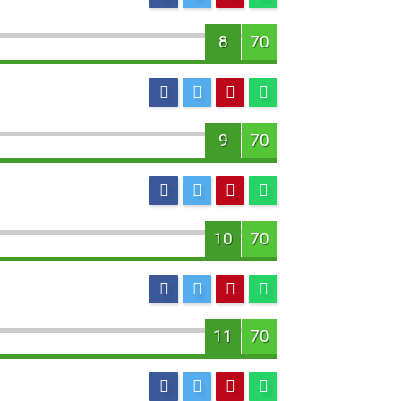
8
70
9
70
10
70
11
70