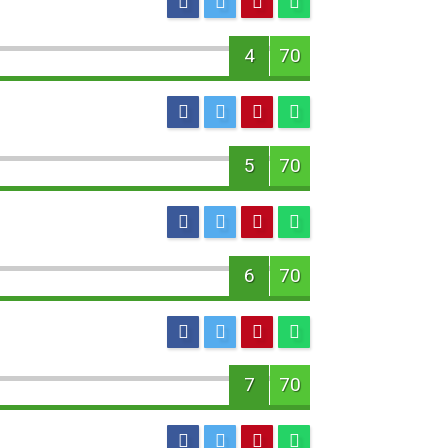
4
70
5
70
6
70
7
70