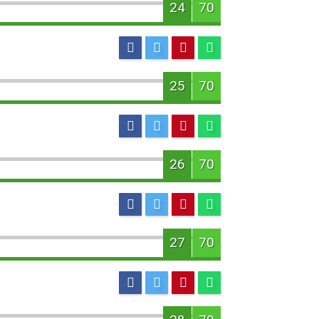
24
70
25
70
26
70
27
70