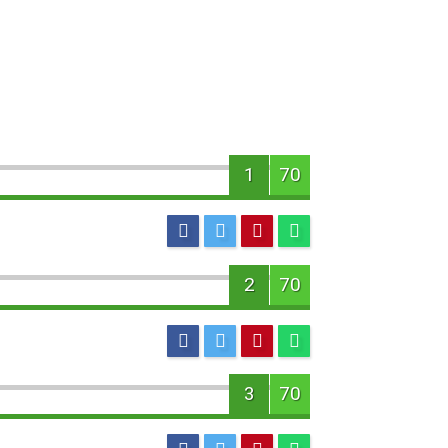
1
70
2
70
3
70