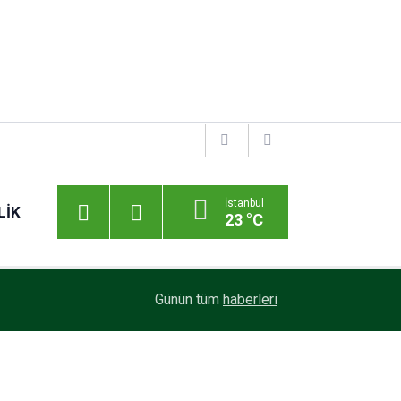
İstanbul
LIK
23 °C
Günün tüm
haberleri