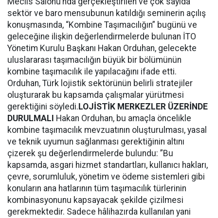
Meclis Salonu’nda gerçekleştirilen ve çok sayıda
sektör ve baro mensubunun katıldığı seminerin açılış
konuşmasında, “Kombine Taşımacılığın” bugünü ve
geleceğine ilişkin değerlendirmelerde bulunan İTO
Yönetim Kurulu Başkanı Hakan Orduhan, gelecekte
uluslararası taşımacılığın büyük bir bölümünün
kombine taşımacılık ile yapılacağını ifade etti.
Orduhan, Türk lojistik sektörünün belirli stratejiler
oluşturarak bu kapsamda çalışmalar yürütmesi
gerektiğini söyledi.
LOJİSTİK MERKEZLER ÜZERİNDE
DURULMALI
Hakan Orduhan, bu amaçla öncelikle
kombine taşımacılık mevzuatının oluşturulması, yasal
ve teknik uyumun sağlanması gerektiğinin altını
çizerek şu değerlendirmelerde bulundu: ”Bu
kapsamda, asgari hizmet standartları, kullanıcı hakları,
çevre, sorumluluk, yönetim ve ödeme sistemleri gibi
konuların ana hatlarının tüm taşımacılık türlerinin
kombinasyonunu kapsayacak şekilde çizilmesi
gerekmektedir. Sadece hâlihazırda kullanılan yani