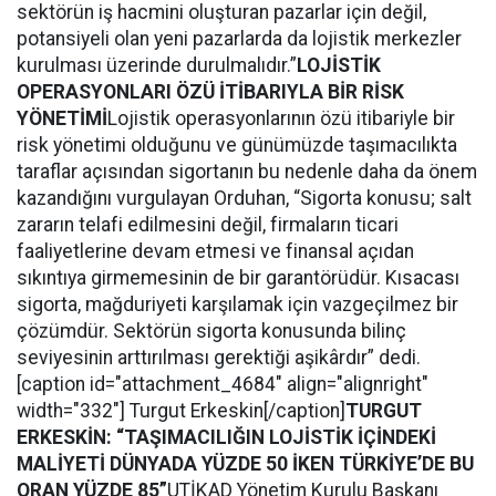
sektörün iş hacmini oluşturan pazarlar için değil,
potansiyeli olan yeni pazarlarda da lojistik merkezler
kurulması üzerinde durulmalıdır.”
LOJİSTİK
OPERASYONLARI ÖZÜ İTİBARIYLA BİR RİSK
YÖNETİMİ
Lojistik operasyonlarının özü itibariyle bir
risk yönetimi olduğunu ve günümüzde taşımacılıkta
taraflar açısından sigortanın bu nedenle daha da önem
kazandığını vurgulayan Orduhan, “Sigorta konusu; salt
zararın telafi edilmesini değil, firmaların ticari
faaliyetlerine devam etmesi ve finansal açıdan
sıkıntıya girmemesinin de bir garantörüdür. Kısacası
sigorta, mağduriyeti karşılamak için vazgeçilmez bir
çözümdür. Sektörün sigorta konusunda bilinç
seviyesinin arttırılması gerektiği aşikârdır” dedi.
[caption id="attachment_4684" align="alignright"
width="332"] Turgut Erkeskin[/caption]
TURGUT
ERKESKİN: “TAŞIMACILIĞIN LOJİSTİK İÇİNDEKİ
MALİYETİ DÜNYADA YÜZDE 50 İKEN TÜRKİYE’DE BU
ORAN YÜZDE 85”
UTİKAD Yönetim Kurulu Başkanı