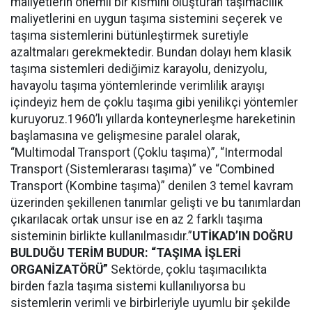
maliyetlerin önemli bir kısmını oluşturan taşımacılık
maliyetlerini en uygun taşıma sistemini seçerek ve
taşıma sistemlerini bütünleştirmek suretiyle
azaltmaları gerekmektedir. Bundan dolayı hem klasik
taşıma sistemleri dediğimiz karayolu, denizyolu,
havayolu taşıma yöntemlerinde verimlilik arayışı
içindeyiz hem de çoklu taşıma gibi yenilikçi yöntemler
kuruyoruz.1960’lı yıllarda konteynerleşme hareketinin
başlamasına ve gelişmesine paralel olarak,
“Multimodal Transport (Çoklu taşıma)”, “Intermodal
Transport (Sistemlerarası taşıma)” ve “Combined
Transport (Kombine taşıma)” denilen 3 temel kavram
üzerinden şekillenen tanımlar gelişti ve bu tanımlardan
çıkarılacak ortak unsur ise en az 2 farklı taşıma
sisteminin birlikte kullanılmasıdır.”
UTİKAD’IN DOĞRU
BULDUĞU TERİM BUDUR: “TAŞIMA İŞLERİ
ORGANİZATÖRÜ”
Sektörde, çoklu taşımacılıkta
birden fazla taşıma sistemi kullanılıyorsa bu
sistemlerin verimli ve birbirleriyle uyumlu bir şekilde