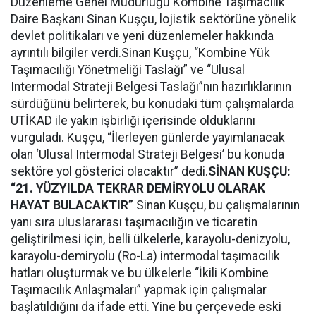
Düzenleme Genel Müdürlüğü Kombine Taşımacılık
Daire Başkanı Sinan Kuşçu, lojistik sektörüne yönelik
devlet politikaları ve yeni düzenlemeler hakkında
ayrıntılı bilgiler verdi.Sinan Kuşçu, “Kombine Yük
Taşımacılığı Yönetmeliği Taslağı” ve “Ulusal
Intermodal Strateji Belgesi Taslağı”nın hazırlıklarının
sürdüğünü belirterek, bu konudaki tüm çalışmalarda
UTİKAD ile yakın işbirliği içerisinde olduklarını
vurguladı. Kuşçu, “İlerleyen günlerde yayımlanacak
olan ‘Ulusal Intermodal Strateji Belgesi’ bu konuda
sektöre yol gösterici olacaktır” dedi.
SİNAN KUŞÇU:
“21. YÜZYILDA TEKRAR DEMİRYOLU OLARAK
HAYAT BULACAKTIR”
Sinan Kuşçu, bu çalışmalarının
yanı sıra uluslararası taşımacılığın ve ticaretin
geliştirilmesi için, belli ülkelerle, karayolu-denizyolu,
karayolu-demiryolu (Ro-La) intermodal taşımacılık
hatları oluşturmak ve bu ülkelerle “İkili Kombine
Taşımacılık Anlaşmaları” yapmak için çalışmalar
başlatıldığını da ifade etti. Yine bu çerçevede eski