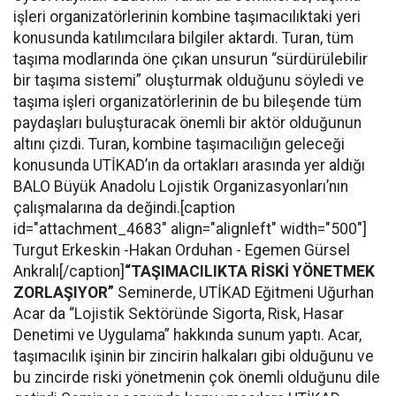
işleri organizatörlerinin kombine taşımacılıktaki yeri
konusunda katılımcılara bilgiler aktardı. Turan, tüm
taşıma modlarında öne çıkan unsurun “sürdürülebilir
bir taşıma sistemi” oluşturmak olduğunu söyledi ve
taşıma işleri organizatörlerinin de bu bileşende tüm
paydaşları buluşturacak önemli bir aktör olduğunun
altını çizdi. Turan, kombine taşımacılığın geleceği
konusunda UTİKAD’ın da ortakları arasında yer aldığı
BALO Büyük Anadolu Lojistik Organizasyonları’nın
çalışmalarına da değindi.[caption
id="attachment_4683" align="alignleft" width="500"]
Turgut Erkeskin -Hakan Orduhan - Egemen Gürsel
Ankralı[/caption]
“TAŞIMACILIKTA RİSKİ YÖNETMEK
ZORLAŞIYOR”
Seminerde, UTİKAD Eğitmeni Uğurhan
Acar da “Lojistik Sektöründe Sigorta, Risk, Hasar
Denetimi ve Uygulama” hakkında sunum yaptı. Acar,
taşımacılık işinin bir zincirin halkaları gibi olduğunu ve
bu zincirde riski yönetmenin çok önemli olduğunu dile