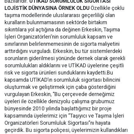
bazılarıdır.”
UTİKAD
SORUMLULUK SİGORTASI
LOJİSTİK DÜNYASINA ÖRNEK OLDU
Özellikle çoklu
taşıma modellerinde uluslararası geçerliliği olan
kuralların bulunmamasının sektörde birtakım
sıkıntılara yol açtığına da değinen Erkeskin, Taşıma
İşleri Organizatörleri’nin sorumluluk kapsam ve
sınırlarının belirlenmemesinin de sigorta maliyetini
arttırdığını vurguladı. Erkeskin, bu tür sistemlerdeki
sorunların giderilmesi yönünde dernek olarak gerekli
sorumlulukları aldıklarını ve UTİKAD üyelerine çeşitli
risk ve sigorta ürünleri sunduklarını kaydetti.Bu
kapsamda UTİKAD’ın sorumluluk sigortası bilincini
oluşturmak ve geliştirmek için çaba gösterdiğini
vurgulayan Erkeskin, “Bu çerçevede derneğimiz
üyeleri ile özellikle denizyolu çalışma grubumuz
bünyesinde 2010 yılında başlattığımız bir proje
kapsamında üyelerimiz için “Taşıyıcı ve Taşıma İşleri
Organizatörleri Sorumluluk Sigortası”nı hayata
geçirdik. Bu sigorta poliçesi, üyelerimizin kullandıkları