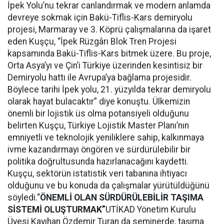
İpek Yolu’nu tekrar canlandırmak ve modern anlamda
devreye sokmak için Bakü-Tiflis-Kars demiryolu
projesi, Marmaray ve 3. Köprü çalışmalarına da işaret
eden Kuşçu, “İpek Rüzgârı Blok Tren Projesi
kapsamında Bakü-Tiflis-Kars bitmek üzere. Bu proje,
Orta Asya’yı ve Çin’i Türkiye üzerinden kesintisiz bir
Demiryolu hattı ile Avrupa’ya bağlama projesidir.
Böylece tarihi İpek yolu, 21. yüzyılda tekrar demiryolu
olarak hayat bulacaktır” diye konuştu. Ülkemizin
önemli bir lojistik üs olma potansiyeli olduğunu
belirten Kuşçu, Türkiye Lojistik Master Planı’nın
emniyetli ve teknolojik yeniliklere sahip, kalkınmaya
ivme kazandırmayı öngören ve sürdürülebilir bir
politika doğrultusunda hazırlanacağını kaydetti.
Kuşçu, sektörün istatistik veri tabanına ihtiyacı
olduğunu ve bu konuda da çalışmalar yürütüldüğünü
söyledi.“
ÖNEMLİ OLAN SÜRDÜRÜLEBİLİR TAŞIMA
SİSTEMİ OLUŞTURMAK”
UTİKAD Yönetim Kurulu
Üyesi Kayıhan Özdemir Turan da seminerde, taşıma