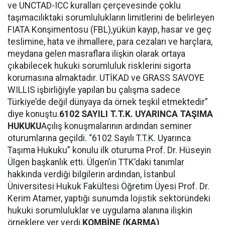
ve UNCTAD-ICC kuralları çerçevesinde çoklu
taşımacılıktaki sorumlulukların limitlerini de belirleyen
FIATA Konşimentosu (FBL),yükün kayıp, hasar ve geç
teslimine, hata ve ihmallere, para cezaları ve harçlara,
meydana gelen masraflara ilişkin olarak ortaya
çıkabilecek hukuki sorumluluk risklerini sigorta
korumasına almaktadır. UTİKAD ve GRASS SAVOYE
WILLIS işbirliğiyle yapılan bu çalışma sadece
Türkiye’de değil dünyaya da örnek teşkil etmektedir”
diye konuştu.
6102 SAYILI T.T.K. UYARINCA TAŞIMA
HUKUKU
Açılış konuşmalarının ardından seminer
oturumlarına geçildi. “6102 Sayılı T.T.K. Uyarınca
Taşıma Hukuku” konulu ilk oturuma Prof. Dr. Hüseyin
Ülgen başkanlık etti. Ülgen’in TTK’daki tanımlar
hakkında verdiği bilgilerin ardından, İstanbul
Üniversitesi Hukuk Fakültesi Öğretim Üyesi Prof. Dr.
Kerim Atamer, yaptığı sunumda lojistik sektöründeki
hukuki sorumluluklar ve uygulama alanına ilişkin
örneklere yer verdi.
KOMBİNE (KARMA)