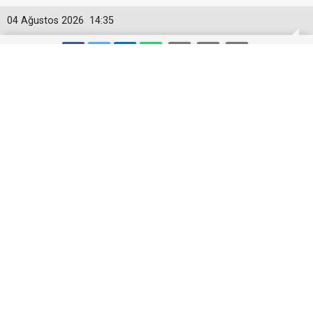
04 Ağustos 2026
14:35
Mars Logistics’in Yalova Gümrüğüne
Bağlı Antreposu İstanbul’da Hizmet
Veriyor
Mars Logistics’in Yalova Gümrüğüne Bağlı
Antreposu İstanbul’da Hizmet Veriyor
Lojistik sektöründe entegre çözümleriyle öne çıkan
Mars Logistics, İstanbul Tuzla’daki 10.452
metrekarelik antreposunda müşterilerinin farklı ürün
grupları için ihtiyaç duyduğu depolama süreçlerini tek