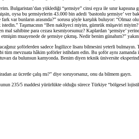
terim. Bulgaristan’dan yüklediği “şemsiye” cinsi eşya ile sınır kapısına
mişsin, oysa bu şemsiyelerin 43.000 bin adedi ‘bastonlu şemsiye’ ver ba
fark var bunların arasında?” sorusu şöyle karşılık buluyor: “Olmaz olur
ak istedin.” Taşımacının “Ben nakliyeci miyim, gümrük müşaviri miyim?
en mal sahibine para cezası kesmiyorsunuz? Kaplardan ‘şemsiye’ yerine 
an etmişim muayenede de şemsiye çıkmış. Nedir benim günahım?” yakınm
lacağınız şoförlerden sadece İngilizce lisanı bilmesini yeterli bulmayı
i gibi tüm mevzuata hâkim şoförler istihdam edin. Bu şoför aynı zamanda
tuvarı da bulunsun kamyonda. Benim diyen teknik üniversite eksperinden d
iradan az ücretle çalış mı?” diye soruyorsanız, onu da bilmem gayrı.
n 235/5 maddesi yürürlükte olduğu sürece Türkiye “bölgesel lojistik