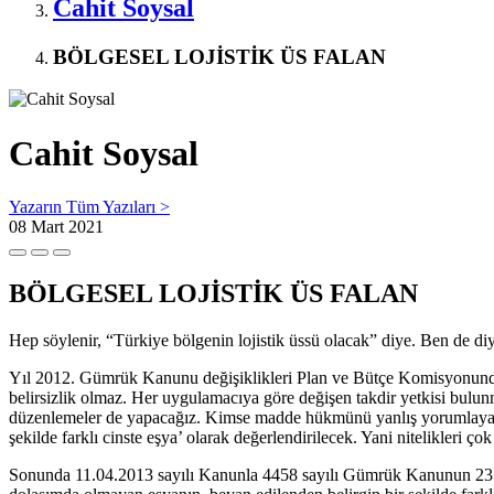
Cahit Soysal
BÖLGESEL LOJİSTİK ÜS FALAN
Cahit Soysal
Yazarın Tüm Yazıları >
08
Mart 2021
BÖLGESEL LOJİSTİK ÜS FALAN
Hep söylenir, “Türkiye bölgenin lojistik üssü olacak” diye. Ben de 
Yıl 2012. Gümrük Kanunu değişiklikleri Plan ve Bütçe Komisyonunda t
belirsizlik olmaz. Her uygulamacıya göre değişen takdir yetkisi bul
düzenlemeler de yapacağız. Kimse madde hükmünü yanlış yorumlayamaya
şekilde farklı cinste eşya’ olarak değerlendirilecek. Yani nitelikleri ç
Sonunda 11.04.2013 sayılı Kanunla 4458 sayılı Gümrük Kanunun 235’in