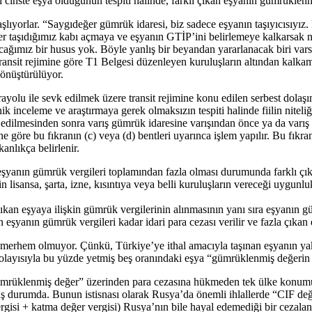
cinste eşya olduğunun tespiti halinde, farklı çıkan eşyanın gümrüklenmiş 
şlıyorlar. “Saygıdeğer gümrük idaresi, biz sadece eşyanın taşıyıcısıyız
 Her taşıdığımız kabı açmaya ve eşyanın GTİP’ini belirlemeye kalkarsak ne
ağımız bir husus yok. Böyle yanlış bir beyandan yararlanacak biri varsa
k transit rejimine göre T1 Belgesi düzenleyen kuruluşların altından kal
dönüştürülüyor.
rayolu ile sevk edilmek üzere transit rejimine konu edilen serbest dol
ik inceleme ve araştırmaya gerek olmaksızın tespiti halinde fiilin niteliğ
 edilmesinden sonra varış gümrük idaresine varışından önce ya da varı
ğine göre bu fıkranın (c) veya (d) bentleri uyarınca işlem yapılır. Bu fık
kanlıkça belirlenir.
yanın gümrük vergileri toplamından fazla olması durumunda farklı çıkan e
in lisansa, şarta, izne, kısıntıya veya belli kuruluşların vereceği uygun
an eşyaya ilişkin gümrük vergilerinin alınmasının yanı sıra eşyanın gümrü
 eşyanın gümrük vergileri kadar idari para cezası verilir ve fazla çıkan
erhem olmuyor. Çünkü, Türkiye’ye ithal amacıyla taşınan eşyanın yaklaşı
olayısıyla bu yüzde yetmiş beş oranındaki eşya “gümrüklenmiş değerin iki
üklenmiş değer” üzerinden para cezasına hükmeden tek ülke konumund
müş durumda. Bunun istisnası olarak Rusya’da önemli ihlallerde “CIF d
rgisi + katma değer vergisi) Rusya’nın bile hayal edemediği bir cezala