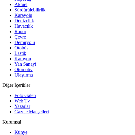
Aktüel
Sürdürülebilirlik
Karayolu
Denizcilik
Havacılık
Rapor
Çevre
Demiryolu
Otobüs
Lastik
Kamyon
Yan Sanayi
Otomotiv
Ulaştırma
Diğer İçerikler
Foto Galeri
Web Tv
Yazarlar
Gazete Manşetleri
Kurumsal
Künye