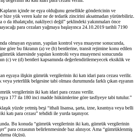
değerinin iki katı idari para cezası verilir.”
. Kapların içinde ne eşya olduğunu genellikle göndericinin ve
 bize yük veren kalır ne de tedarik zincirini aksatmadan yürütebiliriz.
 o da ithalatçıdır, nakliyeci değil” şeklindeki yakınmaları önce
kamayacağı para cezaları yağmaya başlayınca 24.10.2019 tarihli 7190
aşımda olmayan eşyanın, yapılan kontrol veya muayene sonucunda,
ine göre bu fıkranın (a) ve (b) bentlerine, transit rejimine konu edilen
ş gümrük idaresinde yapılan kontrolü veya muayenesi sonucunda
ranın (c) ve (d) bentleri kapsamında değerlendirilemeyecek eksiklik ve
şyaya ilişkin gümrük vergilerinin iki katı idari para cezası verilir.
luk veya yeterlilik belgesine tabi olması durumunda farklı çıkan eşyanın
k vergilerinin iki katı idari para cezası verilir.
 eşya 177 ila 180 inci madde hükümlerine göre tasfiyeye tabi tutulur.”
k yüzde yetmiş beşi “ithali lisansa, şarta, izne, kısıntıya veya belli
 katı para cezası” tehdidi ile yurda taşınıyor.
a. Bu konuda “gümrük vergilerinin iki katı, gümrük vergilerinin
eğer” para cezasının belirlenmesinde baz alınıyor. Ama “gümrüklenmiş
ndırma ölçüsü.