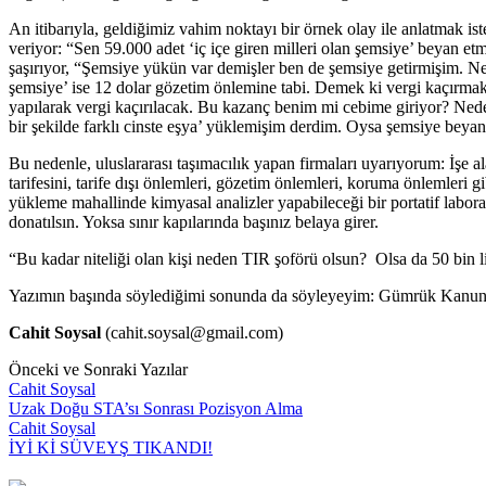
An itibarıyla, geldiğimiz vahim noktayı bir örnek olay ile anlatmak is
veriyor: “Sen 59.000 adet ‘iç içe giren milleri olan şemsiye’ beyan et
şaşırıyor, “Şemsiye yükün var demişler ben de şemsiye getirmişim. Ne 
şemsiye’ ise 12 dolar gözetim önlemine tabi. Demek ki vergi kaçırm
yapılarak vergi kaçırılacak. Bu kazanç benim mi cebime giriyor? Ned
bir şekilde farklı cinste eşya’ yüklemişim derdim. Oysa şemsiye bey
Bu nedenle, uluslararası taşımacılık yapan firmaları uyarıyorum: İşe a
tarifesini, tarife dışı önlemleri, gözetim önlemleri, koruma önlemler
yükleme mahallinde kimyasal analizler yapabileceği bir portatif labora
donatılsın. Yoksa sınır kapılarında başınız belaya girer.
“Bu kadar niteliği olan kişi neden TIR şoförü olsun? Olsa da 50 bin l
Yazımın başında söylediğimi sonunda da söyleyeyim: Gümrük Kanununu
Cahit Soysal
(cahit.soysal@gmail.com)
Önceki ve Sonraki Yazılar
Cahit Soysal
Uzak Doğu STA’sı Sonrası Pozisyon Alma
Cahit Soysal
İYİ Kİ SÜVEYŞ TIKANDI!