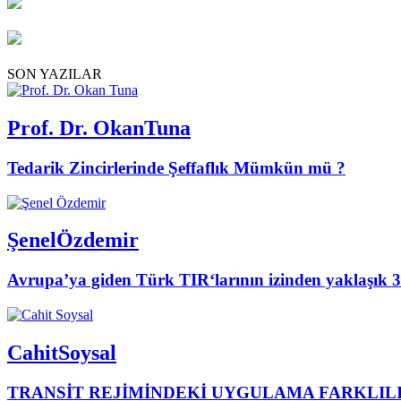
SON YAZILAR
Prof. Dr. Okan
Tuna
Tedarik Zincirlerinde Şeffaflık Mümkün mü ?
Şenel
Özdemir
Avrupa’ya giden Türk TIR‘larının izinden yaklaşık 3 
Cahit
Soysal
TRANSİT REJİMİNDEKİ UYGULAMA FARKLIL