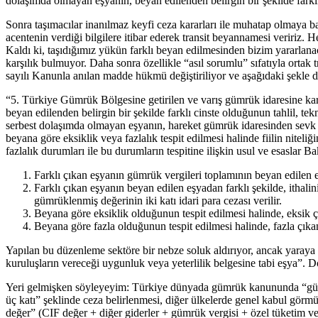
dolaşımda olmayan eşyanın, beyan edilenden belirgin bir şekilde farklı 
Sonra taşımacılar inanılmaz keyfi ceza kararları ile muhatap olmaya ba
acentenin verdiği bilgilere itibar ederek transit beyannamesi veririz.
Kaldı ki, taşıdığımız yükün farklı beyan edilmesinden bizim yararlanac
karşılık bulmuyor. Daha sonra özellikle “asıl sorumlu” sıfatıyla orta
sayılı Kanunla anılan madde hükmü değiştiriliyor ve aşağıdaki şekle 
“5. Türkiye Gümrük Bölgesine getirilen ve varış gümrük idaresine ka
beyan edilenden belirgin bir şekilde farklı cinste olduğunun tahlil, tekn
serbest dolaşımda olmayan eşyanın, hareket gümrük idaresinden sevk
beyana göre eksiklik veya fazlalık tespit edilmesi halinde fiilin niteli
fazlalık durumları ile bu durumların tespitine ilişkin usul ve esaslar Ba
Farklı çıkan eşyanın gümrük vergileri toplamının beyan edilen eş
Farklı çıkan eşyanın beyan edilen eşyadan farklı şekilde, ithalin
gümrüklenmiş değerinin iki katı idari para cezası verilir.
Beyana göre eksiklik olduğunun tespit edilmesi halinde, eksik çık
Beyana göre fazla olduğunun tespit edilmesi halinde, fazla çıkan
Yapılan bu düzenleme sektöre bir nebze soluk aldırıyor, ancak yaraya m
kuruluşların vereceği uygunluk veya yeterlilik belgesine tabi eşya”. D
Yeri gelmişken söyleyeyim: Türkiye dünyada gümrük kanununda “gümr
üç katı” şeklinde ceza belirlenmesi, diğer ülkelerde genel kabul gör
değer” (CIF değer + diğer giderler + gümrük vergisi + özel tüketim ve