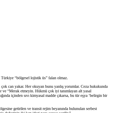
ürkiye “bölgesel lojistik üs” falan olmaz.
esi çok can yakar. Her okuyan bunu yanlış yorumlar. Ceza hukukunda
or ve “Merak etmeyin. Hükmü çok iyi tanımlayan alt yasal
da içinden sıvı kimyasal madde çıkarsa, bu tür eşya ‘belirgin bir
sine getirilen ve transit rejim beyanında bulunulan serbest