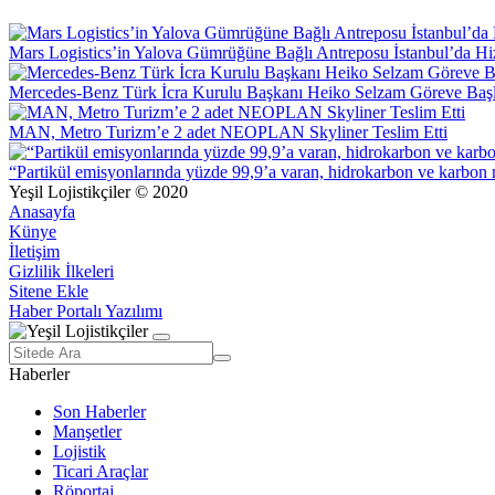
Mars Logistics’in Yalova Gümrüğüne Bağlı Antreposu İstanbul’da Hi
Mercedes-Benz Türk İcra Kurulu Başkanı Heiko Selzam Göreve Baş
MAN, Metro Turizm’e 2 adet NEOPLAN Skyliner Teslim Etti
“Partikül emisyonlarında yüzde 99,9’a varan, hidrokarbon ve karbon 
Yeşil Lojistikçiler © 2020
Anasayfa
Künye
İletişim
Gizlilik İlkeleri
Sitene Ekle
Haber Portalı Yazılımı
Haberler
Son Haberler
Manşetler
Lojistik
Ticari Araçlar
Röportaj