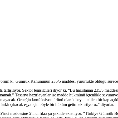
diyorum ki, Gümrük Kanununun 235/5 maddesi yürürlükte olduğu sürece T
artışılıyor. Sektör temsilcileri diyor ki, “Bu hazırlanan 235/5 madd
unmamalı.” Tasarıyı hazırlayanlar ise madde hükmünü içtenlikle savunuy
cak. Örneğin konfeksiyon ürünü olarak beyan edilen bir kap açıldığın
ok farklı çıkacak eşya için böyle bir hüküm getirmek istiyoruz” diyorlar.
ci maddesine 5’inci fıkra şu şekilde ekleniyor: “Türkiye Gümrük Bölge