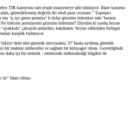
 gelen TIR kamyonu tam tespit muayeneye tabi tutuluyor. İdare kararını
kalım, gümrüklenmiş değerin iki misli para cezasını.” Taşımacı
 mu ‘iç içe giren şemsiye’ 6 dolar gözetim önlemine tabi ‘baston
 Ne bileyim şemsiyenin gözetim önlemini? Diyelim ki yanlış beyan
‘ayakkabı’ çıksaydı anlardım, hakikaten ‘beyan edilenden belirgin
aları karşılık bulmuyor.
n. Türkiye’deki tüm gümrük mevzuatını, 97 fasıla ayrılmış gümrük
 iyi bir makine mühendisi ve sağlam bir kimyager olsun. Gerektiğinde
aha iyi bir elektrik - elektronik mühendisliği bilgileri ile
 üs” falan olmaz.