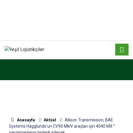
Anasayfa
Aktüel
Allison Transmission, BAE
Systems Hägglunds’un CV90 MkIV araçları için 4040 MX™
şanzımanlarını tedarik edecek