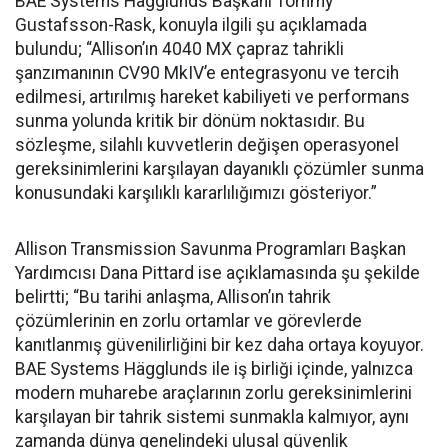
BAE Systems Hägglunds Başkanı Tommy
Gustafsson-Rask, konuyla ilgili şu açıklamada
bulundu; “Allison’ın 4040 MX çapraz tahrikli
şanzımanının CV90 MkIV’e entegrasyonu ve tercih
edilmesi, artırılmış hareket kabiliyeti ve performans
sunma yolunda kritik bir dönüm noktasıdır. Bu
sözleşme, silahlı kuvvetlerin değişen operasyonel
gereksinimlerini karşılayan dayanıklı çözümler sunma
konusundaki karşılıklı kararlılığımızı gösteriyor.”
Allison Transmission Savunma Programları Başkan
Yardımcısı Dana Pittard ise açıklamasında şu şekilde
belirtti; “Bu tarihi anlaşma, Allison’ın tahrik
çözümlerinin en zorlu ortamlar ve görevlerde
kanıtlanmış güvenilirliğini bir kez daha ortaya koyuyor.
BAE Systems Hägglunds ile iş birliği içinde, yalnızca
modern muharebe araçlarının zorlu gereksinimlerini
karşılayan bir tahrik sistemi sunmakla kalmıyor, aynı
zamanda dünya genelindeki ulusal güvenlik