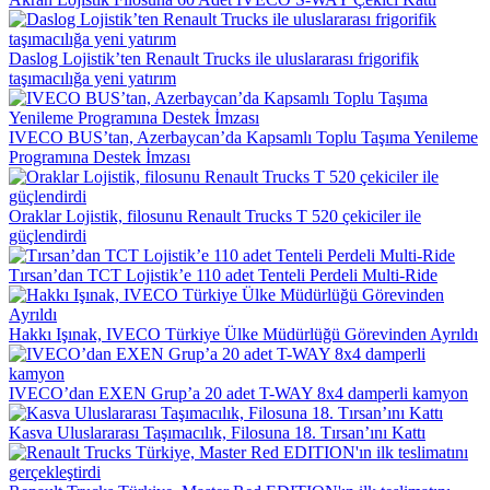
Daslog Lojistik’ten Renault Trucks ile uluslararası frigorifik
taşımacılığa yeni yatırım
IVECO BUS’tan, Azerbaycan’da Kapsamlı Toplu Taşıma Yenileme
Programına Destek İmzası
Oraklar Lojistik, filosunu Renault Trucks T 520 çekiciler ile
güçlendirdi
Tırsan’dan TCT Lojistik’e 110 adet Tenteli Perdeli Multi-Ride
Hakkı Işınak, IVECO Türkiye Ülke Müdürlüğü Görevinden Ayrıldı
IVECO’dan EXEN Grup’a 20 adet T-WAY 8x4 damperli kamyon
Kasva Uluslararası Taşımacılık, Filosuna 18. Tırsan’ını Kattı