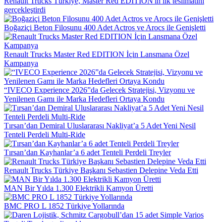
Renault Trucks Türkiye, Master Red EDITION'ın ilk teslimatını
gerçekleştirdi
Boğaziçi Beton Filosunu 400 Adet Actros ve Arocs ile Genişletti
Renault Trucks Master Red EDITION İçin Lansmana Özel
Kampanya
“IVECO Experience 2026”da Gelecek Stratejisi, Vizyonu ve
Yenilenen Gamı ile Marka Hedefleri Ortaya Kondu
Tırsan’dan Demiral Uluslararası Nakliyat’a 5 Adet Yeni Nesil
Tenteli Perdeli Multi-Ride
Tırsan’dan Kayhanlar’a 6 adet Tenteli Perdeli Treyler
Renault Trucks Türkiye Başkanı Sebastien Delepine Veda Etti
MAN Bir Yılda 1.300 Elektrikli Kamyon Üretti
BMC PRO L 1852 Türkiye Yollarında