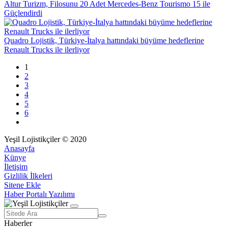
Altur Turizm, Filosunu 20 Adet Mercedes-Benz Tourismo 15 ile
Güçlendirdi
Quadro Lojistik, Türkiye-İtalya hattındaki büyüme hedeflerine
Renault Trucks ile ilerliyor
1
2
3
4
5
6
Yeşil Lojistikçiler © 2020
Anasayfa
Künye
İletişim
Gizlilik İlkeleri
Sitene Ekle
Haber Portalı Yazılımı
Haberler