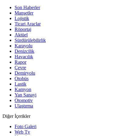
Son Haberler
Manşetler
Lojistik
Ticari Araçlar
Röportaj
Aktüel
Sürdürülebilirlik
Karayolu
Denizcilik
Havacılık
Rapor
Çevre
Demiryolu
Otobüs
Lastik
Kamyon
Yan Sanayi
Otomotiv
Ulaştırma
Diğer İçerikler
Foto Galeri
Web Tv