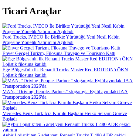
Ticari Araçlar
Ford Trucks, IVECO İle Birlikte Yürüttüğü Yeni Nesil Kabin
Projesine Yönelik Yatırımını Açıkladı
Enver Geçgel Turizm, Filosuna Travego ve Tourismo Kattı
Ege Bölgesi'nin ilk Renault Trucks Master Red EDITION'ı ÖKN
Lojistik filosuna katıldı
MAN, "Driving. People. Partner." sloganıyla Eylül ayındaki IAA
Transportation 2026'da
Mercedes-Benz Türk İcra Kurulu Başkanı Heiko Selzam Göreve
Başladı
Aybir Lojistik’ten 5 adet yeni Renault Trucks T 480 ADR çekici