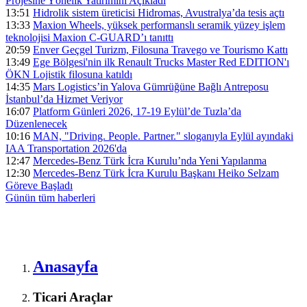
Projesine Yönelik Yatırımını Açıkladı
13:51
Hidrolik sistem üreticisi Hidromas, Avustralya’da tesis açtı
13:33
Maxion Wheels, yüksek performanslı seramik yüzey işlem
teknolojisi Maxion C-GUARD’ı tanıttı
20:59
Enver Geçgel Turizm, Filosuna Travego ve Tourismo Kattı
13:49
Ege Bölgesi'nin ilk Renault Trucks Master Red EDITION'ı
ÖKN Lojistik filosuna katıldı
14:35
Mars Logistics’in Yalova Gümrüğüne Bağlı Antreposu
İstanbul’da Hizmet Veriyor
16:07
Platform Günleri 2026, 17-19 Eylül’de Tuzla’da
Düzenlenecek
10:16
MAN, "Driving. People. Partner." sloganıyla Eylül ayındaki
IAA Transportation 2026'da
12:47
Mercedes-Benz Türk İcra Kurulu’nda Yeni Yapılanma
12:30
Mercedes-Benz Türk İcra Kurulu Başkanı Heiko Selzam
Göreve Başladı
Günün tüm
haberleri
Anasayfa
Ticari Araçlar