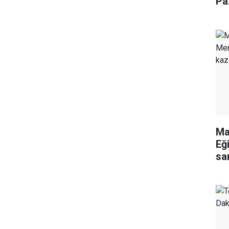
Pa
Ma
Eğ
sa
ed