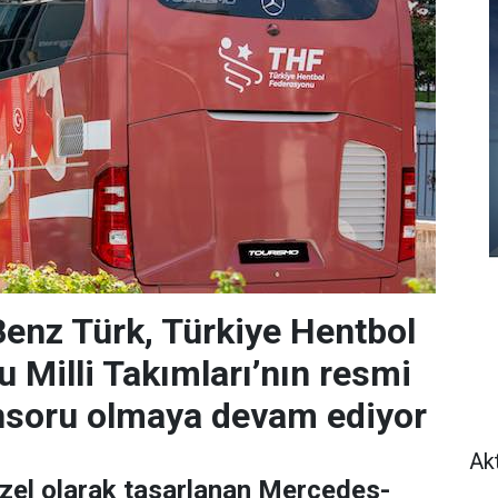
enz Türk, Türkiye Hentbol
 Milli Takımları’nın resmi
nsoru olmaya devam ediyor
Ak
özel olarak tasarlanan Mercedes-