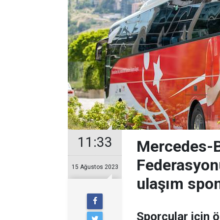
11:33
Mercedes-B
Federasyonu
15 Ağustos 2023
ulaşım spo
Sporcular için 