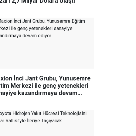
zarı 2,7 Milyar Dolara Ulaştı
xion İnci Jant Grubu, Yunusemre
itim Merkezi ile genç yetenekleri
nayiye kazandırmaya devam
iyor