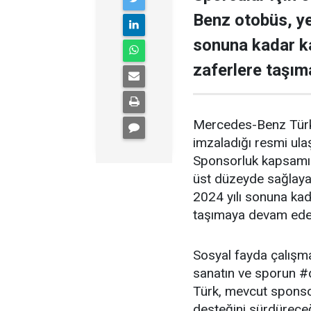
Benz otobüs, ye
sonuna kadar ka
zaferlere taşı
Mercedes-Benz Türk,
imzaladığı resmi ula
Sponsorluk kapsamınd
üst düzeyde sağlaya
2024 yılı sonuna kada
taşımaya devam ede
Sosyal fayda çalışmal
sanatın ve sporun #
Türk, mevcut sponsor
desteğini sürdüreceği