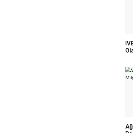
IV
Ol
Ağ