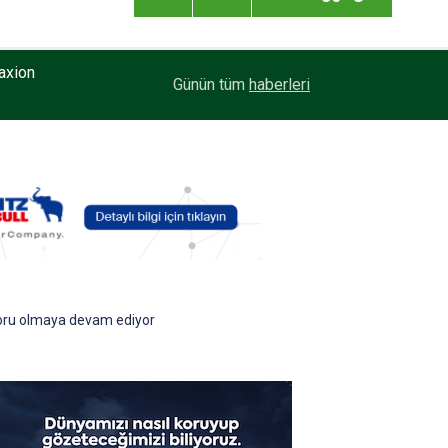
axion
20:59
Enver Geçgel Turizm, Filosuna Travego ve Touri
Günün tüm
haberleri
soru olmaya devam ediyor