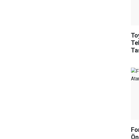
To
Tek
Ta
Fo
Ön