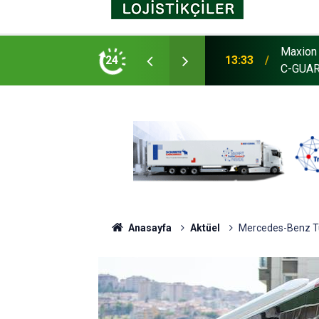
Maxion 
as, Avustralya’da tesis açtı
24
13:33
C-GUARD
Anasayfa
Aktüel
Mercedes-Benz Tür