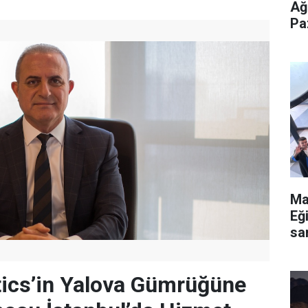
Ağ
Pa
Ma
Eğ
sa
ed
tics’in Yalova Gümrüğüne