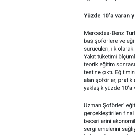
Yüzde 10’a varan y
Mercedes-Benz Türk’
baş şoförlere ve eği
sürücüleri, ilk olarak
Yakıt tüketimi ölçüml
teorik eğitim sonras
testine çıktı. Eğitim
alan şoförler, pratik
yaklaşık yüzde 10’a 
Uzman Şoförler’ eği
gerçekleştirilen final
becerilerini ekonom
sergilemelerini sağl