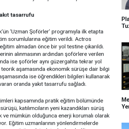
akıt tasarrufu
Pl
Tu
ün ‘Uzman Şoförler’ programıyla ilk etapta
tim sorumlularına eğitim verildi. Actros
 eğitim almadan önce bir yol testine çıkarıldı.
erinin alınmasının ardından şoförlere verilen
ında ise şoförler aynı güzergahta tekrar yol
in teorik aşamasında ekonomik sürüşe dair bilgi
 aşamasında ise öğrendikleri bilgileri kullanarak
varan oranda yakıt tasarrufu sağladı.
Me
timleri kapsamında pratik eğitim bölümünde
Ye
 sürüşü, katılımcıların yeni kazandıkları sürüş
ik ve mümkün olduğunca enerji korumalı olarak
ıyor. Eğitim uzmanlarının yönlendirmelerde