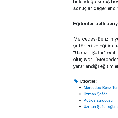
bulunduğu sürüş boyu
sonuçlar değerlendiri
Eğitimler belli per
Mercedes-Benz’in yen
şoförleri ve eğitim
“Uzman Şoför” eğitim
oluşuyor. ‘Mercedes-
yararlandığı eğitimle
Etiketler :
Mercedes-Benz Tür
Uzman Şoför
Actros sürücüsü
Uzman Şoför eğtim