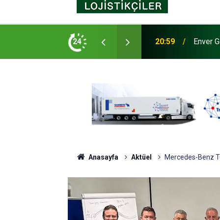
nslı seramik yüzey işlem teknolojisi Maxion
24
20:59
Enver G
Anasayfa
Aktüel
Mercedes-Benz Tür