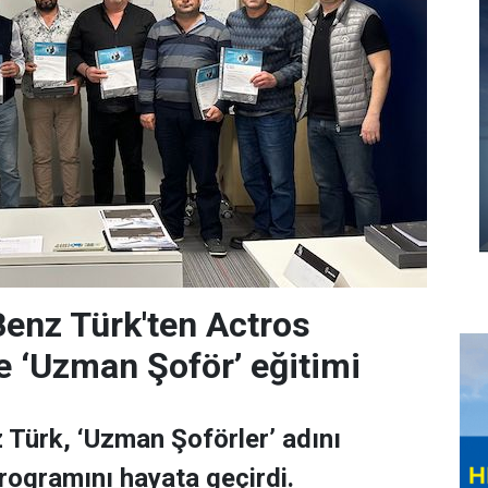
enz Türk'ten Actros
e ‘Uzman Şoför’ eğitimi
Türk, ‘Uzman Şoförler’ adını
programını hayata geçirdi.