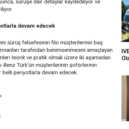
nca, sürüşe dair detaylar kaydediliyor ve
liyor.
iyotlarla devam edecek
i sürüş felsefesinin filo müşterilerinin baş
 uzmanları tarafından benimsenmesini amaçlayan
IV
leri teorik ve pratik olmak üzere iki aşamadan
Ol
Benz Türk’ün müşterilerinin şoförlerinin
r belli periyotlarla devam edecek.
k
i