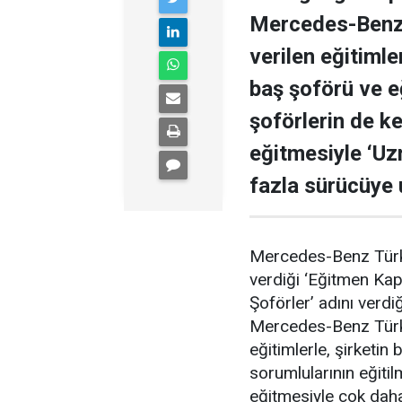
Mercedes-Benz 
verilen eğitimle
baş şoförü ve eğ
şoförlerin de ke
eğitmesiyle ‘Uz
fazla sürücüye 
Mercedes-Benz Türk, 
verdiği ‘Eğitmen Kap
Şoförler’ adını verd
Mercedes-Benz Türk 
eğitimlerle, şirketin
sorumlularının eğitilm
eğitmesiyle çok daha