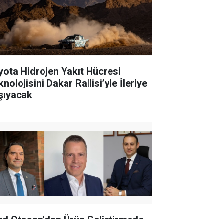
yota Hidrojen Yakıt Hücresi
nolojisini Dakar Rallisi’yle İleriye
şıyacak