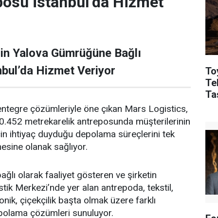
posu İstanbul’da Hizmet
’in Yalova Gümrüğüne Bağlı
bul’da Hizmet Veriyor
To
Tek
Ta
entegre çözümleriyle öne çıkan Mars Logistics,
10.452 metrekarelik antreposunda müşterilerinin
için ihtiyaç duyduğu depolama süreçlerini tek
esine olanak sağlıyor.
lı olarak faaliyet gösteren ve şirketin
stik Merkezi’nde yer alan antrepoda, tekstil,
ronik, çiçekçilik başta olmak üzere farklı
polama çözümleri sunuluyor.