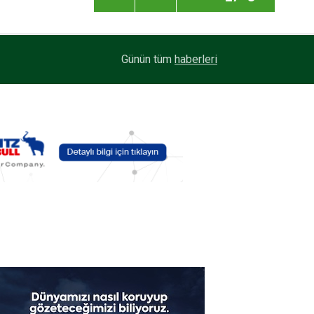
Ege Bölgesi'nin ilk Renault Trucks Master Red 
13:49
Günün tüm
haberleri
filosuna katıldı