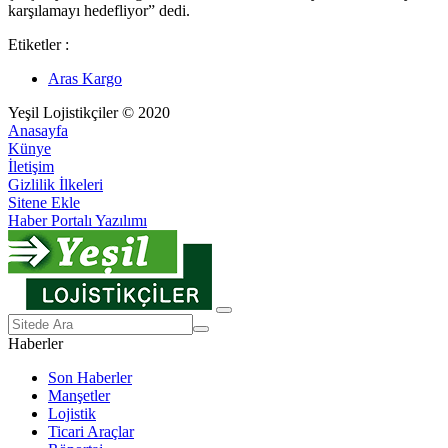
karşılamayı hedefliyor” dedi.
Etiketler :
Aras Kargo
Yeşil Lojistikçiler © 2020
Anasayfa
Künye
İletişim
Gizlilik İlkeleri
Sitene Ekle
Haber Portalı Yazılımı
Haberler
Son Haberler
Manşetler
Lojistik
Ticari Araçlar