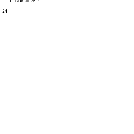
İstanbul
26 °C
24