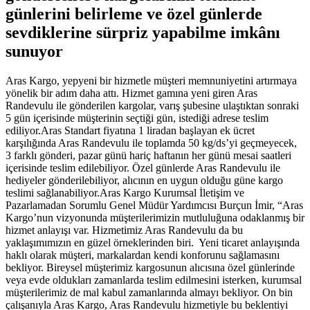
günlerini belirleme ve özel günlerde
sevdiklerine sürpriz yapabilme imkânı
sunuyor
Aras Kargo, yepyeni bir hizmetle müşteri memnuniyetini artırmaya
yönelik bir adım daha attı. Hizmet gamına yeni giren Aras
Randevulu ile gönderilen kargolar, varış şubesine ulaştıktan sonraki
5 gün içerisinde müşterinin seçtiği gün, istediği adrese teslim
ediliyor.Aras Standart fiyatına 1 liradan başlayan ek ücret
karşılığında Aras Randevulu ile toplamda 50 kg/ds’yi geçmeyecek,
3 farklı gönderi, pazar günü hariç haftanın her günü mesai saatleri
içerisinde teslim edilebiliyor. Özel günlerde Aras Randevulu ile
hediyeler gönderilebiliyor, alıcının en uygun olduğu güne kargo
teslimi sağlanabiliyor.Aras Kargo Kurumsal İletişim ve
Pazarlamadan Sorumlu Genel Müdür Yardımcısı Burçun İmir, “Aras
Kargo’nun vizyonunda müşterilerimizin mutluluğuna odaklanmış bir
hizmet anlayışı var. Hizmetimiz Aras Randevulu da bu
yaklaşımımızın en güzel örneklerinden biri. Yeni ticaret anlayışında
haklı olarak müşteri, markalardan kendi konforunu sağlamasını
bekliyor. Bireysel müşterimiz kargosunun alıcısına özel günlerinde
veya evde oldukları zamanlarda teslim edilmesini isterken, kurumsal
müşterilerimiz de mal kabul zamanlarında almayı bekliyor. On bin
çalışanıyla Aras Kargo, Aras Randevulu hizmetiyle bu beklentiyi