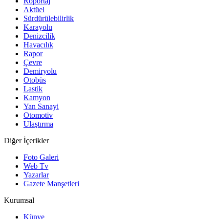
Röportaj
Aktüel
Sürdürülebilirlik
Karayolu
Denizcilik
Havacılık
Rapor
Çevre
Demiryolu
Otobüs
Lastik
Kamyon
Yan Sanayi
Otomotiv
Ulaştırma
Diğer İçerikler
Foto Galeri
Web Tv
Yazarlar
Gazete Manşetleri
Kurumsal
Künye