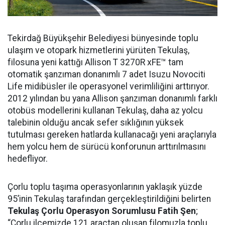
Tekirdağ Büyükşehir Belediyesi bünyesinde toplu
ulaşım ve otopark hizmetlerini yürüten Tekulaş,
filosuna yeni kattığı Allison T 3270R xFE™ tam
otomatik şanzıman donanımlı 7 adet Isuzu Novociti
Life midibüsler ile operasyonel verimliliğini arttırıyor.
2012 yılından bu yana Allison şanzıman donanımlı farklı
otobüs modellerini kullanan Tekulaş, daha az yolcu
talebinin olduğu ancak sefer sıklığının yüksek
tutulması gereken hatlarda kullanacağı yeni araçlarıyla
hem yolcu hem de sürücü konforunun arttırılmasını
hedefliyor.
Çorlu toplu taşıma operasyonlarının yaklaşık yüzde
95’inin Tekulaş tarafından gerçekleştirildiğini belirten
Tekulaş Çorlu Operasyon Sorumlusu Fatih Şen
;
“Çorlu ilçemizde 121 araçtan oluşan filomuzla toplu