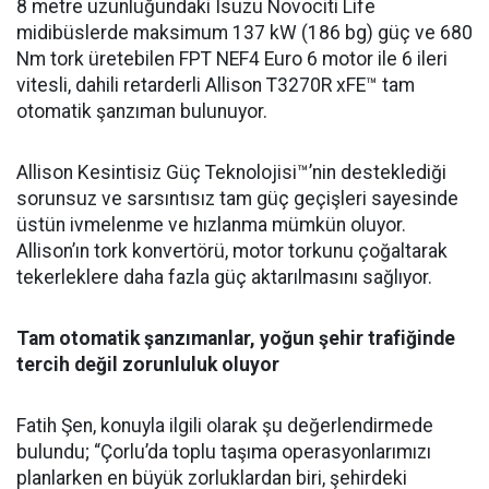
8 metre uzunluğundaki Isuzu Novociti Life
midibüslerde maksimum 137 kW (186 bg) güç ve 680
Nm tork üretebilen FPT NEF4 Euro 6 motor ile 6 ileri
vitesli, dahili retarderli Allison T3270R xFE™ tam
otomatik şanzıman bulunuyor.
Allison Kesintisiz Güç Teknolojisi™’nin desteklediği
sorunsuz ve sarsıntısız tam güç geçişleri sayesinde
üstün ivmelenme ve hızlanma mümkün oluyor.
Allison’ın tork konvertörü, motor torkunu çoğaltarak
tekerleklere daha fazla güç aktarılmasını sağlıyor.
Tam otomatik şanzımanlar, yoğun şehir trafiğinde
tercih değil zorunluluk oluyor
Fatih Şen, konuyla ilgili olarak şu değerlendirmede
bulundu; “Çorlu’da toplu taşıma operasyonlarımızı
planlarken en büyük zorluklardan biri, şehirdeki