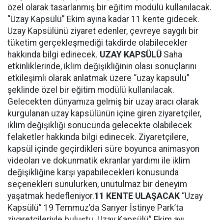
özel olarak tasarlanmış bir eğitim modülü kullanılacak.
“Uzay Kapsülü” Ekim ayına kadar 11 kente gidecek.
Uzay Kapsülünü ziyaret edenler, çevreye saygılı bir
tüketim gerçekleşmediği takdirde olabilecekler
hakkında bilgi edinecek.
UZAY KAPSÜLÜ
Saha
etkinliklerinde, iklim değişikliğinin olası sonuçlarını
etkileşimli olarak anlatmak üzere “uzay kapsülü”
şeklinde özel bir eğitim modülü kullanılacak.
Gelecekten dünyamıza gelmiş bir uzay aracı olarak
kurgulanan uzay kapsülünün içine giren ziyaretçiler,
iklim değişikliği sonucunda gelecekte olabilecek
felaketler hakkında bilgi edinecek. Ziyaretçilere,
kapsül içinde geçirdikleri süre boyunca animasyon
videoları ve dokunmatik ekranlar yardımı ile iklim
değişikliğine karşı yapabilecekleri konusunda
seçenekleri sunulurken, unutulmaz bir deneyim
yaşatmak hedefleniyor.
11 KENTE ULAŞACAK
“Uzay
Kapsülü” 19 Temmuz’da Sarıyer İstinye Park’ta
ziyaretçileriyle buluştu. Uzay Kapsülü” Ekim ayı