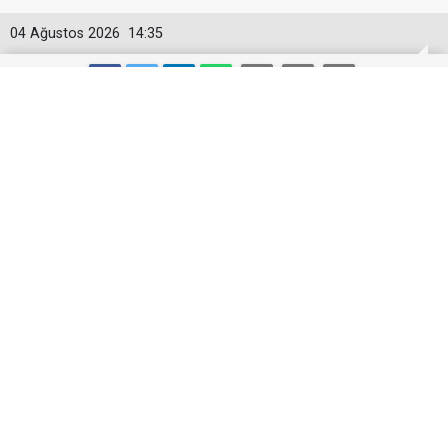
04 Ağustos 2026
14:35
Mars Logistics’in Yalova Gümrüğüne
Bağlı Antreposu İstanbul’da Hizmet
Veriyor
Mars Logistics’in Yalova Gümrüğüne Bağlı
Antreposu İstanbul’da Hizmet Veriyor
Lojistik sektöründe entegre çözümleriyle öne çıkan
Mars Logistics, İstanbul Tuzla’daki 10.452
metrekarelik antreposunda müşterilerinin farklı ürün