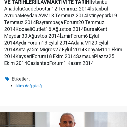
VE TARİHLERİ
İL
AVM
AKTİVİTE TARİHİ
İstanbul
AnadoluCaddebostan12 Temmuz 2014İstanbul
AvrupaMeydan AVM13 Temmuz 2014İstinyepark19
Temmuz 2014Bayrampaşa Forum20 Temmuz
2014KocaeliOutlet16 Ağustos 2014BursaKent
Meydan30 Ağustos 2014İzmirForum6 Eylül
2014AydınForum13 Eylül 2014AdanaM120 Eylül
2014Antalya5m Migros27 Eylül 2014KonyaM111 Ekim
2014KayseriForum18 Ekim 2014SamsunPiazza25
Ekim 2014GaziantepForum1 Kasım 2014
Etiketler :
iklim değişikliği