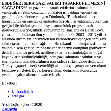
EŞDEĞERİ SERA GAZI SALIMI TASARRUF ETMESİNİ
SAĞLADIK”
Sera gazlarının zararlı etkilerini azaltmak için
yapılacak en etkili çözümün, binalarda ısı yalıtımı yapmaktan
geçtiğini de sözlerine ekleyen Dindoruk, “Betek olarak enerji
tasarrufunda en önemli kalemlerden biri olan ısı yalıtımını ülkemizin
gelişimi ile bütünleşen bir sosyal sorumluluk projesi olarak
görüyoruz. Bu doğrultuda yaptığımız çalışmalarla da Betek Boya
çatısı altında bulunan tüm yalıtım ürünlerimizle 2003 – 2013 yılları
arasında ülkemizin 2.9 milyon ton karbondioksit eşdeğeri sera gazı
salımı tasarruf etmesini sağladık. Bu rakamlara baktığımızda da ısı
yalıtımın sera gazı salımında ne kadar önemli olduğunu görüyoruz”
dedi.Dünyamızı gelecek nesillere aktarma sorumluluğu ile doğal
kaynakların sürdürülebilirliği, sera gazı salımının azaltılması ve
enerji tüketiminin düşürülmesi için sadece şirket içinde değil tüm
Türkiye çapında enerji verimliliği alanında çalışmayı misyon olarak
benimseyen Betek Boya, küresel iklim değişikliği konusunda
yenilikçi çalışmalarına devam edecek.
Etiketler :
karbondioksit
sera gazı
Yeşil Lojistikçiler © 2020
Anasayfa