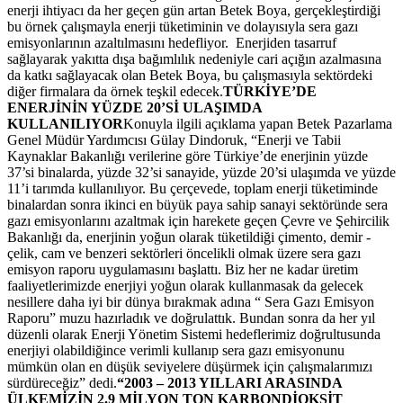
enerji ihtiyacı da her geçen gün artan Betek Boya, gerçekleştirdiği
bu örnek çalışmayla enerji tüketiminin ve dolayısıyla sera gazı
emisyonlarının azaltılmasını hedefliyor. Enerjiden tasarruf
sağlayarak yakıtta dışa bağımlılık nedeniyle cari açığın azalmasına
da katkı sağlayacak olan Betek Boya, bu çalışmasıyla sektördeki
diğer firmalara da örnek teşkil edecek.
TÜRKİYE’DE
ENERJİNİN YÜZDE 20’Sİ ULAŞIMDA
KULLANILIYOR
Konuyla ilgili açıklama yapan Betek Pazarlama
Genel Müdür Yardımcısı Gülay Dindoruk, “Enerji ve Tabii
Kaynaklar Bakanlığı verilerine göre Türkiye’de enerjinin yüzde
37’si binalarda, yüzde 32’si sanayide, yüzde 20’si ulaşımda ve yüzde
11’i tarımda kullanılıyor. Bu çerçevede, toplam enerji tüketiminde
binalardan sonra ikinci en büyük paya sahip sanayi sektöründe sera
gazı emisyonlarını azaltmak için harekete geçen Çevre ve Şehircilik
Bakanlığı da, enerjinin yoğun olarak tüketildiği çimento, demir -
çelik, cam ve benzeri sektörleri öncelikli olmak üzere sera gazı
emisyon raporu uygulamasını başlattı. Biz her ne kadar üretim
faaliyetlerimizde enerjiyi yoğun olarak kullanmasak da gelecek
nesillere daha iyi bir dünya bırakmak adına “ Sera Gazı Emisyon
Raporu” muzu hazırladık ve doğrulattık. Bundan sonra da her yıl
düzenli olarak Enerji Yönetim Sistemi hedeflerimiz doğrultusunda
enerjiyi olabildiğince verimli kullanıp sera gazı emisyonunu
mümkün olan en düşük seviyelere düşürmek için çalışmalarımızı
sürdüreceğiz” dedi.
“2003 – 2013 YILLARI ARASINDA
ÜLKEMİZİN 2.9 MİLYON TON KARBONDİOKSİT