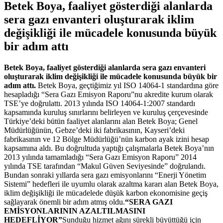
Betek Boya, faaliyet gösterdiği alanlarda
sera gazı envanteri oluşturarak iklim
değişikliği ile mücadele konusunda büyük
bir adım attı
Betek Boya, faaliyet gösterdiği alanlarda sera gazı envanteri
oluşturarak iklim değişikliği ile mücadele konusunda büyük bir
adım attı.
Betek Boya, geçtiğimiz yıl ISO 14064-1 standardına göre
hesapladığı “Sera Gazı Emisyon Raporu”nu akredite kurum olarak
TSE’ye doğrulattı. 2013 yılında ISO 14064-1:2007 standardı
kapsamında kuruluş sınırlarını belirleyen ve kuruluş çerçevesinde
Türkiye’deki bütün faaliyet alanlarını alan Betek Boya; Genel
Müdürlüğünün, Gebze’deki iki fabrikasının, Kayseri’deki
fabrikasının ve 12 Bölge Müdürlüğü’nün karbon ayak izini hesap
kapsamına aldı. Bu doğrultuda yaptığı çalışmalarla Betek Boya’nın
2013 yılında tamamladığı “Sera Gazı Emisyon Raporu” 2014
yılında TSE tarafından “Makul Güven Seviyesinde” doğrulandı.
Bundan sonraki yıllarda sera gazı emisyonlarını “Enerji Yönetim
Sistemi” hedefleri ile uyumlu olarak azaltma kararı alan Betek Boya,
iklim değişikliği ile mücadelede düşük karbon ekonomisine geçiş
sağlayarak önemli bir adım atmış oldu.
“SERA GAZI
EMİSYONLARININ AZALTILMASINI
HEDEFLİYOR”
Sunduğu hizmet ağını sürekli büyüttüğü için