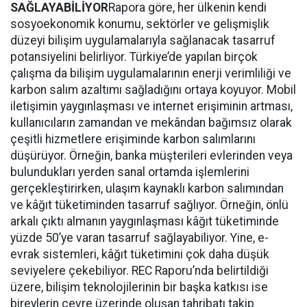
SAĞLAYABİLİYOR
Rapora göre, her ülkenin kendi
sosyoekonomik konumu, sektörler ve gelişmişlik
düzeyi bilişim uygulamalarıyla sağlanacak tasarruf
potansiyelini belirliyor. Türkiye’de yapılan birçok
çalışma da bilişim uygulamalarının enerji verimliliği ve
karbon salım azaltımı sağladığını ortaya koyuyor. Mobil
iletişimin yaygınlaşması ve internet erişiminin artması,
kullanıcıların zamandan ve mekândan bağımsız olarak
çeşitli hizmetlere erişiminde karbon salımlarını
düşürüyor. Örneğin, banka müşterileri evlerinden veya
bulundukları yerden sanal ortamda işlemlerini
gerçekleştirirken, ulaşım kaynaklı karb
on salımından
ve kâğıt tüketiminden tasarruf sağlıyor. Örneğin, önlü
arkalı çıktı almanın yaygınlaşması kâğıt tüketiminde
yüzde 50’ye varan tasarruf sağlayabiliyor. Yine, e-
evrak sistemleri, kâğıt tüketimini çok daha düşük
seviyelere çekebiliyor. REC Raporu’nda belirtildiği
üzere, bilişim teknolojilerinin bir başka katkısı ise
bireylerin çevre üzerinde oluşan tahribatı takip