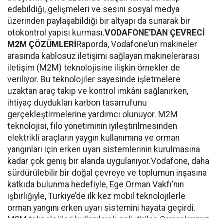
edebildiği, gelişmeleri ve sesini sosyal medya
üzerinden paylaşabildiği bir altyapı da sunarak bir
otokontrol yapısı kurması.
VODAFONE’DAN ÇEVRECİ
M2M ÇÖZÜMLERİ
Raporda, Vodafone’un makineler
arasında kablosuz iletişimi sağlayan makinelerarası
iletişim (M2M) teknolojisine ilişkin örnekler de
veriliyor. Bu teknolojiler sayesinde işletmelere
uzaktan araç takip ve kontrol imkânı sağlanırken,
ihtiyaç duydukları karbon tasarrufunu
gerçekleştirmelerine yardımcı olunuyor. M2M
teknolojisi, filo yönetiminin iyileştirilmesinden
elektrikli araçların yaygın kullanımına ve orman
yangınları için
erken uyarı sistemlerinin kurulmasına
kadar çok geniş bir alanda uygulanıyor.Vodafone, daha
sürdürülebilir bir doğal çevreye ve toplumun inşasına
katkıda bulunma hedefiyle, Ege Orman Vakfı’nın
işbirliğiyle, Türkiye’de ilk kez mobil teknolojilerle
orman yangını erken uyarı sistemini hayata geçirdi.