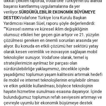
dikkat çekilen raporda, Vodafone Türkiye’nin bu alanda
başarısı kanıtlanmış uygulamalarına da yer
veriliyor.
SÜRDÜRÜLEBİLİR EKONOMİK BÜYÜMEYE
DESTEK
Vodafone Türkiye İcra Kurulu Başkan
Yardımcısı Hasan Süel, raporu şöyle değerlendirdi:
““Küresel ısınma ve küresel iklim değişikliğinin
olumsuz etkileri her geçen gün artıyor ve 21. yüzyılın
çözülmesi gereken en önemli sorunları arasında yer
alıyor. Bu konuda en etkili çözümü her sektörü yatay
olarak kesen verimlilik ve inovasyon sağlayan mobil
teknolojiler sunuyor. Vodafone olarak, temel iş
stratejilerimizin ayrılmaz bir parçası olan
sürdürülebilirliğe yaklaşımımız, öncelikle içinde
yaşadığımız toplumun yaşam kalitesini artırmak hedefi
ile mobil ve internet teknolojilerinin erişilebilir olması
ve etkin şekilde kullanılması, böylece teknolojinin
hayatın hizmetine sunulması esasına dayanıyor. İçinde
bulunduğumuz toplumun refah seviyesini artırmayı ve
çevreyle uyumlu bir ekonomik büyümeye destek