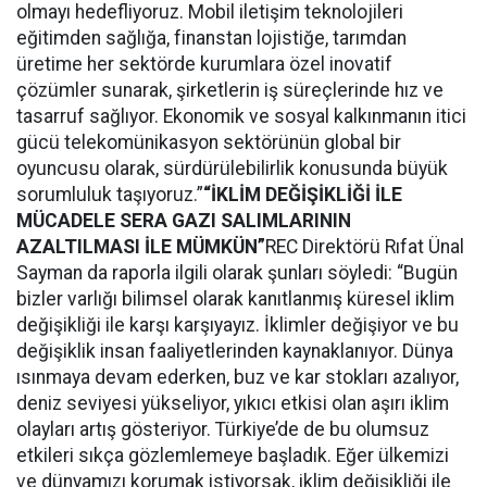
olmayı hedefliyoruz. Mobil iletişim teknolojileri
eğitimden sağlığa, finanstan lojistiğe, tarımdan
üretime her sektörde kurumlara özel inovatif
çözümler sunarak, şirketlerin iş süreçlerinde hız ve
tasarruf sağlıyor. Ekonomik ve sosyal kalkınmanın itici
gücü telekomünikasyon sektörünün global bir
oyuncusu olarak, sürdürülebilirlik konusunda büyük
sorumluluk taşıyoruz.”
“
İKLİM DEĞİŞİKLİĞİ İLE
MÜCADELE SERA GAZI SALIMLARININ
AZALTILMASI İLE MÜMKÜN”
REC Direktörü Rıfat Ünal
Sayman da raporla ilgili olarak şunları söyledi: “Bugün
bizler varlığı bilimsel olarak kanıtlanmış küresel iklim
değişikliği ile karşı karşıyayız. İklimler değişiyor ve bu
değişiklik insan faaliyetlerinden kaynaklanıyor. Dünya
ısınmaya devam ederken, buz ve kar stokları azalıyor,
deniz seviyesi yükseliyor, yıkıcı etkisi olan aşırı iklim
olayları artış gösteriyor. Türkiye’de de bu olumsuz
etkileri sıkça gözlemlemeye başladık. Eğer ülkemizi
ve dünyamızı korumak istiyorsak, iklim değişikliği ile