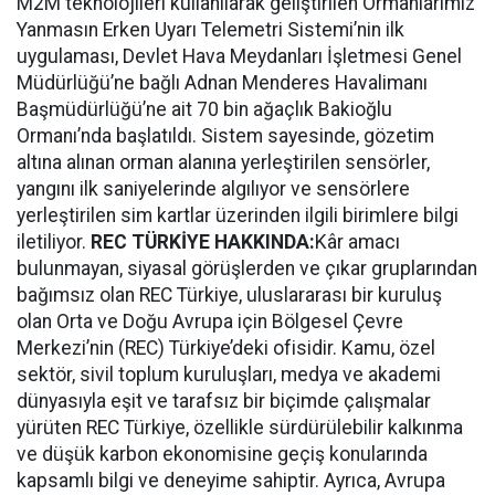
M2M teknolojileri kullanılarak geliştirilen Ormanlarımız
Yanmasın Erken Uyarı Telemetri Sistemi’nin ilk
uygulaması, Devlet Hava Meydanları İşletmesi Genel
Müdürlüğü’ne bağlı Adnan Menderes Havalimanı
Başmüdürlüğü’ne ait 70 bin ağaçlık Bakioğlu
Ormanı’nda başlatıldı. Sistem sayesinde, gözetim
altına alınan orman alanına yerleştirilen sensörler,
yangını ilk saniyelerinde algılıyor ve sensörlere
yerleştirilen sim kartlar üzerinden ilgili birimlere bilgi
iletiliyor.
REC TÜRKİYE HAKKINDA:
Kâr amacı
bulunmayan, siyasal görüşlerden ve çıkar gruplarından
bağımsız olan REC Türkiye, uluslararası bir kuruluş
olan Orta ve Doğu Avrupa için Bölgesel Çevre
Merkezi’nin (REC) Türkiye’deki ofisidir. Kamu, özel
sektör, sivil toplum kuruluşları, medya ve akademi
dünyasıyla eşit ve tarafsız bir biçimde çalışmalar
yürüten REC Türkiye, özellikle sürdürülebilir kalkınma
ve düşük karbon ekonomisine geçiş konularında
kapsamlı bilgi ve deneyime sahiptir. Ayrıca, Avrupa