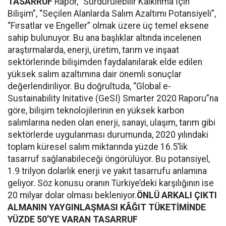
TASARRUF
Rapor, “Sürdürülebilir Kalkınma İçin
Bilişim”, “Seçilen Alanlarda Salım Azaltımı Potansiyeli”,
“Fırsatlar ve Engeller” olmak üzere üç temel eksene
sahip bulunuyor. Bu ana başlıklar altında incelenen
araştırmalarda, enerji, üretim, tarım ve inşaat
sektörlerinde bilişimden faydalanılarak elde edilen
yüksek salım azaltımına dair önemli sonuçlar
değerlendiriliyor. Bu doğrultuda, “Global e-
Sustainability Initative (GeSI) Smarter 2020 Raporu”na
göre, bilişim teknolojilerinin en yüksek karbon
salımlarına neden olan enerji, sanayi, ulaşım, tarım gibi
sektörlerde uygulanması durumunda, 2020 yılındaki
toplam küresel salım miktarında yüzde 16.5’lik
tasarruf sağlanabileceği öngörülüyor. Bu potansiyel,
1.9 trilyon dolarlık enerji ve yakıt tasarrufu anlamına
geliyor. Söz konusu oranın Türkiye’deki karşılığının ise
20 milyar dolar olması bekleniyor.
ÖNLÜ ARKALI ÇIKTI
ALMANIN YAYGINLAŞMASI KÂĞIT TÜKETİMİNDE
YÜZDE 50’YE VARAN TASARRUF