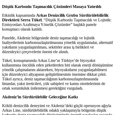
Düşük Karbonlu Taşımacılık Çözümleri Masaya Yatırıldı
Etkinlik kapsamında
Arkas Denizcilik Grubu Sürdürülebilirlik
Direktörü Serra Tükel
, “Düşük Karbonlu Taşımacılık ve Lojistik:
Emisyonları Azaltmaya Yönelik Çözümler” başlıklı panele
konuşmacı olarak katıldı.
Panelde, Akdeniz bölgesinde deniz taşımacılığı ve lojistik
faaliyetlerinin karbonsuzlaştırılmasına yönelik uygulamalar, alternatif
yakıtların yaygınlaştırılması, sektörler arası iş birlikleri ve
düzenleyici çerçevelerin önemi ele alındı.
Tükel, konuşmasında Arkas Line’ın Türkiye’de biyoyakıt
kullanımına öncülük eden şirketlerden biri olarak enerji dönüşümüne
yönelik çalışmalarını aktarırken, biyoyakıtların yaygınlaşabilmesi
için düzenleyici altyapının geliştirilmesinin önemine dikkat çekti.
Tükel ayrıca, deniz taşımacılığının karbonsuzlaştırılmasında
limanlar, yakıt üreticileri, yük sahipleri ve kamu otoritelerinin de
ortak sorumluluk üstlenmesi gerektiğini vurguladı.
Akdeniz’in Sürdürülebilir Geleceğine Katkı
Köklü denizcilik deneyimi ve Akdeniz’deki güçlü operasyon ağıyla
Arkas Line, sürdürülebilirlik odaklı yaklaşımıyla bölgenin düşük
karbonlu deniz taşımacılığı dönüşümünde önemli paydaşlar arasında