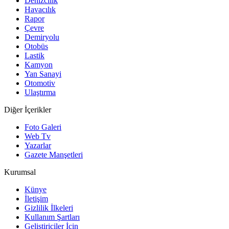
Denizcilik
Havacılık
Rapor
Çevre
Demiryolu
Otobüs
Lastik
Kamyon
Yan Sanayi
Otomotiv
Ulaştırma
Diğer İçerikler
Foto Galeri
Web Tv
Yazarlar
Gazete Manşetleri
Kurumsal
Künye
İletişim
Gizlilik İlkeleri
Kullanım Şartları
Geliştiriciler İçin