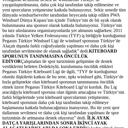
yaygınlaştırılmasına, daha çok kişi tarafından takip edilmesine ve
yeni sporcuların yetişmesine katkıda bulunuyoruz. Sekiz senedir tüm
dünyada windsurfseverler tarafından heyecanla takip edilen PWA
Windsurf Dünya Kupası’nın içinde Türkiye’nin de bir ayak olarak
bulunmasına ana sponsor olarak katkıda bulunuyoruz. Türkiye’nin
bu tarz uluslararası organizasyonlarda yer almasını sağlarken; 2011
yılında Türkiye Yelken Federasyonu (TYF) iş birliğiyle kurduğumuz
Pegasus Türkiye Windsurf Ligi ile windsurf sporunun Türkiye’de
Alaçatı dışında farklı coğrafyalarda yapılması ve daha çok kişi
tarafından sevilmesine de olanak sağladık” dedi.
KITEBOARD
SPORUNUN TANINMASINA ÖNCÜLÜK
EDİYOR
Çalışmaları ile spor turizminin gelişimine de destek
verdiklerini belirten Dedeköylü, kurulumuna öncülük ettikleri
Pegasus Türkiye Kiteboard Ligi ile ilgili, “TYF ile kurduğumuz
olumlu ilişkilerin katkısı ile bu sene, tıpkı windsurf gibi, Türkiye’de
hızla gelişmekte olan kiteboard sporunun tanınmasına öncülük
etmek üzere Pegasus Türkiye Kiteboard Ligi’ni kurduk. Bu Lig
aracılığıyla kiteboard sporuna olan ilginin artacağına ve Türkiye’nin
farklı bölgelerinde yeni kiteboard sporcularının yetişmesine,
kiteboard sporunun daha çok kişi tarafından takip edilmeye
başlamasına katkıda bulunacağımıza inanıyoruz. Bu tür yeni spor
dallarının sevilmesi ve daha çok kişi tarafından yapılması ile spor
turizminin de artmasına destek oluyoruz” dedi.
İLK AYAK
DATÇA YARIŞLARINDAN SONRA İKİNCİ AYAK