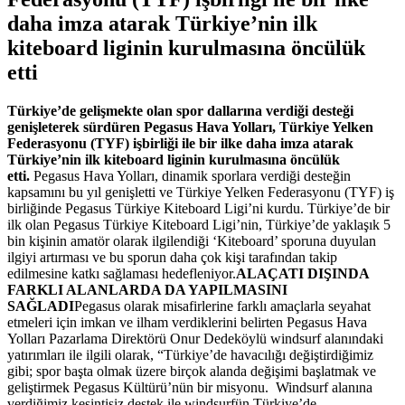
daha imza atarak Türkiye’nin ilk
kiteboard liginin kurulmasına öncülük
etti
Türkiye’de gelişmekte olan spor dallarına verdiği desteği
genişleterek sürdüren Pegasus Hava Yolları, Türkiye Yelken
Federasyonu (TYF) işbirliği ile bir ilke daha imza atarak
Türkiye’nin ilk kiteboard liginin kurulmasına öncülük
etti.
Pegasus Hava Yolları, dinamik sporlara verdiği desteğin
kapsamını bu yıl genişletti ve Türkiye Yelken Federasyonu (TYF) iş
birliğinde Pegasus Türkiye Kiteboard Ligi’ni kurdu. Türkiye’de bir
ilk olan Pegasus Türkiye Kiteboard Ligi’nin, Türkiye’de yaklaşık 5
bin kişinin amatör olarak ilgilendiği ‘Kiteboard’ sporuna duyulan
ilgiyi artırması ve bu sporun daha çok kişi tarafından takip
edilmesine katkı sağlaması hedefleniyor.
ALAÇATI DIŞINDA
FARKLI ALANLARDA DA YAPILMASINI
SAĞLADI
Pegasus olarak misafirlerine farklı amaçlarla seyahat
etmeleri için imkan ve ilham verdiklerini belirten Pegasus Hava
Yolları Pazarlama Direktörü Onur Dedeköylü windsurf alanındaki
yatırımları ile ilgili olarak, “Türkiye’de havacılığı değiştirdiğimiz
gibi; spor başta olmak üzere birçok alanda değişimi başlatmak ve
geliştirmek Pegasus Kültürü’nün bir misyonu. Windsurf alanına
verdiğimiz kesintisiz destek ile windsurfün Türkiye’de