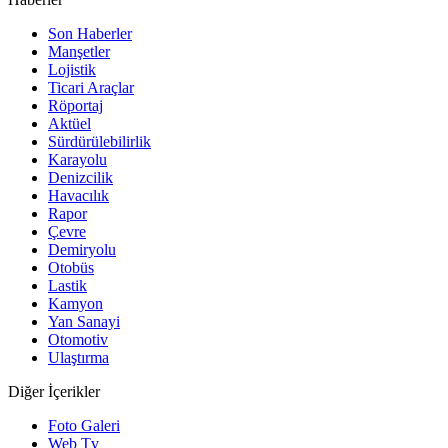
Son Haberler
Manşetler
Lojistik
Ticari Araçlar
Röportaj
Aktüel
Sürdürülebilirlik
Karayolu
Denizcilik
Havacılık
Rapor
Çevre
Demiryolu
Otobüs
Lastik
Kamyon
Yan Sanayi
Otomotiv
Ulaştırma
Diğer İçerikler
Foto Galeri
Web Tv