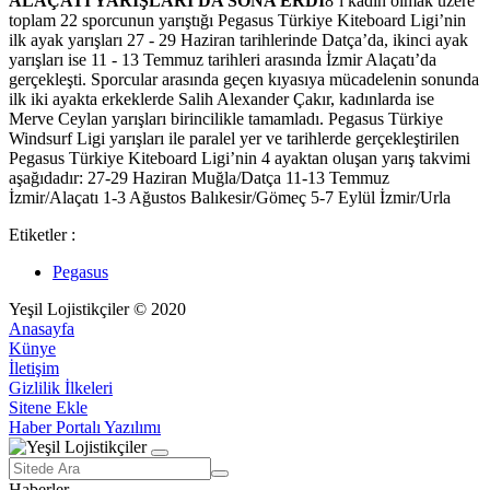
ALAÇATI YARIŞLARI DA SONA ERDİ
8’i kadın olmak üzere
toplam 22 sporcunun yarıştığı Pegasus Türkiye Kiteboard Ligi’nin
ilk ayak yarışları 27 - 29 Haziran tarihlerinde Datça’da, ikinci ayak
yarışları ise 11 - 13 Temmuz tarihleri arasında İzmir Alaçatı’da
gerçekleşti. Sporcular arasında geçen kıyasıya mücadelenin sonunda
ilk iki ayakta erkeklerde Salih Alexander Çakır, kadınlarda ise
Merve Ceylan yarışları birincilikle tamamladı. Pegasus Türkiye
Windsurf Ligi yarışları ile paralel yer ve tarihlerde gerçekleştirilen
Pegasus Türkiye Kiteboard Ligi’nin 4 ayaktan oluşan yarış takvimi
aşağıdadır: 27-29 Haziran Muğla/Datça 11-13 Temmuz
İzmir/Alaçatı 1-3 Ağustos Balıkesir/Gömeç 5-7 Eylül İzmir/Urla
Etiketler :
Pegasus
Yeşil Lojistikçiler © 2020
Anasayfa
Künye
İletişim
Gizlilik İlkeleri
Sitene Ekle
Haber Portalı Yazılımı
Haberler