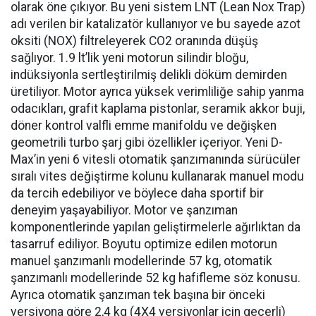
olarak öne çıkıyor. Bu yeni sistem LNT (Lean Nox Trap)
adı verilen bir katalizatör kullanıyor ve bu sayede azot
oksiti (NOX) filtreleyerek CO2 oranında düşüş
sağlıyor. 1.9 lt’lik yeni motorun silindir bloğu,
indüksiyonla sertleştirilmiş delikli döküm demirden
üretiliyor. Motor ayrıca yüksek verimliliğe sahip yanma
odacıkları, grafit kaplama pistonlar, seramik akkor buji,
döner kontrol valfli emme manifoldu ve değişken
geometrili turbo şarj gibi özellikler içeriyor. Yeni D-
Max’in yeni 6 vitesli otomatik şanzımanında sürücüler
sıralı vites değiştirme kolunu kullanarak manuel modu
da tercih edebiliyor ve böylece daha sportif bir
deneyim yaşayabiliyor. Motor ve şanzıman
komponentlerinde yapılan geliştirmelerle ağırlıktan da
tasarruf ediliyor. Boyutu optimize edilen motorun
manuel şanzımanlı modellerinde 57 kg, otomatik
şanzımanlı modellerinde 52 kg hafifleme söz konusu.
Ayrıca otomatik şanzıman tek başına bir önceki
versiyona göre 2,4 kg (4X4 versiyonlar için geçerli)