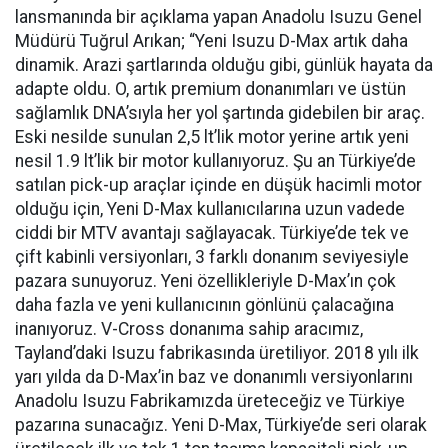
lansmanında bir açıklama yapan Anadolu Isuzu Genel
Müdürü Tuğrul Arıkan; “Yeni Isuzu D-Max artık daha
dinamik. Arazi şartlarında olduğu gibi, günlük hayata da
adapte oldu. O, artık premium donanımları ve üstün
sağlamlık DNA’sıyla her yol şartında gidebilen bir araç.
Eski nesilde sunulan 2,5 lt’lik motor yerine artık yeni
nesil 1.9 lt’lik bir motor kullanıyoruz. Şu an Türkiye’de
satılan pick-up araçlar içinde en düşük hacimli motor
olduğu için, Yeni D-Max kullanıcılarına uzun vadede
ciddi bir MTV avantajı sağlayacak. Türkiye’de tek ve
çift kabinli versiyonları, 3 farklı donanım seviyesiyle
pazara sunuyoruz. Yeni özellikleriyle D-Max’ın çok
daha fazla ve yeni kullanıcının gönlünü çalacağına
inanıyoruz. V-Cross donanıma sahip aracımız,
Tayland’daki Isuzu fabrikasında üretiliyor. 2018 yılı ilk
yarı yılda da D-Max’in baz ve donanımlı versiyonlarını
Anadolu Isuzu Fabrikamızda üreteceğiz ve Türkiye
pazarına sunacağız. Yeni D-Max, Türkiye’de seri olarak