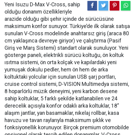
Yeni Isuzu D-Max V-Cross, sahip
olduğu donanım özellikleriyle
arazide olduğu gibi şehir içinde de sürücüsüne
maksimum konfor sunuyor. Türkiye’de ilk olarak satışa
sunulan V-Cross modelinde anahtarsız giriş (araca 80
cm yaklaşınca devreye giriyor) ve çalıştırma (Pasif
Giriş ve Marş Sistemi) standart olarak sunuluyor. Yeni
gösterge paneli, elektrikli sürücü koltuğu, ön koltuk
ısıtma sistemi, ön orta kolçak ve kapılardaki yeni
yumuşak dokulu pedler, hem ön hem de arka
koltuktaki yolcular için sunulan USB şarj portları,
cruise control sistemi, D-VISION Multimedya sistemi,
8 hoparlörlü müzik deneyimi, yeni karbon desene
sahip koltuklar, 5 farklı şekilde katlanabilen ve 24
derecelik açısıyla konfor odaklı arka koltuklar, 18”
alaşım jantlar, yan basamaklar, nikelaj rollbar, kasa
havuzu ve tavan raylarıyla maksimum şıklık ve
fonksiyonellik korunuyor. Birçok premium otomobilde
opsiyonel olarak tercih edilen donanımlar, V-Cross