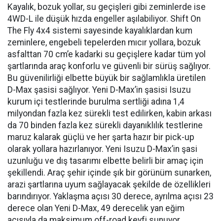
Kayalık, bozuk yollar, su geçişleri gibi zeminlerde ise
4WD-L ile düşük hızda engeller aşılabiliyor. Shift On
The Fly 4x4 sistemi sayesinde kayalıklardan kum
zeminlere, engebeli tepelerden mıcır yollara, bozuk
asfalttan 70 cm’e kadarki su geçişlere kadar tüm yol
şartlarında araç konforlu ve güvenli bir sürüş sağlıyor.
Bu güvenilirliği elbette büyük bir sağlamlıkla üretilen
D-Max şasisi sağlıyor. Yeni D-Max’in şasisi Isuzu
kurum içi testlerinde burulma sertliği adına 1,4
milyondan fazla kez sürekli test edilirken, kabin arkası
da 70 binden fazla kez sürekli dayanıklılık testlerine
maruz kalarak güçlü ve her şarta hazır bir pick-up
olarak yollara hazırlanıyor. Yeni Isuzu D-Max’in şasi
uzunluğu ve dış tasarımı elbette belirli bir amaç için
şekillendi. Araç şehir içinde şık bir görünüm sunarken,
arazi şartlarına uyum sağlayacak şekilde de özellikleri
barındırıyor. Yaklaşma açısı 30 derece, ayrılma açısı 23
derece olan Yeni D-Max, 49 derecelik yan eğim
açısıyla da maksimum off-road keyfi sunuyor.