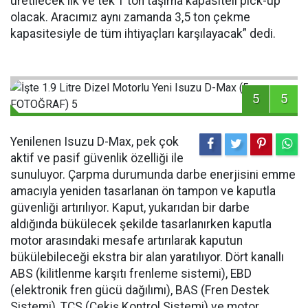
üretilecek ilk ve tek 1 ton taşıma kapasiteli pick-up
olacak. Aracımız aynı zamanda 3,5 ton çekme
kapasitesiyle de tüm ihtiyaçları karşılayacak” dedi.
5
5
Yenilenen Isuzu D-Max, pek çok
aktif ve pasif güvenlik özelliği ile
sunuluyor. Çarpma durumunda darbe enerjisini emme
amacıyla yeniden tasarlanan ön tampon ve kaputla
güvenliği artırılıyor. Kaput, yukarıdan bir darbe
aldığında bükülecek şekilde tasarlanırken kaputla
motor arasındaki mesafe artırılarak kaputun
bükülebileceği ekstra bir alan yaratılıyor. Dört kanallı
ABS (kilitlenme karşıtı frenleme sistemi), EBD
(elektronik fren gücü dağılımı), BAS (Fren Destek
Sistemi), TCS (Çekiş Kontrol Sistemi) ve motor