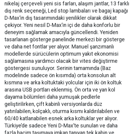
nikelaj çerçeveli yeni sis farları, alaşım jantlar, 13 farklı
dış renk seçeneği, Led stop lambaları ve bagaj kapağı
D-Max’in dış tasarımındaki yenilikler olarak dikkat
çekiyor. Yeni nesil D-Max’in içi de daha konforlu bir
deneyim sağlamak amacıyla güncellendi. Yeniden
tasarlanan gösterge panelinde merkezi bir gösterge
ve daha net fontlar yer alıyor. Manuel şanzımanlı
modellerde sürücülerin optimum yakıt ekonomisi
sağlamasına yardımcı olacak bir vites değiştirme
göstergesi sunuluyor. Serinin tamamında (Baz
modelinde sadece ön kısımda) orta konsolun alt
kısmına ve arka koltuktaki yolcular için iki ön koltuk
arasına USB portları eklenmiş. Ön orta ve yan kol
dayama bölümleri daha yumuşak pedlerle
geliştirilirken, çift kabinli versiyonlarda düz
yatırılabilen, kolçaklı, oturma kısmı kaldırılabilen ve
60/40 katlanabilen esnek arka koltuklar yer alıyor.
Türkiye’de sadece Yeni D-Max’te sunulan ve daha
fazla hacim taşımaya imkan tanıyan tek kabin ve