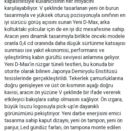
kapasitesiyle kullanıcısının her ihtiyacını
karşılayabiliyor. V şeklinde tasarlanan yeni ön burun
tasarımıyla ve yüksek oturuş pozisyonuyla sınıfının en
iyi sürücü görüş açısını sunan Yeni D-Max, arka
koltuktaki yolcular için de en iyi diz mesafesine sahip.
Aracın yeni dinamik tasarımıyla birlikte önceki modele
oranla 0,4 cd oranında daha düşük sürtünme katsayısı
sunması ise yakıt ekonomisi, performans ve
iyileştirilmiş kabin gürültü seviyesi anlamına geliyor.
Yeni D-Max’in rüzgar tüneli testleri, bu konuda bir
otorite olarak bilinen Japonya Demiryolu Enstitüsü
tesislerinde gerçekleştirildi. Tekerlek çamurluklarına
doğru genişleyen ve üst ön kısmının aşağı doğru
kavisi, aracın ön yüzüne V şeklinde bir ifade vererek
etkileyici bakışlara sahip olmasını sağlıyor. Ön ızgara,
büyük İsuzu logosuyla pick-up’ın dayanıklı
görünümünü pekiştiriyor. Yeni darbe enerjisini emici
tasarıma sahip kaput dizaynı, yeni ön tampon, yeni ön
panjur, Led gündüz farları, ön tampona monte edilen