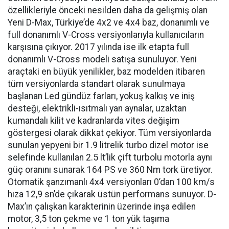
özellikleriyle önceki nesilden daha da gelişmiş olan
Yeni D-Max, Türkiye’de 4x2 ve 4x4 baz, donanımlı ve
full donanımlı V-Cross versiyonlarıyla kullanıcıların
karşısına çıkıyor. 2017 yılında ise ilk etapta full
donanımlı V-Cross modeli satışa sunuluyor. Yeni
araçtaki en büyük yenilikler, baz modelden itibaren
tüm versiyonlarda standart olarak sunulmaya
başlanan Led gündüz farları, yokuş kalkış ve iniş
desteği, elektrikli-ısıtmalı yan aynalar, uzaktan
kumandalı kilit ve kadranlarda vites değişim
göstergesi olarak dikkat çekiyor. Tüm versiyonlarda
sunulan yepyeni bir 1.9 litrelik turbo dizel motor ise
selefinde kullanılan 2.5 lt’lik çift turbolu motorla aynı
güç oranını sunarak 164 PS ve 360 Nm tork üretiyor.
Otomatik şanzımanlı 4x4 versiyonları 0’dan 100 km/s
hıza 12,9 sn’de çıkarak üstün performans sunuyor. D-
Max’ın çalışkan karakterinin üzerinde inşa edilen
motor, 3,5 ton çekme ve 1 ton yük taşıma