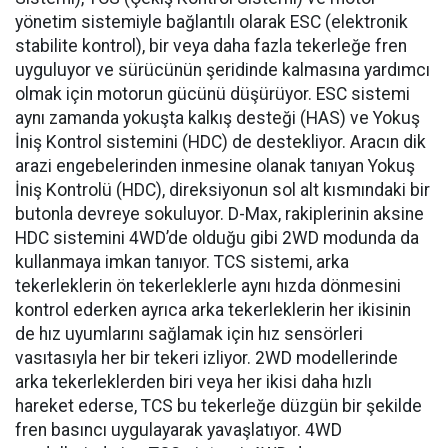
yönetim sistemiyle bağlantılı olarak ESC (elektronik
stabilite kontrol), bir veya daha fazla tekerleğe fren
uyguluyor ve sürücünün şeridinde kalmasına yardımcı
olmak için motorun gücünü düşürüyor. ESC sistemi
aynı zamanda yokuşta kalkış desteği (HAS) ve Yokuş
İniş Kontrol sistemini (HDC) de destekliyor. Aracın dik
arazi engebelerinden inmesine olanak tanıyan Yokuş
İniş Kontrolü (HDC), direksiyonun sol alt kısmındaki bir
butonla devreye sokuluyor. D-Max, rakiplerinin aksine
HDC sistemini 4WD’de olduğu gibi 2WD modunda da
kullanmaya imkan tanıyor. TCS sistemi, arka
tekerleklerin ön tekerleklerle aynı hızda dönmesini
kontrol ederken ayrıca arka tekerleklerin her ikisinin
de hız uyumlarını sağlamak için hız sensörleri
vasıtasıyla her bir tekeri izliyor. 2WD modellerinde
arka tekerleklerden biri veya her ikisi daha hızlı
hareket ederse, TCS bu tekerleğe düzgün bir şekilde
fren basıncı uygulayarak yavaşlatıyor. 4WD