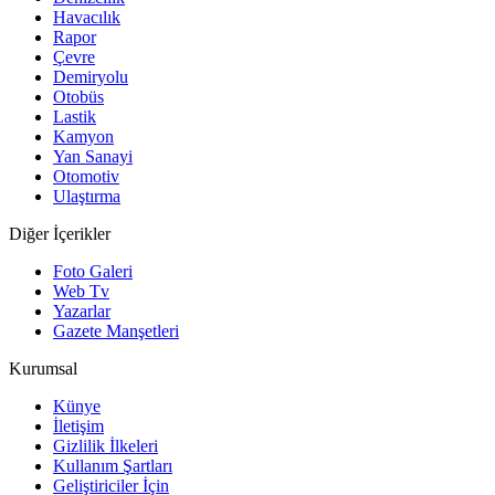
Havacılık
Rapor
Çevre
Demiryolu
Otobüs
Lastik
Kamyon
Yan Sanayi
Otomotiv
Ulaştırma
Diğer İçerikler
Foto Galeri
Web Tv
Yazarlar
Gazete Manşetleri
Kurumsal
Künye
İletişim
Gizlilik İlkeleri
Kullanım Şartları
Geliştiriciler İçin