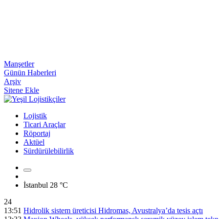
Manşetler
Günün Haberleri
Arşiv
Sitene Ekle
Lojistik
Ticari Araçlar
Röportaj
Aktüel
Sürdürülebilirlik
İstanbul
28 °C
24
13:51
Hidrolik sistem üreticisi Hidromas, Avustralya’da tesis açtı