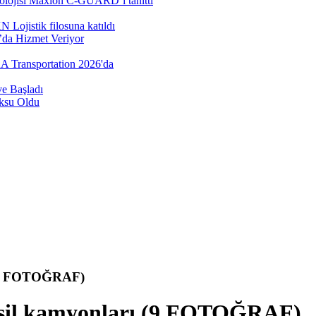
nolojisi Maxion C-GUARD’ı tanıttı
Lojistik filosuna katıldı
’da Hizmet Veriyor
AA Transportation 2026'da
e Başladı
öksu Oldu
ı (9 FOTOĞRAF)
 nesil kamyonları (9 FOTOĞRAF)