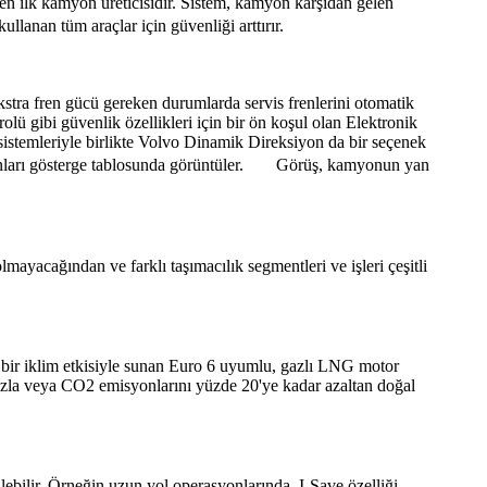
ren ilk kamyon üreticisidir. Sistem, kamyon karşıdan gelen
kullanan tüm araçlar için güvenliği arttırır.
kstra fren gücü gereken durumlarda servis frenlerini otomatik
rolü gibi güvenlik özellikleri için bir ön koşul olan Elektronik
sistemleriyle birlikte Volvo Dinamik Direksiyon da bir seçenek
er ve bunları gösterge tablosunda görüntüler. Görüş, kamyonun yan
mayacağından ve farklı taşımacılık segmentleri ve işleri çeşitli
 bir iklim etkisiyle sunan Euro 6 uyumlu, gazlı LNG motor
zla veya CO2 emisyonlarını yüzde 20'ye kadar azaltan doğal
lebilir. Örneğin uzun yol operasyonlarında, I-Save özelliği