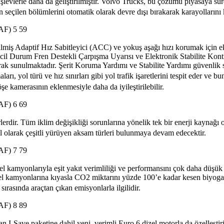
levlerle daha da geliştirilmiştir. Volvo Trucks, bu çözümü piyasaya sü
 seçilen bölümlerini otomatik olarak devre dışı bırakarak karayollarını 
5
9
irilmiş Adaptif Hız Sabitleyici (ACC) ve yokuş aşağı hızı korumak için e
ır. Acil Durum Fren Destekli Çarpışma Uyarısı ve Elektronik Stabilite Kont
ak sunulmaktadır. Şerit Koruma Yardımı ve Stabilite Yardımı güvenlik 
maları, yol türü ve hız sınırları gibi yol trafik işaretlerini tespit ed
şe kamerasının eklenmesiyle daha da iyileştirilebilir.
6
9
rdir. Tüm iklim değişikliği sorunlarına yönelik tek bir enerji kaynağı ol
el olarak çeşitli yürüyen aksam türleri bulunmaya devam edecektir.
7
9
kamyonlarıyla eşit yakıt verimliliği ve performansını çok daha düşük
el kamyonlarına kıyasla CO2 miktarını yüzde 100’e kadar kesen biyoga
m sırasında araçtan çıkan emisyonlarla ilgilidir.
8
9
I-Save paketine dahil yeni, verimli Euro 6 dizel motorla da özelleştiri