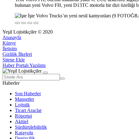
bulunan yeni Volvo FH, yeni D13TC motorla bir dizi özelliği bir 
Yeşil Lojistikçiler © 2020
Anasayfa
Künye
İletişim
Gizlilik İlkeleri
Sitene Ekle
Haber Portalı Yazılımı
Haberler
Son Haberler
Manşetler
Lojistik
Ticari Araçlar
Röportaj
Aktüel
Sürdürülebilirlik
Karayolu
Denizcilik