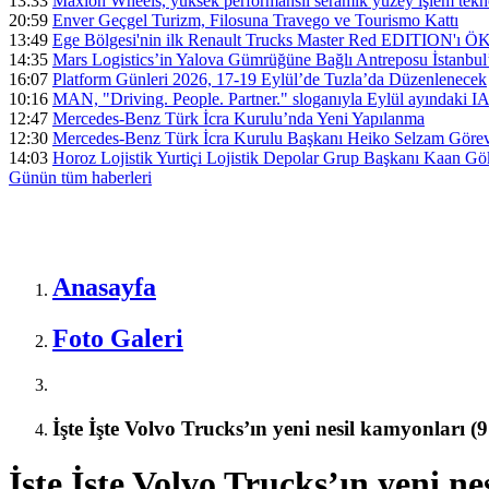
13:33
Maxion Wheels, yüksek performanslı seramik yüzey işlem tek
20:59
Enver Geçgel Turizm, Filosuna Travego ve Tourismo Kattı
13:49
Ege Bölgesi'nin ilk Renault Trucks Master Red EDITION'ı ÖKN 
14:35
Mars Logistics’in Yalova Gümrüğüne Bağlı Antreposu İstanbul
16:07
Platform Günleri 2026, 17-19 Eylül’de Tuzla’da Düzenlenecek
10:16
MAN, "Driving. People. Partner." sloganıyla Eylül ayındaki I
12:47
Mercedes-Benz Türk İcra Kurulu’nda Yeni Yapılanma
12:30
Mercedes-Benz Türk İcra Kurulu Başkanı Heiko Selzam Görev
14:03
Horoz Lojistik Yurtiçi Lojistik Depolar Grup Başkanı Kaan G
Günün tüm
haberleri
Anasayfa
Foto Galeri
İşte İşte Volvo Trucks’ın yeni nesil kamyonlar
İşte İşte Volvo Trucks’ın yeni