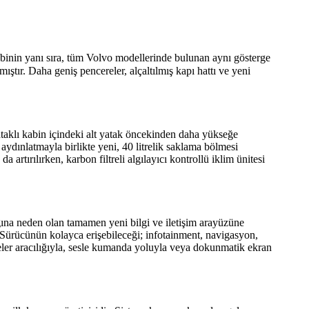
nin yanı sıra, tüm Volvo modellerinde bulunan aynı gösterge
ıştır. Daha geniş pencereler, alçaltılmış kapı hattı ve yeni
Yataklı kabin içindeki alt yatak öncekinden daha yükseğe
 aydınlatmayla birlikte yeni, 40 litrelik saklama bölmesi
rtırılırken, karbon filtreli algılayıcı kontrollü iklim ünitesi
ığına neden olan tamamen yeni bilgi ve iletişim arayüzüne
r. Sürücünün kolayca erişebileceği; infotainment, navigasyon,
meler aracılığıyla, sesle kumanda yoluyla veya dokunmatik ekran