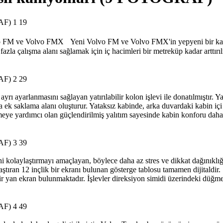
1
9
olvo FM ve Volvo FMX Yeni Volvo FM ve Volvo FMX'in yepyeni bir kabi
azla çalışma alanı sağlamak için iç hacimleri bir metreküp kadar arttırılm
2
9
ı ayarlanmasını sağlayan yatırılabilir kolon işlevi ile donatılmıştır. 
nda ek saklama alanı oluşturur. Yataksız kabinde, arka duvardaki kabin içi
ye yardımcı olan güçlendirilmiş yalıtım sayesinde kabin konforu daha da a
3
9
sini kolaylaştırmayı amaçlayan, böylece daha az stres ve dikkat dağınıkl
laştıran 12 inçlik bir ekranı bulunan gösterge tablosu tamamen dijitaldi
 bir yan ekran bulunmaktadır. İşlevler direksiyon simidi üzerindeki düğ
4
9