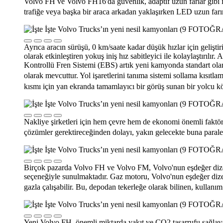
Volvo FH ve Volvo FH16'da güvenlik, adaptif uzun farlar gibi iş
trafiğe veya başka bir araca arkadan yaklaşırken LED uzun farın
Ayrıca aracın sürüşü, 0 km/saate kadar düşük hızlar için gelişt
olarak etkinleştiren yokuş iniş hız sabitleyici ile kolaylaştırıl
Kontrollü Fren Sistemi (EBS) artık yeni kamyonda standart olar
olarak mevcuttur. Yol işaretlerini tanıma sistemi sollama kısıtla
kısmı için yan ekranda tamamlayıcı bir görüş sunan bir yolcu kö
Nakliye şirketleri için hem çevre hem de ekonomi önemli faktörle
çözümler gerektireceğinden dolayı, yakın gelecekte buna paral
Birçok pazarda Volvo FH ve Volvo FM, Volvo'nun eşdeğer dizel 
seçeneğiyle sunulmaktadır. Gaz motoru, Volvo'nun eşdeğer diz
gazla çalışabilir. Bu, depodan tekerleğe olarak bilinen, kullanı
Yeni Volvo FH, önemli miktarda yakıt ve CO2 tasarrufu sağlayan 