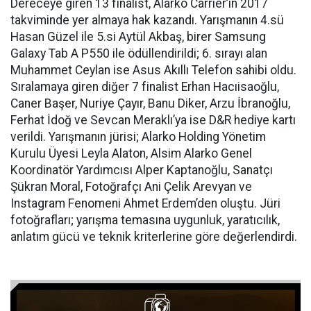
Dereceye giren 13 finalist, Alarko Carrier’ın 2017
takviminde yer almaya hak kazandı. Yarışmanın 4.sü
Hasan Güzel ile 5.si Aytül Akbaş, birer Samsung
Galaxy Tab A P550 ile ödüllendirildi; 6. sırayı alan
Muhammet Ceylan ise Asus Akıllı Telefon sahibi oldu.
Sıralamaya giren diğer 7 finalist Erhan Hacıisaoğlu,
Caner Başer, Nuriye Çayır, Banu Diker, Arzu İbranoğlu,
Ferhat İdoğ ve Sevcan Meraklı’ya ise D&R hediye kartı
verildi. Yarışmanın jürisi; Alarko Holding Yönetim
Kurulu Üyesi Leyla Alaton, Alsim Alarko Genel
Koordinatör Yardımcısı Alper Kaptanoğlu, Sanatçı
Şükran Moral, Fotoğrafçı Ani Çelik Arevyan ve
Instagram Fenomeni Ahmet Erdem’den oluştu. Jüri
fotoğrafları; yarışma temasına uygunluk, yaratıcılık,
anlatım gücü ve teknik kriterlerine göre değerlendirdi.