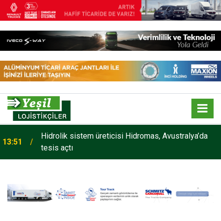
Hidrolik sistem üreticisi Hidromas, Avustralya’da
13:51
tesis açtı
Maxion Wheels, yüksek performanslı seramik
13:33
yüzey işlem teknolojisi Maxion C-GUARD’ı tanıttı