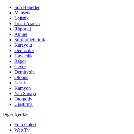
Son Haberler
Manşetler
Lojistik
Ticari Araçlar
Röportaj
Aktüel
Sürdürülebilirlik
Karayolu
Denizcilik
Havacılık
Rapor
Çevre
Demiryolu
Otobüs
Lastik
Kamyon
Yan Sanayi
Otomotiv
Ulaştırma
Diğer İçerikler
Foto Galeri
Web Tv