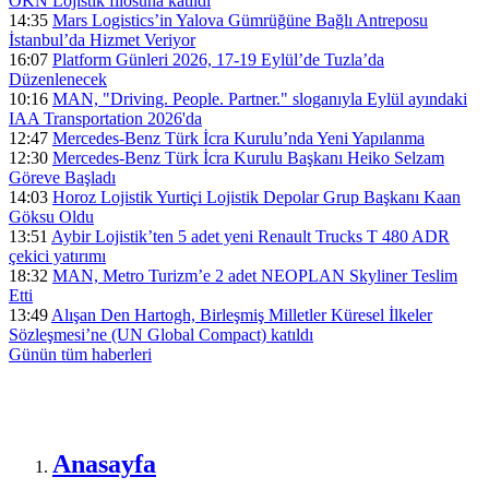
ÖKN Lojistik filosuna katıldı
14:35
Mars Logistics’in Yalova Gümrüğüne Bağlı Antreposu
İstanbul’da Hizmet Veriyor
16:07
Platform Günleri 2026, 17-19 Eylül’de Tuzla’da
Düzenlenecek
10:16
MAN, "Driving. People. Partner." sloganıyla Eylül ayındaki
IAA Transportation 2026'da
12:47
Mercedes-Benz Türk İcra Kurulu’nda Yeni Yapılanma
12:30
Mercedes-Benz Türk İcra Kurulu Başkanı Heiko Selzam
Göreve Başladı
14:03
Horoz Lojistik Yurtiçi Lojistik Depolar Grup Başkanı Kaan
Göksu Oldu
13:51
Aybir Lojistik’ten 5 adet yeni Renault Trucks T 480 ADR
çekici yatırımı
18:32
MAN, Metro Turizm’e 2 adet NEOPLAN Skyliner Teslim
Etti
13:49
Alışan Den Hartogh, Birleşmiş Milletler Küresel İlkeler
Sözleşmesi’ne (UN Global Compact) katıldı
Günün tüm
haberleri
Anasayfa