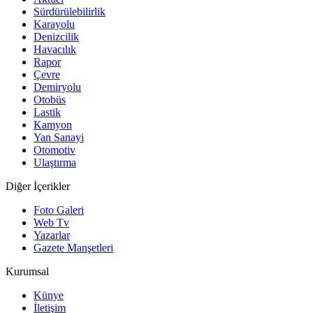
Sürdürülebilirlik
Karayolu
Denizcilik
Havacılık
Rapor
Çevre
Demiryolu
Otobüs
Lastik
Kamyon
Yan Sanayi
Otomotiv
Ulaştırma
Diğer İçerikler
Foto Galeri
Web Tv
Yazarlar
Gazete Manşetleri
Kurumsal
Künye
İletişim