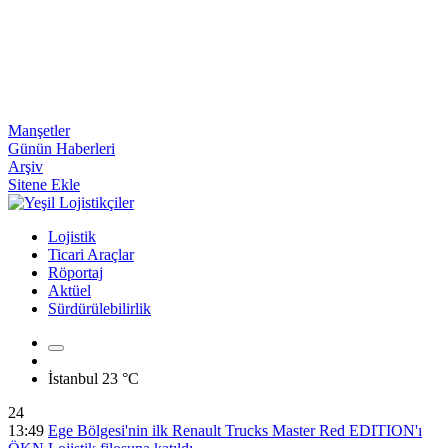
Manşetler
Günün Haberleri
Arşiv
Sitene Ekle
Lojistik
Ticari Araçlar
Röportaj
Aktüel
Sürdürülebilirlik
İstanbul
23 °C
24
13:49
Ege Bölgesi'nin ilk Renault Trucks Master Red EDITION'ı