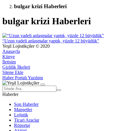
bulgar krizi Haberleri
bulgar krizi Haberleri
“Uzun vadeli anlaşmalar yaptık, yüzde 12 büyüdük”
Yeşil Lojistikçiler © 2020
Anasayfa
Künye
İletişim
Gizlilik İlkeleri
Sitene Ekle
Haber Portalı Yazılımı
Haberler
Son Haberler
Manşetler
Lojistik
Ticari Araçlar
Röportaj
Aktüel