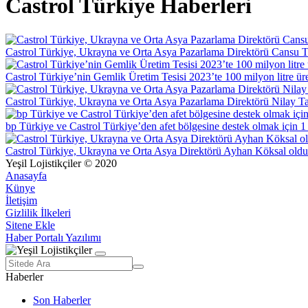
Castrol Türkiye Haberleri
Castrol Türkiye, Ukrayna ve Orta Asya Pazarlama Direktörü Cansu 
Castrol Türkiye’nin Gemlik Üretim Tesisi 2023’te 100 milyon litre üret
Castrol Türkiye, Ukrayna ve Orta Asya Pazarlama Direktörü Nilay Ta
bp Türkiye ve Castrol Türkiye’den afet bölgesine destek olmak için 
Castrol Türkiye, Ukrayna ve Orta Asya Direktörü Ayhan Köksal oldu
Yeşil Lojistikçiler © 2020
Anasayfa
Künye
İletişim
Gizlilik İlkeleri
Sitene Ekle
Haber Portalı Yazılımı
Haberler
Son Haberler