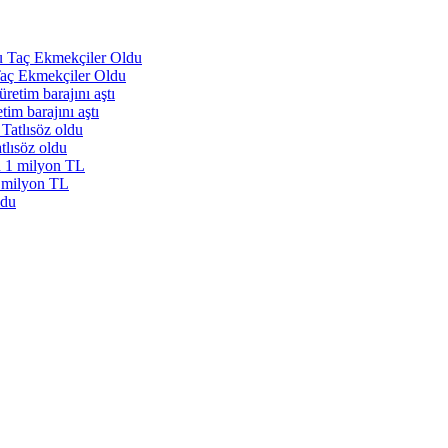
Taç Ekmekçiler Oldu
im barajını aştı
tlısöz oldu
1 milyon TL