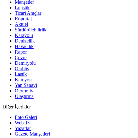
Manşetler
Lojistik
Ticari Araçlar
Röportaj
Aktüel
Sürdürülebilirlik
Karayolu
Denizcilik
Havacılık
Rapor
Çevre
Demiryolu
Otobüs
Lastik
Kamyon
Yan Sanayi
Otomotiv
Ulaştırma
Diğer İçerikler
Foto Galeri
Web Tv
Yazarlar
Gazete Manşetleri