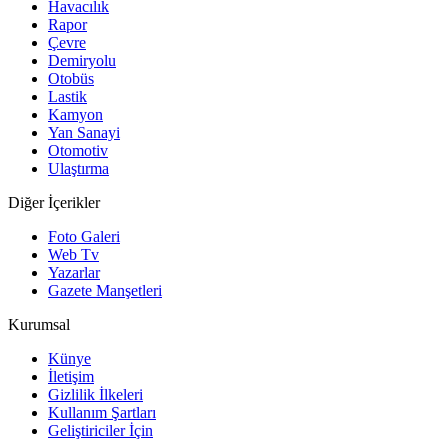
Havacılık
Rapor
Çevre
Demiryolu
Otobüs
Lastik
Kamyon
Yan Sanayi
Otomotiv
Ulaştırma
Diğer İçerikler
Foto Galeri
Web Tv
Yazarlar
Gazete Manşetleri
Kurumsal
Künye
İletişim
Gizlilik İlkeleri
Kullanım Şartları
Geliştiriciler İçin