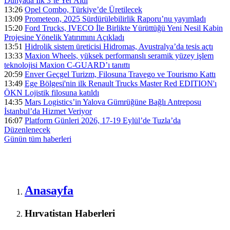
Dünyada İlk 3’te Yer Aldı
13:26
Opel Combo, Türkiye’de Üretilecek
13:09
Prometeon, 2025 Sürdürülebilirlik Raporu’nu yayımladı
15:20
Ford Trucks, IVECO İle Birlikte Yürüttüğü Yeni Nesil Kabin
Projesine Yönelik Yatırımını Açıkladı
13:51
Hidrolik sistem üreticisi Hidromas, Avustralya’da tesis açtı
13:33
Maxion Wheels, yüksek performanslı seramik yüzey işlem
teknolojisi Maxion C-GUARD’ı tanıttı
20:59
Enver Geçgel Turizm, Filosuna Travego ve Tourismo Kattı
13:49
Ege Bölgesi'nin ilk Renault Trucks Master Red EDITION'ı
ÖKN Lojistik filosuna katıldı
14:35
Mars Logistics’in Yalova Gümrüğüne Bağlı Antreposu
İstanbul’da Hizmet Veriyor
16:07
Platform Günleri 2026, 17-19 Eylül’de Tuzla’da
Düzenlenecek
Günün tüm
haberleri
Anasayfa
Hırvatistan Haberleri