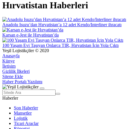
Hırvatistan Haberleri
Anadolu Isuzu’dan Hırvatistan’a 12 adet Kendo/Interliner ihracatı
Karsan e-Jest ile Hırvatistan’da
100 Yaşam Evi Taşıyan Onlarca TIR, Hırvatistan İçin Yola Çıktı
Yeşil Lojistikçiler © 2020
Anasayfa
Künye
İletişim
Gizlilik İlkeleri
Sitene Ekle
Haber Portalı Yazılımı
Haberler
Son Haberler
Manşetler
Lojistik
Ticari Araçlar
Röportaj