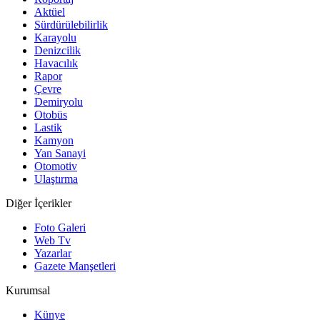
Aktüel
Sürdürülebilirlik
Karayolu
Denizcilik
Havacılık
Rapor
Çevre
Demiryolu
Otobüs
Lastik
Kamyon
Yan Sanayi
Otomotiv
Ulaştırma
Diğer İçerikler
Foto Galeri
Web Tv
Yazarlar
Gazete Manşetleri
Kurumsal
Künye