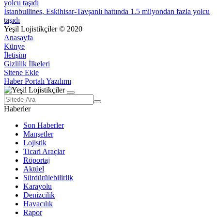
İstanbullines, Eskihisar-Tavşanlı hattında 1.5 milyondan fazla yolcu
taşıdı
Yeşil Lojistikçiler © 2020
Anasayfa
Künye
İletişim
Gizlilik İlkeleri
Sitene Ekle
Haber Portalı Yazılımı
Haberler
Son Haberler
Manşetler
Lojistik
Ticari Araçlar
Röportaj
Aktüel
Sürdürülebilirlik
Karayolu
Denizcilik
Havacılık
Rapor