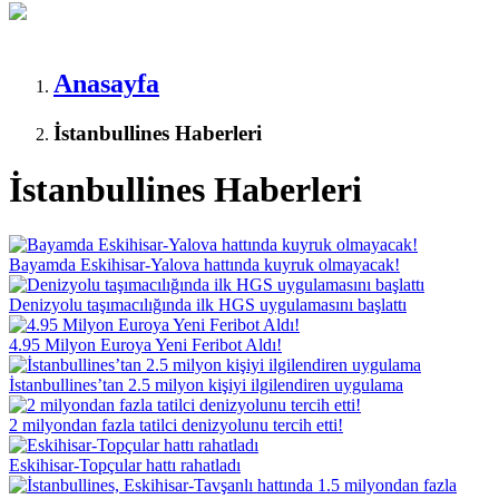
Anasayfa
İstanbullines Haberleri
İstanbullines Haberleri
Bayamda Eskihisar-Yalova hattında kuyruk olmayacak!
Denizyolu taşımacılığında ilk HGS uygulamasını başlattı
4.95 Milyon Euroya Yeni Feribot Aldı!
İstanbullines’tan 2.5 milyon kişiyi ilgilendiren uygulama
2 milyondan fazla tatilci denizyolunu tercih etti!
Eskihisar-Topçular hattı rahatladı