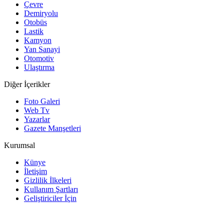
Çevre
Demiryolu
Otobüs
Lastik
Kamyon
Yan Sanayi
Otomotiv
Ulaştırma
Diğer İçerikler
Foto Galeri
Web Tv
Yazarlar
Gazete Manşetleri
Kurumsal
Künye
İletişim
Gizlilik İlkeleri
Kullanım Şartları
Geliştiriciler İçin