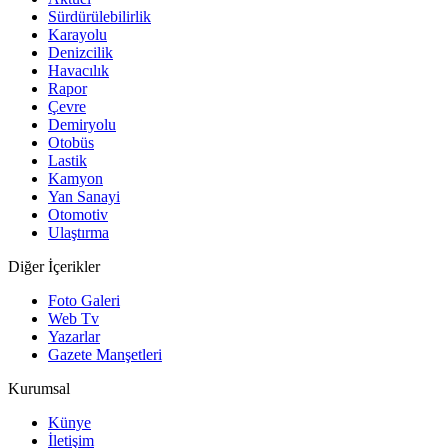
Sürdürülebilirlik
Karayolu
Denizcilik
Havacılık
Rapor
Çevre
Demiryolu
Otobüs
Lastik
Kamyon
Yan Sanayi
Otomotiv
Ulaştırma
Diğer İçerikler
Foto Galeri
Web Tv
Yazarlar
Gazete Manşetleri
Kurumsal
Künye
İletişim