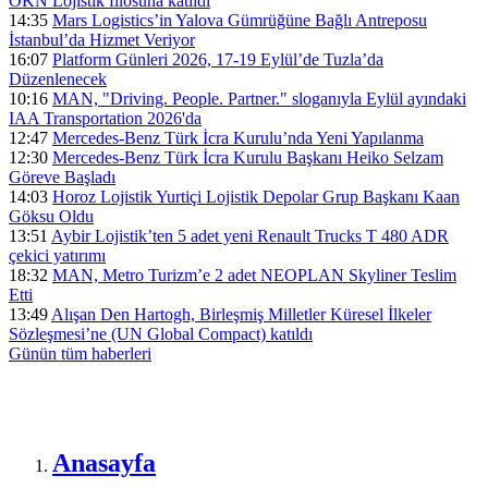
ÖKN Lojistik filosuna katıldı
14:35
Mars Logistics’in Yalova Gümrüğüne Bağlı Antreposu
İstanbul’da Hizmet Veriyor
16:07
Platform Günleri 2026, 17-19 Eylül’de Tuzla’da
Düzenlenecek
10:16
MAN, "Driving. People. Partner." sloganıyla Eylül ayındaki
IAA Transportation 2026'da
12:47
Mercedes-Benz Türk İcra Kurulu’nda Yeni Yapılanma
12:30
Mercedes-Benz Türk İcra Kurulu Başkanı Heiko Selzam
Göreve Başladı
14:03
Horoz Lojistik Yurtiçi Lojistik Depolar Grup Başkanı Kaan
Göksu Oldu
13:51
Aybir Lojistik’ten 5 adet yeni Renault Trucks T 480 ADR
çekici yatırımı
18:32
MAN, Metro Turizm’e 2 adet NEOPLAN Skyliner Teslim
Etti
13:49
Alışan Den Hartogh, Birleşmiş Milletler Küresel İlkeler
Sözleşmesi’ne (UN Global Compact) katıldı
Günün tüm
haberleri
Anasayfa