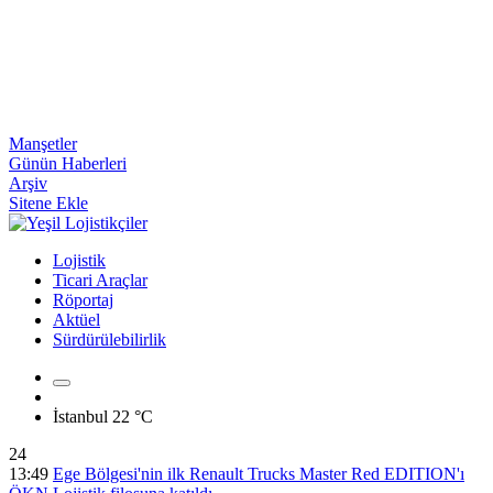
Manşetler
Günün Haberleri
Arşiv
Sitene Ekle
Lojistik
Ticari Araçlar
Röportaj
Aktüel
Sürdürülebilirlik
İstanbul
22 °C
24
13:49
Ege Bölgesi'nin ilk Renault Trucks Master Red EDITION'ı