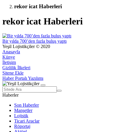
rekor icat Haberleri
rekor icat Haberleri
Bir yılda 700’den fazla buluş yaptı
Yeşil Lojistikçiler © 2020
Anasayfa
Künye
İletişim
Gizlilik İlkeleri
Sitene Ekle
Haber Portalı Yazılımı
Haberler
Son Haberler
Manşetler
Lojistik
Ticari Araçlar
Röportaj
Aktüel