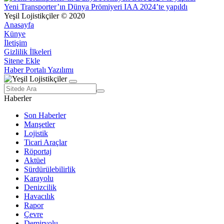
Yeni Transporter’ın Dünya Prömiyeri IAA 2024’te yapıldı
Yeşil Lojistikçiler © 2020
Anasayfa
Künye
İletişim
Gizlilik İlkeleri
Sitene Ekle
Haber Portalı Yazılımı
Haberler
Son Haberler
Manşetler
Lojistik
Ticari Araçlar
Röportaj
Aktüel
Sürdürülebilirlik
Karayolu
Denizcilik
Havacılık
Rapor
Çevre
Demiryolu