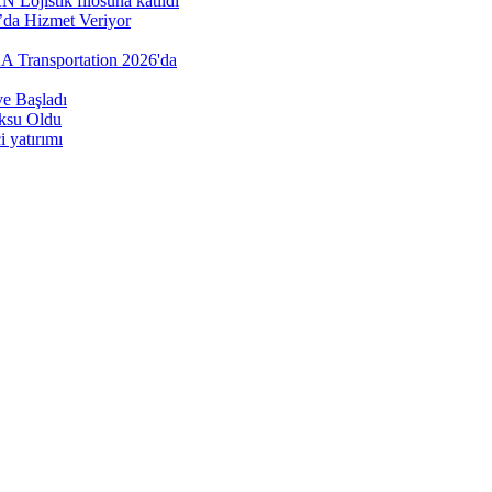
Lojistik filosuna katıldı
’da Hizmet Veriyor
AA Transportation 2026'da
e Başladı
öksu Oldu
 yatırımı