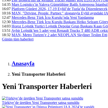
13:49
Ege Bölgesi'nin ilk Renault Trucks Master Red EDITION'ı ÖKN 
14:35
Mars Logistics’in Yalova Gümrüğüne Bağlı Antreposu İstanbul
16:07
Platform Günleri 2026, 17-19 Eylül’de Tuzla’da Düzenlenecek
10:16
MAN, "Driving. People. Partner." sloganıyla Eylül ayındaki I
12:47
Mercedes-Benz Türk İcra Kurulu’nda Yeni Yapılanma
12:30
Mercedes-Benz Türk İcra Kurulu Başkanı Heiko Selzam Görev
14:03
Horoz Lojistik Yurtiçi Lojistik Depolar Grup Başkanı Kaan G
13:51
Aybir Lojistik’ten 5 adet yeni Renault Trucks T 480 ADR çekici
18:32
MAN, Metro Turizm’e 2 adet NEOPLAN Skyliner Teslim Etti
Günün tüm
haberleri
Anasayfa
Yeni Transporter Haberleri
Yeni Transporter Haberleri
Türkiye’de üretilen Yeni Transporter satışa sunuldu