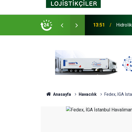
Yürüttüğü Yeni Nesil Kabin Projesine Yönelik
24
13:51
Hidroli
Anasayfa
Havacılık
Fedex, İGA İst