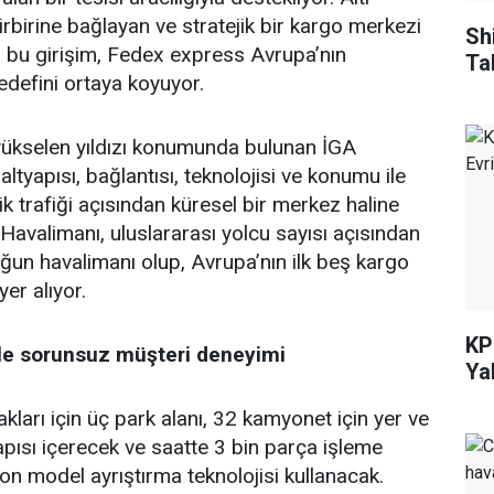
birbirine bağlayan ve stratejik bir kargo merkezi
Sh
 bu girişim, Fedex express Avrupa’nın
Ta
defini ortaya koyuyor.
yükselen yıldızı konumunda bulunan İGA
altyapısı, bağlantısı, teknolojisi ve konumu ile
tik trafiği açısından küresel bir merkez haline
 Havalimanı, uluslararası yolcu sayısı açısından
oğun havalimanı olup, Avrupa’nın ilk beş kargo
er alıyor.
KP
yle sorunsuz müşteri deneyimi
Ya
kları için üç park alanı, 32 kamyonet için yer ve
kapısı içerecek ve saatte 3 bin parça işleme
on model ayrıştırma teknolojisi kullanacak.