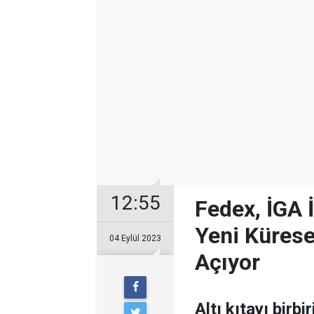
12:55
Fedex, İGA 
Yeni Kürese
04 Eylül 2023
Açıyor
Altı kıtayı birb