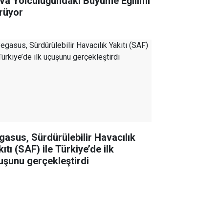
va Yolculuğundaki Büyüme Eğilimi
rüyor
gasus, Sürdürülebilir Havacılık
ıtı (SAF) ile Türkiye’de ilk
uşunu gerçekleştirdi