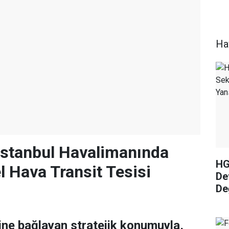
Ha
İstanbul Havalimanında
HG
l Hava Transit Tesisi
De
De
irine bağlayan stratejik konumuyla,