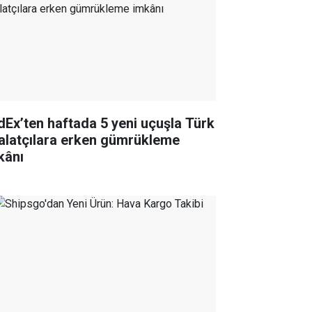
dEx’ten haftada 5 yeni uçuşla Türk
halatçılara erken gümrükleme
kânı