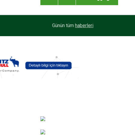
Maxion Wheels, yüksek performanslı seramik yü
13:33
Günün tüm
haberleri
C-GUARD’ı tanıttı