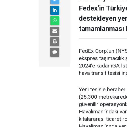
Fedex’in Türkiy
destekleyen yen
tamamlanması b
FedEx Corp.’un (NYS
ekspres taşımacılık
2024’e kadar iGA İst
hava transit tesisi i
Yeni tesisle berabe
(25.300 metrekareden
güvenilir operasyonl
Havalimanı’ndaki var
kıtalararası ticaret r
Havalimanı’nnda yer al