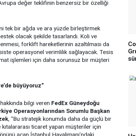
vrupa değer teklifinin benzersiz bir özelliği
ni tek bir ağda ve ara yüzde birleştirmek
estek olacak şekilde tasarlandı. Koli ve
Co
lenmesi, forklift hareketlerinin azaltılması da
Gr
siste operasyonel verimlilik sağlayacak. Tesis
sür
imat işlemleri için daha sorunsuz bir müşteri
ye’de büyüyoruz”
ı hakkında bilgi veren
FedEx Güneydoğu
Türkiye Operasyonlarından Sorumlu Başkan
zek
, “Bu stratejik konumda daha da güçlü bir
kıtalararası ticaret yapan müşteriler için
 önünü açan İstanbul Havalimanı’ndaki