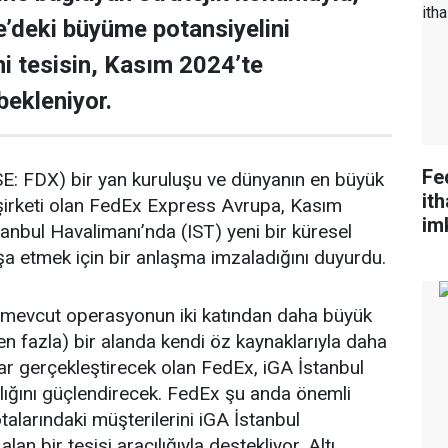
e’deki büyüme potansiyelini
i tesisin, Kasım 2024’te
ekleniyor.
Fe
E: FDX) bir yan kuruluşu ve dünyanın en büyük
it
 şirketi olan FedEx Express Avrupa, Kasım
im
anbul Havalimanı’nda (IST) yeni bir küresel
nşa etmek için bir anlaşma imzaladığını duyurdu.
r mevcut operasyonun iki katından daha büyük
 fazla) bir alanda kendi öz kaynaklarıyla daha
ar gerçekleştirecek olan FedEx, iGA İstanbul
lığını güçlendirecek. FedEx şu anda önemli
otalarındaki müşterilerini iGA İstanbul
an bir tesisi aracılığıyla destekliyor. Altı