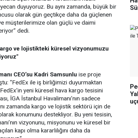
Ha
yecan duyuyoruz. Bu aynı zamanda, büyük bir
Sü
uncusu olarak gün geçtikçe daha da güçlenen
 ve müşterilerimize olan güçlü ve daimi
eriyor” dedi.
argo ve lojistikteki küresel vizyonumuzu
iyoruz"
imanı CEO’su Kadri Samsunlu
ise proje
tu: “FedEx ile iş birliğimizi duyurmaktan
Pe
FedEx’in yeni küresel hava kargo tesisini
Yak
ası, İGA İstanbul Havalimanı’nın sadece
uç
aynı zamanda kargo ve lojistik sektörü için de
olarak konumunu destekliyor. Bu yeni tesisin,
anı’nın vizyonunu, misyonunu ve küresel bir
ılan kapı olma kararlılığını daha da