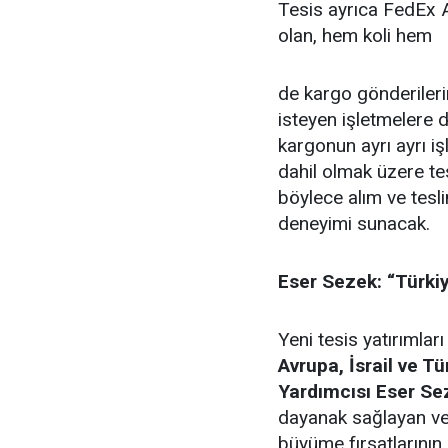
Tesis ayrıca FedEx A
olan, hem koli hem
de kargo gönderileri
isteyen işletmelere d
kargonun ayrı ayrı iş
dahil olmak üzere te
böylece alım ve tesl
deneyimi sunacak.
Eser Sezek: “Türki
Yeni tesis yatırımlar
Avrupa, İsrail ve 
Yardımcısı Eser Se
dayanak sağlayan ve 
büyüme fırsatlarının