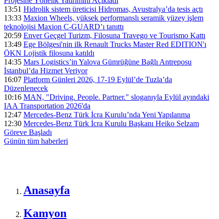
Projesine Yönelik Yatırımını Açıkladı
13:51
Hidrolik sistem üreticisi Hidromas, Avustralya’da tesis açtı
13:33
Maxion Wheels, yüksek performanslı seramik yüzey işlem
teknolojisi Maxion C-GUARD’ı tanıttı
20:59
Enver Geçgel Turizm, Filosuna Travego ve Tourismo Kattı
13:49
Ege Bölgesi'nin ilk Renault Trucks Master Red EDITION'ı
ÖKN Lojistik filosuna katıldı
14:35
Mars Logistics’in Yalova Gümrüğüne Bağlı Antreposu
İstanbul’da Hizmet Veriyor
16:07
Platform Günleri 2026, 17-19 Eylül’de Tuzla’da
Düzenlenecek
10:16
MAN, "Driving. People. Partner." sloganıyla Eylül ayındaki
IAA Transportation 2026'da
12:47
Mercedes-Benz Türk İcra Kurulu’nda Yeni Yapılanma
12:30
Mercedes-Benz Türk İcra Kurulu Başkanı Heiko Selzam
Göreve Başladı
Günün tüm
haberleri
Anasayfa
Kamyon