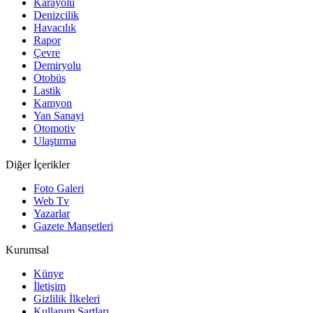
Karayolu
Denizcilik
Havacılık
Rapor
Çevre
Demiryolu
Otobüs
Lastik
Kamyon
Yan Sanayi
Otomotiv
Ulaştırma
Diğer İçerikler
Foto Galeri
Web Tv
Yazarlar
Gazete Manşetleri
Kurumsal
Künye
İletişim
Gizlilik İlkeleri
Kullanım Şartları