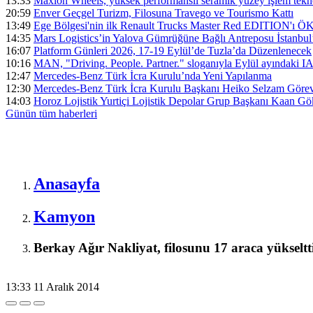
13:33
Maxion Wheels, yüksek performanslı seramik yüzey işlem tek
20:59
Enver Geçgel Turizm, Filosuna Travego ve Tourismo Kattı
13:49
Ege Bölgesi'nin ilk Renault Trucks Master Red EDITION'ı ÖKN 
14:35
Mars Logistics’in Yalova Gümrüğüne Bağlı Antreposu İstanbul
16:07
Platform Günleri 2026, 17-19 Eylül’de Tuzla’da Düzenlenecek
10:16
MAN, "Driving. People. Partner." sloganıyla Eylül ayındaki I
12:47
Mercedes-Benz Türk İcra Kurulu’nda Yeni Yapılanma
12:30
Mercedes-Benz Türk İcra Kurulu Başkanı Heiko Selzam Görev
14:03
Horoz Lojistik Yurtiçi Lojistik Depolar Grup Başkanı Kaan G
Günün tüm
haberleri
Anasayfa
Kamyon
Berkay Ağır Nakliyat, filosunu 17 araca yükseltt
13:33
11 Aralık 2014