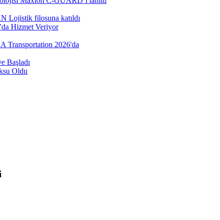
nolojisi Maxion C-GUARD’ı tanıttı
Lojistik filosuna katıldı
’da Hizmet Veriyor
AA Transportation 2026'da
e Başladı
öksu Oldu
i