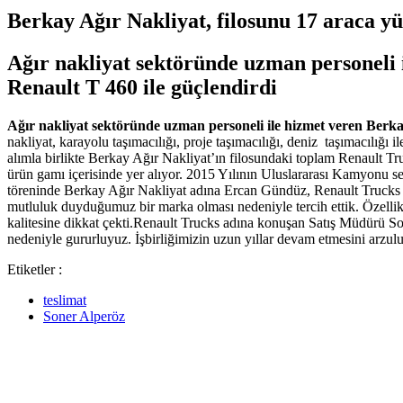
Berkay Ağır Nakliyat, filosunu 17 araca yü
Ağır nakliyat sektöründe uzman personeli i
Renault T 460 ile güçlendirdi
Ağır nakliyat sektöründe uzman personeli ile hizmet veren Berkay
nakliyat, karayolu taşımacılığı, proje taşımacılığı, deniz taşımacılığı 
alımla birlikte Berkay Ağır Nakliyat’ın filosundaki toplam Renault Truc
ürün gamı içerisinde yer alıyor. 2015 Yılının Uluslararası Kamyonu seç
töreninde Berkay Ağır Nakliyat adına Ercan Gündüz, Renault Trucks ad
mutluluk duyduğumuz bir marka olması nedeniyle tercih ettik. Özellikl
kalitesine dikkat çekti.Renault Trucks adına konuşan Satış Müdürü So
nedeniyle gururluyuz. İşbirliğimizin uzun yıllar devam etmesini arzul
Etiketler :
teslimat
Soner Alperöz