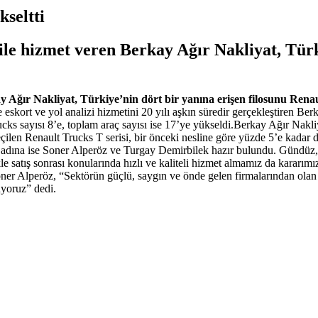
kseltti
le hizmet veren Berkay Ağır Nakliyat, Türki
 Ağır Nakliyat, Türkiye’nin dört bir yanına erişen filosunu Renaul
ile eskort ve yol analizi hizmetini 20 yılı aşkın süredir gerçekleştiren B
ks sayısı 8’e, toplam araç sayısı ise 17’ye yükseldi.Berkay Ağır Nakliya
ilen Renault Trucks T serisi, bir önceki nesline göre yüzde 5’e kadar da
ına ise Soner Alperöz ve Turgay Demirbilek hazır bulundu. Gündüz, “Re
e satış sonrası konularında hızlı ve kaliteli hizmet almamız da kararımı
ner Alperöz, “Sektörün güçlü, saygın ve önde gelen firmalarından olan
uyoruz” dedi.