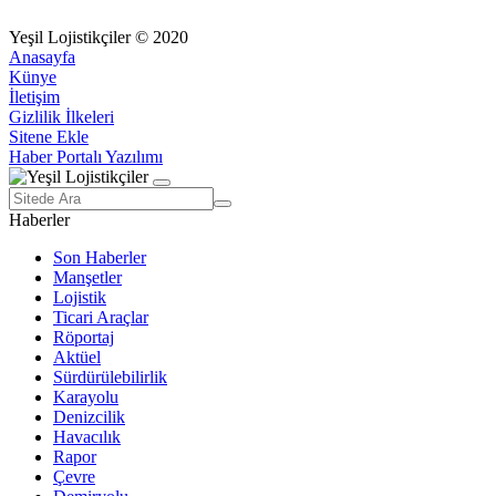
Yeşil Lojistikçiler © 2020
Anasayfa
Künye
İletişim
Gizlilik İlkeleri
Sitene Ekle
Haber Portalı Yazılımı
Haberler
Son Haberler
Manşetler
Lojistik
Ticari Araçlar
Röportaj
Aktüel
Sürdürülebilirlik
Karayolu
Denizcilik
Havacılık
Rapor
Çevre