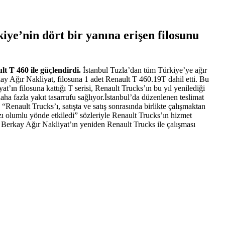
ye’nin dört bir yanına erişen filosunu
t T 460 ile güçlendirdi.
İstanbul Tuzla’dan tüm Türkiye’ye ağır
erkay Ağır Nakliyat, filosuna 1 adet Renault T 460.19T dahil etti. Bu
t’ın filosuna kattığı T serisi, Renault Trucks’ın bu yıl yenilediği
ha fazla yakıt tasarrufu sağlıyor.İstanbul’da düzenlenen teslimat
nault Trucks’ı, satışta ve satış sonrasında birlikte çalışmaktan
zı olumlu yönde etkiledi” sözleriyle Renault Trucks’ın hizmet
 Berkay Ağır Nakliyat’ın yeniden Renault Trucks ile çalışması