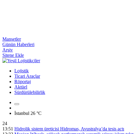
Manşetler
Günün Haberleri
Arşiv
Sitene Ekle
Lojistik
Ticari Araçlar
Röportaj
Aktüel
Sürdürülebilirlik
İstanbul
26 °C
24
13:51
Hidrolik sistem üreticisi Hidromas, Avustralya’da tesis açtı