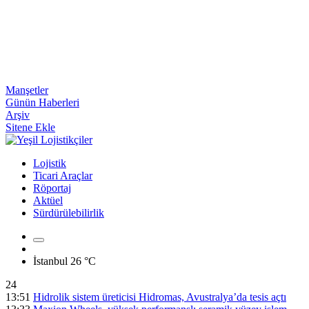
Manşetler
Günün Haberleri
Arşiv
Sitene Ekle
Lojistik
Ticari Araçlar
Röportaj
Aktüel
Sürdürülebilirlik
İstanbul
26 °C
24
13:51
Hidrolik sistem üreticisi Hidromas, Avustralya’da tesis açtı