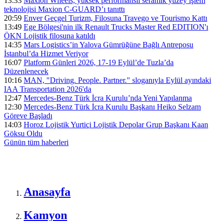
13:33
Maxion Wheels, yüksek performanslı seramik yüzey işlem
teknolojisi Maxion C-GUARD’ı tanıttı
20:59
Enver Geçgel Turizm, Filosuna Travego ve Tourismo Kattı
13:49
Ege Bölgesi'nin ilk Renault Trucks Master Red EDITION'ı
ÖKN Lojistik filosuna katıldı
14:35
Mars Logistics’in Yalova Gümrüğüne Bağlı Antreposu
İstanbul’da Hizmet Veriyor
16:07
Platform Günleri 2026, 17-19 Eylül’de Tuzla’da
Düzenlenecek
10:16
MAN, "Driving. People. Partner." sloganıyla Eylül ayındaki
IAA Transportation 2026'da
12:47
Mercedes-Benz Türk İcra Kurulu’nda Yeni Yapılanma
12:30
Mercedes-Benz Türk İcra Kurulu Başkanı Heiko Selzam
Göreve Başladı
14:03
Horoz Lojistik Yurtiçi Lojistik Depolar Grup Başkanı Kaan
Göksu Oldu
Günün tüm
haberleri
Anasayfa
Kamyon