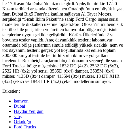
ile 17 Kasım’da Dubai’de hizmete girdi.Açılış ile birlikte 17-20
Kasım tarihleri arasında düzenlenen Ortadoğu’nun en büyük inşaat
fuarı Dubai Big5 Fuarı’na katılım sağlayan Al Tayer Motors,
sergilediği “Sıcak İklim Paketi”ne sahip Ford Cargo inşaat serisi
modelleri ile dikkatleri üzerine topladı.Ford Otosan’ın mühendislik
tecrübesi ile geliştirilen ve üretilen kamyonlar bölge müşterisinin
taleplerine uygun şekilde geliştirildi. Körfez Ülkeleri’nde 2 yıl
boyunca testler yapıldı. Araç dayanıklılık testleri; laboratuvar
ortamında bölge şartlarının simule edildiği yüksek sıcaklık, nem ve
toz dayanımı testleri; gerçek yol koşullarında kat edilen toplam
300.000 km yol testi ile her türlü zorlu iklim ve yol şartları
incelendi. Rekabetçi araçlarını birçok donanım seçeneği ile sunan
Ford Trucks, bölge müşterisine 1832 DC (4x2), 2532 DC (6x2),
2532 HR (6x2) yol serisi, 3535D (6x4) damper, 3535M (6x4)
mikser, 4135D (8x4) damper, 4135M (8x4) mikser, 1843T XHR
(4x2) çekici ve 1843T LR (4x2) çekici modellerini sunuyor.
Etiketler :
kamyon
Dubai
Haydar Yenigün
satış
Ortadoğu
Ford Trucks