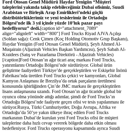
Ford Otosan Genel Müdürü Haydar Yenigün “Müşteri
taleplerini yakında takip edebileceğimiz Dubai ofisimiz, Suudi
Arabistan ve Birleşik Arap Emirlikleri’ndeki güçlü
distribütörlüklerimiz ve yeni tesislerimiz ile Ortadoğu
Bölgesi’nde ilk 3 yıl içinde yüzde 10’luk pazar payı
hedefliyoruz” dedi.
[caption id="attachment_7089"
align="alignleft" width="800"] Ford Trucks Riyad AJVA Açılışı
(Soldan sağa): Cenk Çimen (Koç Holding Otomotiv Grup Başkanı),
Haydar Yenigün (Ford Otosan Genel Müdürü), Şeyh Ahmed Al-
Muqairain (Aljazirah Vehicles Başkan Yardımcısı), Şeyh Sabah Al-
Kraidees (Satış ve Pazarlama Direktörü - Aljazirah Vehicles)
[/caption]Ford Otosan’ın ağır ticari araç markası Ford Trucks,
yatırımlarını Ortadoğu Bölgesi’nde sürdürüyor. Global ürün
geliştirme faaliyetleri Türkiye’de gerçekleştirilen ve Eskişehir İnönü
Fabrikası’nda üretilen Ford Trucks çekici ve kamyonları, Global
Kamyon Anlaşması ile Brezilya’da ortak parçaların üretilmesi
konusunda işbirliğinden Çin’de JMC markası ile gerçekleştirilen
lisans anlaşmasına uzandı. Ford Otosan’ın ağır ticaride global bir
oyuncu olma yönünde attığı adımlar, şimdi de Ford Trucks’ın
Ortadoğu Bölgesi’nde faaliyete geçen ofisi ve tesis yapılanması ile
sürüyor.Rusya, Türki Cumhuriyetler, Doğu Avrupa, Afrika ve
Ortadoğu’da 50’ye yakın ülkeye ihraç edilen Ford Trucks
markasının Dubai’de kurulan yeni Ford Trucks ofisi ile müşteri
taleplerine daha hızlı cevap vererek bölgede daha etkin olması
hedefleniyor. Ford Trucks operasyonu kapsamında ayrıca Suudi