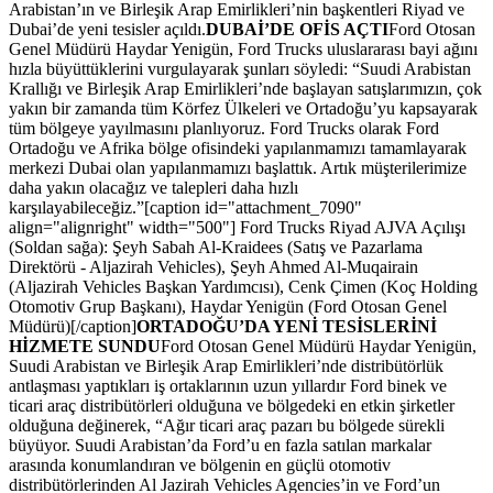
Arabistan’ın ve Birleşik Arap Emirlikleri’nin başkentleri Riyad ve
Dubai’de yeni tesisler açıldı.
DUBAİ’DE OFİS AÇTI
Ford Otosan
Genel Müdürü Haydar Yenigün, Ford Trucks uluslararası bayi ağını
hızla büyüttüklerini vurgulayarak şunları söyledi: “Suudi Arabistan
Krallığı ve Birleşik Arap Emirlikleri’nde başlayan satışlarımızın, çok
yakın bir zamanda tüm Körfez Ülkeleri ve Ortadoğu’yu kapsayarak
tüm bölgeye yayılmasını planlıyoruz. Ford Trucks olarak Ford
Ortadoğu ve Afrika bölge ofisindeki yapılanmamızı tamamlayarak
merkezi Dubai olan yapılanmamızı başlattık. Artık müşterilerimize
daha yakın olacağız ve talepleri daha hızlı
karşılayabileceğiz.”[caption id="attachment_7090"
align="alignright" width="500"] Ford Trucks Riyad AJVA Açılışı
(Soldan sağa): Şeyh Sabah Al-Kraidees (Satış ve Pazarlama
Direktörü - Aljazirah Vehicles), Şeyh Ahmed Al-Muqairain
(Aljazirah Vehicles Başkan Yardımcısı), Cenk Çimen (Koç Holding
Otomotiv Grup Başkanı), Haydar Yenigün (Ford Otosan Genel
Müdürü)[/caption]
ORTADOĞU’DA YENİ TESİSLERİNİ
HİZMETE SUNDU
Ford Otosan Genel Müdürü Haydar Yenigün,
Suudi Arabistan ve Birleşik Arap Emirlikleri’nde distribütörlük
antlaşması yaptıkları iş ortaklarının uzun yıllardır Ford binek ve
ticari araç distribütörleri olduğuna ve bölgedeki en etkin şirketler
olduğuna değinerek, “Ağır ticari araç pazarı bu bölgede sürekli
büyüyor. Suudi Arabistan’da Ford’u en fazla satılan markalar
arasında konumlandıran ve bölgenin en güçlü otomotiv
distribütörlerinden Al Jazirah Vehicles Agencies’in ve Ford’un