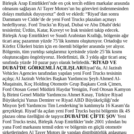
Birleşik Arap Emirlikleri’nde en çok tercih edilen markalar arasında
olmasını sağlayan Al Tayer Motors’un bu görevleri üstlenmesinden
dolayı mutluluk duyuyoruz” dedi ve ekledi: “Riyad’dan sonra
Dammam ve Cidde’de de yeni Ford Trucks plazaları açmayı
hedefliyoruz. Ford Trucks’ın Riyad, Dubai ve Abu Dhabi’deki
tesislerini; Ürdün, Katar, Kuveyt ve Irak tesisleri takip edecek.
Birleşik Arap Emirlikleri ve Suudi Arabistan Krallığı, bölgenin ağır
ticari araç pazarının yüzde 75’lik kısmını oluşturuyor. Ortadoğu ve
Körfez Ülkeleri bizim için en önemli bölgeler arasında yer alıyor.
Bölgenin, tüm yurtdışı satışlarımız içerisinde yüzde 25’lik kısmı
oluşturacağını öngörüyoruz. Hedefimizi, ilk 3 yılda ağır ticari araç
sınıfında yüzde 10 pazar payı olarak belirledik.”
RİYAD VE
DUBAİ’DE GÖRKEMLİ AÇILIŞLAR
Riyad’da, Al Jazirah
Vehicles Agencies tarafından yapılan yeni Ford Trucks tesisinin
açılışı; Al Jazirah Vehicles Başkan Yardımcısı Şeyh Ahmed Al-
Muqairain, Koç Holding Otomotiv Grup Başkanı Cenk Çimen,
Ford Otosan Genel Müdürü Haydar Yenigün, Ford Otosan Kamyon
İş Birimi Genel Müdür Yardımcısı Ahmet Kınay, Türkiye Riyad
Büyükelçisi Yunus Demirer ve Riyad ABD Büyükelçiliği’nde
Misyon Şefi Yardımcısı Tim Lenderking’in katılımıyla 16 Kasım’da
gerçekleşti. Riyad’da açılan yeni Ford Trucks bayisi bölgenin ilk 4S
plazası olma özelliğini de taşıyor.
DUBAİ’DE ÇİFTE ŞOV
Yeni
Ford Trucks tesisi, Birleşik Arap Emirlikler’inde 2001 yılından bu
yana Ford markasını temsil eden ve bölgenin en güçlü otomotiv
şirketlerinden Al Tayer Motors ile yapılan distribütörlük anlaşması