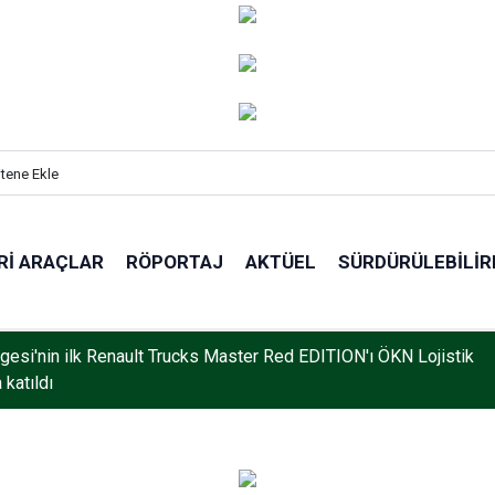
itene Ekle
RI ARAÇLAR
RÖPORTAJ
AKTÜEL
SÜRDÜRÜLEBILIR
gistics’in Yalova Gümrüğüne Bağlı Antreposu İstanbul’da Hizmet