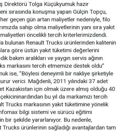
ış Direktörü Tolga Küçükyumuk hazır
reni sırasında konuşma yapan Gülçin Topçu,
her geçen gün artan maliyetler nedeniyle, filo
ımızda sahip olma maliyetlerinin yanı sıra yakıt
aliyetleri öncelikli tercih kriterlerimizdendi.
a bulunan Renault Trucks ürünlerinden kalitenin
lara göre üstün yakıt tüketimi değerlerini
ik bakım aralıkları ve yaygın servis ağının
cks markasını tercih etmemize destek oldu”
k ise, “Böylesi deneyimli bir nakliye şirketiyle
urur verici. Mağdenli, 2011 yılındaki 37 adet
det Kazakistan için olmak üzere almış olduğu 40
çekicininardından bu yıl da markamızı tercih
ult Trucks markasının yakıt tüketimine yönelik
 Infomax bilgi sistemi ve sürücü eğitimi
n bir şekilde yararlanıyor. Bu nedenle,
 Trucks ürünlerinin sağladığı avantajlardan tam