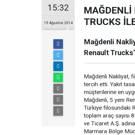
15:32
MAĞDENLİ 
TRUCKS İL
19 Ağustos 2014
Mağdenli Nakliy
Renault Trucks’ı
Mağdenli Nakliyat, f
tercih etti. Yakıt ta
müşterilerine en uyg
Mağdenli, 5 yeni Ren
Türkiye filosundaki R
toplam araç sayısı 8
ve Ticaret A.Ş. adın
Marmara Bölge Müdür