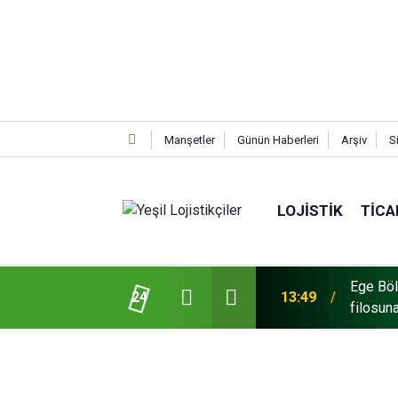
Manşetler
Günün Haberleri
Arşiv
S
LOJISTIK
TICA
cks Master Red EDITION'ı ÖKN Lojistik
Mars Lo
24
14:35
Veriyor