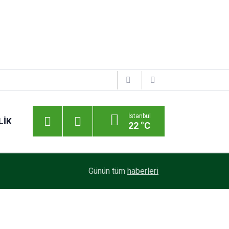
İstanbul
LIK
22 °C
16:07
Platform Günleri 2026, 17-19 Eylül’de Tuzla’da
Günün tüm
haberleri