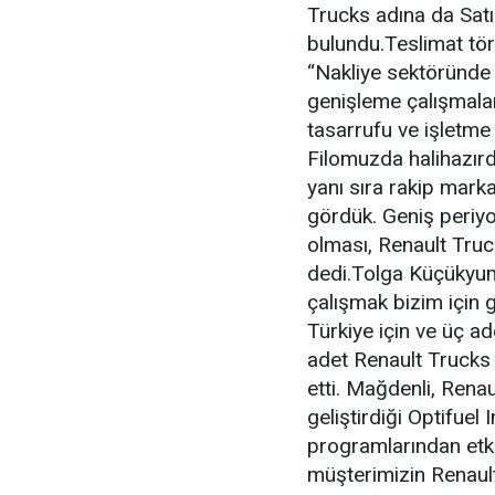
Trucks adına da Sat
bulundu.Teslimat tö
“Nakliye sektöründe 
genişleme çalışmalar
tasarrufu ve işletme m
Filomuzda halihazırd
yanı sıra rakip marka
gördük. Geniş periyod
olması, Renault Tru
dedi.Tolga Küçükyumu
çalışmak bizim için g
Türkiye için ve üç a
adet Renault Trucks 
etti. Mağdenli, Rena
geliştirdiği Optifuel
programlarından etki
müşterimizin Renault