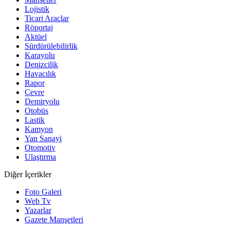
Lojistik
Ticari Araçlar
Röportaj
Aktüel
Sürdürülebilirlik
Karayolu
Denizcilik
Havacılık
Rapor
Çevre
Demiryolu
Otobüs
Lastik
Kamyon
Yan Sanayi
Otomotiv
Ulaştırma
Diğer İçerikler
Foto Galeri
Web Tv
Yazarlar
Gazete Manşetleri