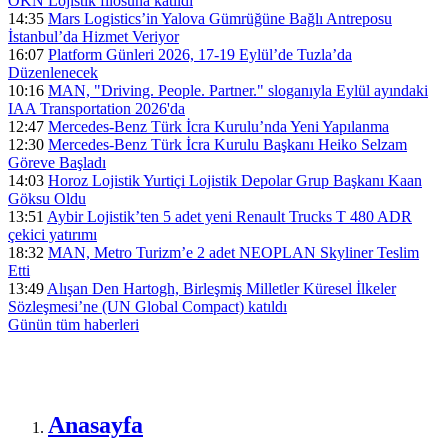
ÖKN Lojistik filosuna katıldı
14:35
Mars Logistics’in Yalova Gümrüğüne Bağlı Antreposu
İstanbul’da Hizmet Veriyor
16:07
Platform Günleri 2026, 17-19 Eylül’de Tuzla’da
Düzenlenecek
10:16
MAN, "Driving. People. Partner." sloganıyla Eylül ayındaki
IAA Transportation 2026'da
12:47
Mercedes-Benz Türk İcra Kurulu’nda Yeni Yapılanma
12:30
Mercedes-Benz Türk İcra Kurulu Başkanı Heiko Selzam
Göreve Başladı
14:03
Horoz Lojistik Yurtiçi Lojistik Depolar Grup Başkanı Kaan
Göksu Oldu
13:51
Aybir Lojistik’ten 5 adet yeni Renault Trucks T 480 ADR
çekici yatırımı
18:32
MAN, Metro Turizm’e 2 adet NEOPLAN Skyliner Teslim
Etti
13:49
Alışan Den Hartogh, Birleşmiş Milletler Küresel İlkeler
Sözleşmesi’ne (UN Global Compact) katıldı
Günün tüm
haberleri
Anasayfa