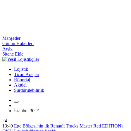
Manşetler
Günün Haberleri
Arşiv
Sitene Ekle
Lojistik
Ticari Araçlar
Röportaj
Aktüel
Sürdürülebilirlik
İstanbul
30 °C
24
13:49
Ege Bölgesi'nin ilk Renault Trucks Master Red EDITION'ı