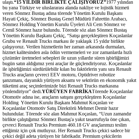
ulaştı.
“15 YILDIR BİRLİKTE ÇALIŞIYORUZ”
1977 yılından
bu yana Türkiye ve uluslararası alanda nakliye ve lojistik hizmeti
veren Sönmez Bustaş adına törende Yönetim Kurulu Başkanı
Hayati Çekiç, Sönmez Bustaş Genel Müdürü Fahrettin Arabacı,
Sönmez Holding Yönetim Kurulu Üyeleri Ali Cem Sönmez ve
Cemil Sönmez hazır bulundu. Törende söz alan Sönmez Bustaş
Yönetim Kurulu Başkanı Çekiç, “Satışı gerçekleştiren Koçaslanlar
Grubu ve Renault Trucks markası ile yaklaşık 15 yıldır birlikte
çalışıyoruz. Verilen hizmetlerin her zaman arkasında durmaları,
hizmet kalitesinden asla ödün vermemeleri ve zor zamanlarda hızlı
çözümler üretmeleri sebepleri ile uzun yıllardır süren işbirliğimizi
bugün satın aldığımız yeni araçlar ile güçlendiriyoruz. Koçaslanlar
ile işbirliğimizi sürdürülebilir kılan bu faktörlerin yanı sıra Renault
Trucks araçların çevreci EEV motoru, Optidriver robotize
şanzımanı, dayanıklı yürüyen aksamı ve sektörün en ekonomik yakıt
tüketimi araç seçimlerimizde bizi Renault Trucks markasına
yönlendiriyor” dedi.
YÜRÜYEN FABRİKA
Törende Koçaslanlar
Otomotiv adına ise, araçların satışını gerçekleştiren Koçaslanlar
Holding Yönetim Kurulu Başkanı Mahmut Koçaslan ve
Koçaslanlar Otomotiv Satış Direktörü Mehmet Demir hazır
bulundular. Törende söz alan Mahmut Koçaslan, “Uzun zamandır
birlikte çalıştığımız Sönmez Bustaş'a yakıt tasarrufuyla öne çıkan,
çevreci Renault Trucks Premium 460.18 GV araçlarımızı teslim
ettiğimiz için çok mutluyuz. Her Renault Trucks çekici sadece bir
çekici değil adeta yürüyen bir fabrikadır. Premium çekicilerin