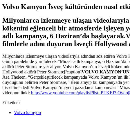
Volvo Kamyon İsveç kültüründen nasıl etk
Milyonlarca izlenmeye ulaşan videolarıyla
kökenini eğlenceli bir atmosferde işleyen 
adlı kampanya, 6 Haziran’da başlayacak.V
filmlerle adını duyuran İsveçli Hollywood
Milyonlarca izlenmeye ulaşan videolarıyla adından söz ettiren Volvo 
Günü paralelinde yürütülecek “Miras” adlı kampanya, 6 Haziran’da b
aktörü Peter Stormare yer alıyor. Volvo Kamyon’un İsveçli kökeninden 
Hollywood aktörü Peter Stormare[/caption]
VOLVO KAMYON’UN 
Åsa Theleen, “Gerçekleştirilecek kampanyada Volvo Kamyon’un ilk ke
duyduğunu belirten Peter Stormare, “Beni arayıp bu kampanyada yer al
hissettim” dedi.Volvo Kamyon’un yeni pazarlama kampanyası “Miras” 
videonun linki:
http://www.youtube.com/playlist?list=PLKFJ3tQvd
Etiketler :
Volvo kamyon