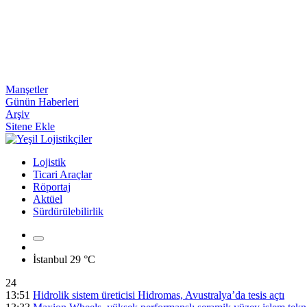
Manşetler
Günün Haberleri
Arşiv
Sitene Ekle
Lojistik
Ticari Araçlar
Röportaj
Aktüel
Sürdürülebilirlik
İstanbul
29 °C
24
13:51
Hidrolik sistem üreticisi Hidromas, Avustralya’da tesis açtı