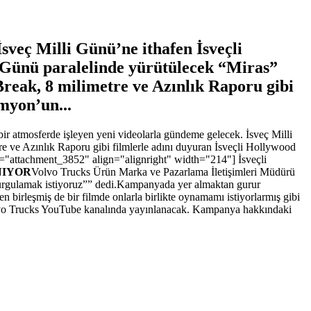
sveç Milli Günü’ne ithafen İsveçli
li Günü paralelinde yürütülecek “Miras”
reak, 8 milimetre ve Azınlık Raporu gibi
myon’un...
ir atmosferde işleyen yeni videolarla gündeme gelecek. İsveç Milli
 ve Azınlık Raporu gibi filmlerle adını duyuran İsveçli Hollywood
n id="attachment_3852" align="alignright" width="214"]
İsveçli
NIYOR
Volvo Trucks Ürün Marka ve Pazarlama İletişimleri Müdürü
vurgulamak istiyoruz”” dedi.Kampanyada yer almaktan gurur
irleşmiş de bir filmde onlarla birlikte oynamamı istiyorlarmış gibi
Volvo Trucks YouTube kanalında yayınlanacak. Kampanya hakkındaki