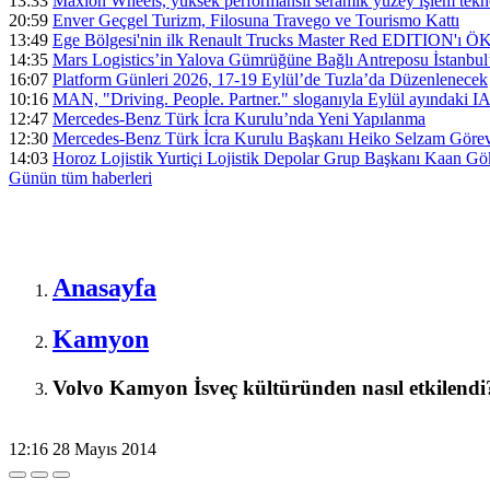
13:33
Maxion Wheels, yüksek performanslı seramik yüzey işlem tek
20:59
Enver Geçgel Turizm, Filosuna Travego ve Tourismo Kattı
13:49
Ege Bölgesi'nin ilk Renault Trucks Master Red EDITION'ı ÖKN 
14:35
Mars Logistics’in Yalova Gümrüğüne Bağlı Antreposu İstanbul
16:07
Platform Günleri 2026, 17-19 Eylül’de Tuzla’da Düzenlenecek
10:16
MAN, "Driving. People. Partner." sloganıyla Eylül ayındaki I
12:47
Mercedes-Benz Türk İcra Kurulu’nda Yeni Yapılanma
12:30
Mercedes-Benz Türk İcra Kurulu Başkanı Heiko Selzam Görev
14:03
Horoz Lojistik Yurtiçi Lojistik Depolar Grup Başkanı Kaan G
Günün tüm
haberleri
Anasayfa
Kamyon
Volvo Kamyon İsveç kültüründen nasıl etkilendi
12:16
28 Mayıs 2014