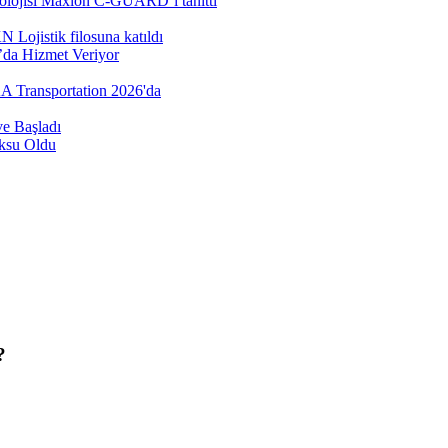
nolojisi Maxion C-GUARD’ı tanıttı
Lojistik filosuna katıldı
’da Hizmet Veriyor
AA Transportation 2026'da
e Başladı
öksu Oldu
?