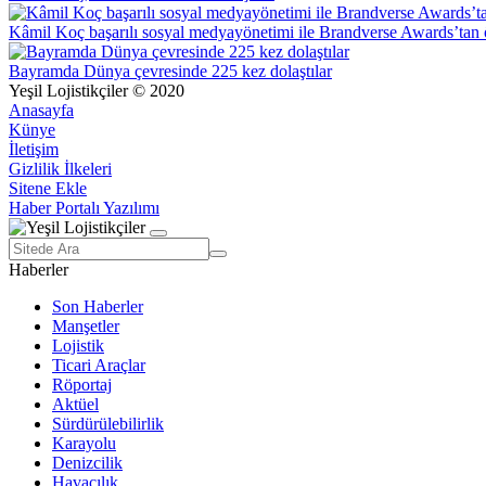
Kâmil Koç başarılı sosyal medyayönetimi ile Brandverse Awards’tan 
Bayramda Dünya çevresinde 225 kez dolaştılar
Yeşil Lojistikçiler © 2020
Anasayfa
Künye
İletişim
Gizlilik İlkeleri
Sitene Ekle
Haber Portalı Yazılımı
Haberler
Son Haberler
Manşetler
Lojistik
Ticari Araçlar
Röportaj
Aktüel
Sürdürülebilirlik
Karayolu
Denizcilik
Havacılık