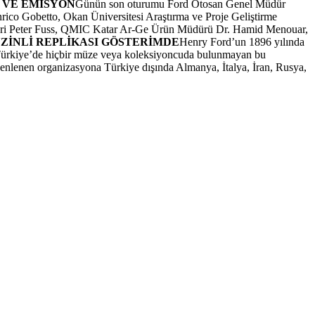
 VE EMİSYON
Günün son oturumu Ford Otosan Genel Müdür
ico Gobetto, Okan Üniversitesi Araştırma ve Proje Geliştirme
ideri Peter Fuss, QMIC Katar Ar-Ge Ürün Müdürü Dr. Hamid Menouar,
NZİNLİ REPLİKASI GÖSTERİMDE
Henry Ford’un 1896 yılında
 Türkiye’de hiçbir müze veya koleksiyoncuda bulunmayan bu
üzenlenen organizasyona Türkiye dışında Almanya, İtalya, İran, Rusya,