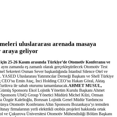
işmeleri uluslararası arenada masaya
 araya geliyor
ak için 25-26 Kasım arasında Türkiye’de Otomotiv Konferansı ve
aynı zamanda eş zamanlı olarak gerçekleştirilecek Otomotiv Test
l Sekreteri Osman Sever başkanlığında İstanbul Silence Otel ve
k. YASED Uluslararası Yatırımcılar Derneği Başkanı ve Shell Türkiye
g CEO’su Emin Ataç, İnci Holding CEO’su Hakan Göral, Aktaş
urilova ile sabah oturumu tamamlanacak.
AHMET MUSUL,
rans Gümüş Sponsoru Ekol Lojistik Yönetim Kurulu Başkanı Ahmet
nz Sponsoru UbiQ Group Yönetici Müdürü Michel Kilzi, Omsan
ı Özgür Kalelioğlu, Borusan Lojistik Genel Müdür Yardımcısı
Dünya Otomotiv Konferansı Altın Sponsoru Bozankaya’yı temsilen
nay firmalarının yerli elektrikli otobüs projeleri hakkında ortak
l ve Çukurova Üniversitesi Otomotiv Mühendisliği Bölüm Başkanı