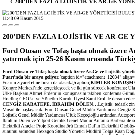
200’DEN FAZLA LOJİSTİK VE AR-GE YÖN
11:48
09 Kasım 2015
200’DEN FAZLA LOJİSTİK VE AR-GE
Ford Otosan ve Tofaş başta olmak üzere ​Ar
yatırmak için 25-26 Kasım arasında Türki
Ford Otosan ve Tofaş başta olmak üzere ​Ar-Ge ve Lojistik yönet
Fuarı’nda bir araya geliyor.
[caption id="attachment_12034" align="
Fuarını ziyaret etme fırsatı da olacak.[/caption]
KİMLER KONUŞMA
Kongre Merkezi’nde gerçekleşecek ve iki gün sürecek konferans; Ulaş
Ülke Başkanı Ahmet Erdem’in konuşmasını takiben konferans Gümü
Holding CEO’su ve Yönetim Kurulu Üyesi Sami Erol ile devam edecek
CENGİZ KABATEPE, İBRAHİM DÖLEN…
Lojistik, tedarik 
Musul ile başlayacak. Ford Otosan Genel Müdür Yardımcısı Cengiz 
Lojistik Genel Müdür Yardımcısı Ufuk Keçeçioğlu ardından Autoport
İbrahim Dölen ve Yılport Gemlik Genel Müdür Antonio Barbara ile s
Elektrikli Araçlar Proje Koordinatörü Emrah Dal’ın Elektrikli Otobüs-
sunumu ardından Hexagon Studio Yönetici Müdürü Tolga Kaan Doğan