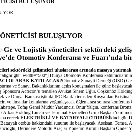
ETİCİSİ BULUŞUYOR
 YÖNETİCİSİ BULUŞUYOR
-Ge ve Lojistik yöneticileri sektördeki gel
ye’de Otomotiv Konferansı ve Fuarı’nda bir
icileri sektördeki gelişmeleri uluslararası arenada masaya yatırm
alignright" width="500"] Dünya Otomotiv Konferansı katılımcılarının 
CI OLARAK KATILACAK?
Otomotiv Sanayii Derneği (OSD) Gene
tırma ve Sanayi Bakanlıklarının açılış konuşmaları ile güne başlayaca
ş Sponsoru Actecon’u temsilen Avukat Sinem Uğur, Coşkunöz Holdin
 ve Dünya Bankası iştiraki IFC Bank’ı temsilen Rusya’dan Kristina T
zinciri ve limanlar konularına yoğunlaşacak öğlen arası sonrası konfe
Kabatepe, Tofaş Genel Müdür Yardımcısı Onur Yalçın, konferans Bro
 / Arkas Holding Liman ve Terminal Hizmetleri Grup Başkan Yardımcıs
ona erecek.
ELEKTRİKLİ VE BATARYALI OTOBÜS
İkinci gün 
Bataryalı otobüs hakkındaki sunumu ile başlayacak. Aselsan, Temsa, Altı
cıoğlu, Derindere Motorlu Araçlar Yönetim Kurulu Başkanı Önder Yo