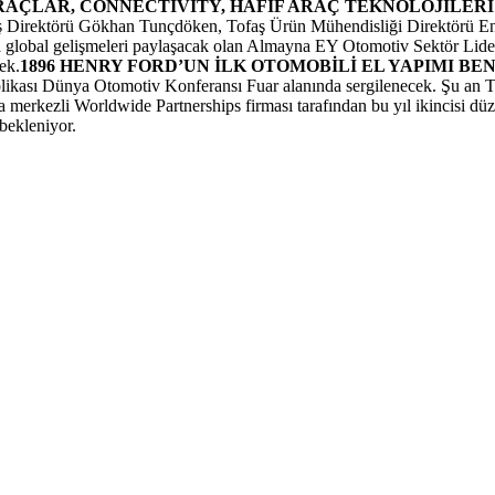
AÇLAR, CONNECTIVITY, HAFİF ARAÇ TEKNOLOJİLERİ
ş Direktörü Gökhan Tunçdöken, Tofaş Ürün Mühendisliği Direktörü Enr
da global gelişmeleri paylaşacak olan Almayna EY Otomotiv Sektör L
ek.
1896 HENRY FORD’UN İLK OTOMOBİLİ EL YAPIMI BE
plikası Dünya Otomotiv Konferansı Fuar alanında sergilenecek. Şu an
ra merkezli Worldwide Partnerships firması tarafından bu yıl ikincisi d
 bekleniyor.