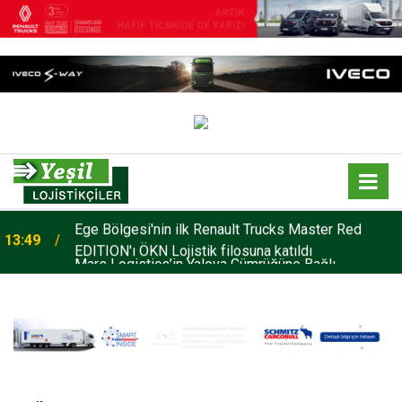
Ege Bölgesi'nin ilk Renault Trucks Master Red
13:49
EDITION'ı ÖKN Lojistik filosuna katıldı
Mars Logistics’in Yalova Gümrüğüne Bağlı
14:35
Antreposu İstanbul’da Hizmet Veriyor