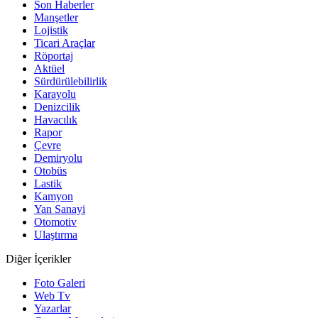
Son Haberler
Manşetler
Lojistik
Ticari Araçlar
Röportaj
Aktüel
Sürdürülebilirlik
Karayolu
Denizcilik
Havacılık
Rapor
Çevre
Demiryolu
Otobüs
Lastik
Kamyon
Yan Sanayi
Otomotiv
Ulaştırma
Diğer İçerikler
Foto Galeri
Web Tv
Yazarlar