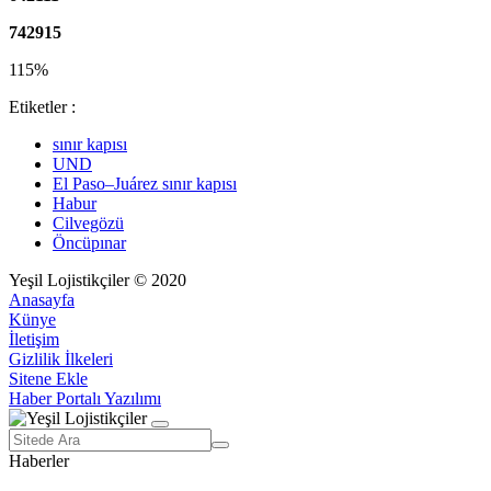
742915
115%
Etiketler :
sınır kapısı
UND
El Paso–Juárez sınır kapısı
Habur
Cilvegözü
Öncüpınar
Yeşil Lojistikçiler © 2020
Anasayfa
Künye
İletişim
Gizlilik İlkeleri
Sitene Ekle
Haber Portalı Yazılımı
Haberler