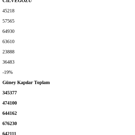
CİLVEGÖZÜ
45218
57565
64930
63610
23888
36483
-19%
Güney Kapılar Toplam
345377
474100
644162
676230
642111