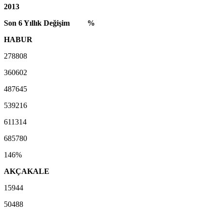
2013
Son 6 Yıllık Değişim %
HABUR
278808
360602
487645
539216
611314
685780
146%
AKÇAKALE
15944
50488