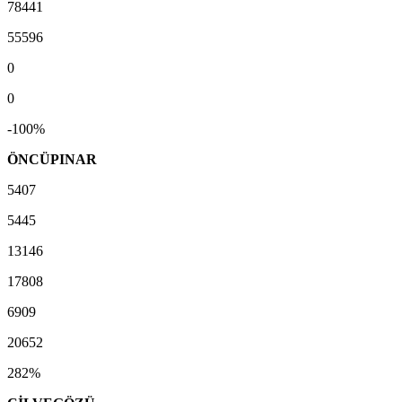
78441
55596
0
0
-100%
ÖNCÜPINAR
5407
5445
13146
17808
6909
20652
282%