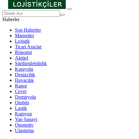
Haberler
Son Haberler
Manşetler
Lojistik
Ticari Araçlar
Röportaj
Aktüel
Sürdürülebilirlik
Karayolu
Denizcilik
Havacılık
Rapor
Çevre
Demiryolu
Otobüs
Lastik
Kamyon
Yan Sanayi
Otomotiv
Ulaştırma