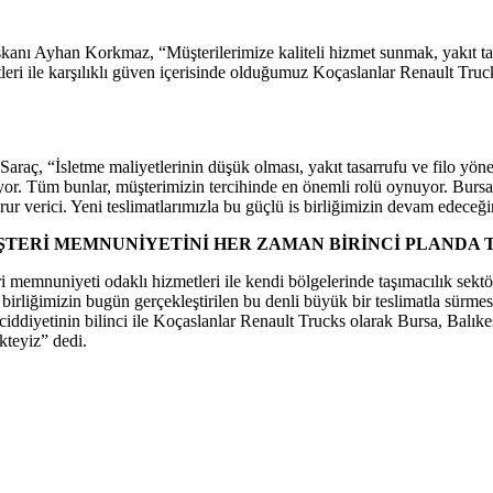
kanı Ayhan Korkmaz, “Müşterilerimize kaliteli hizmet sunmak, yakıt ta
zmetleri ile karşılıklı güven içerisinde olduğumuz Koçaslanlar Renault 
aç, “İsletme maliyetlerinin düşük olması, yakıt tasarrufu ve filo yöne
alıyor. Tüm bunlar, müşterimizin tercihinde en önemli rolü oynuyor. Bur
ur verici. Yeni teslimatlarımızla bu güçlü is birliğimizin devam edeceğ
ŞTERİ MEMNUNİYETİNİ HER ZAMAN BİRİNCİ PLANDA
teri memnuniyeti odaklı hizmetleri ile kendi bölgelerinde taşımacılık s
iğimizin bugün gerçekleştirilen bu denli büyük bir teslimatla sürmesi 
ddiyetinin bilinci ile Koçaslanlar Renault Trucks olarak Bursa, Balıkes
kteyiz” dedi.