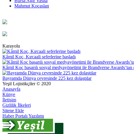
Bursa Ağır Vasıta
Mahmut Koçaslan
Karayolu
Kâmil Koç, Kırcaali seferlerine başladı
Kâmil Koç başarılı sosyal medyayönetimi ile Brandverse Awards’tan 
Bayramda Dünya çevresinde 225 kez dolaştılar
Yeşil Lojistikçiler © 2020
Anasayfa
Künye
İletişim
Gizlilik İlkeleri
Sitene Ekle
Haber Portalı Yazılımı