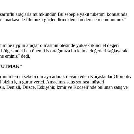
sarruflu araçlarla mümkündür. Bu sebeple yakıt tüketimi konusunda
Trucks markası ile filomuzu güçlendirmekten son derece memnununuz”
timine uygun araçlar olmasının ötesinde yüksek ikinci el değeri
sa bölgesindeki en önemli is ortağımıza bu katma değerleri sağlayarak
ine eminiz” dedi.
 TUTMAK”
ektörünün tercih sebebi olmaya artarak devam eden Koçaslanlar Otomotiv
bizim için gurur verici. Amacımız satış sonrası müşteri
ir, Denizli, Düzce, Eskişehir, İzmir ve Kocaeli’nde bulunan satış ve