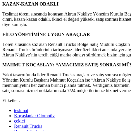
KAZAN-KAZAN ODAKLI
Teslimat töreni sırasında konuşan Akran Nakliye Yönetim Kurulu Baş
cimri, kazan-kazan odaklı, ikinci el değeri yüksek, satış sonrası hi
diye konuştu.
FİLO YÖNETİMİNE UYGUN ARAÇLAR
Tören sırasında söz alan Renault Trucks Bölge Satış Müdürü Coşkun Sar
Renault Trucks ürünlerinin tartışmasız lider özellikleri arasında yer 
Akran Nakliye’nin tercih ettiği marka olmayı sürdürmek bizim için gur
MAHMUT KOÇASLAN: “AMACIMIZ SATIŞ SONRASI MÜ
Yakıt tasarrufunda lider Renault Trucks araçları ve satış sonrası müş
Yönetim Kurulu Başkanı Mahmut Koçaslan ise “Akran Nakliye ile iş birl
memnuniyetini her zaman birinci planda tutmak. Verdiğimiz hizmetin ci
satış sonrası hizmet noktalarımızda 7/24 müşterilerimize hizmet verme
Etiketler :
teslimat
Koçaslanlar Otomotiv
çekici
Renault Trucks