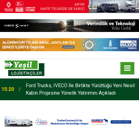
Hidrolik sistem üreticisi Hidromas, Avustralya’da
13:51
tesis açtı