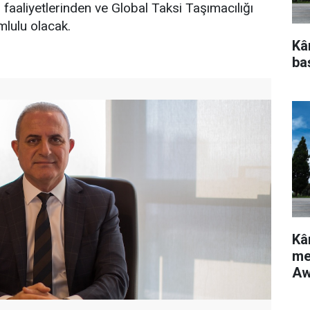
 faaliyetlerinden ve Global Taksi Taşımacılığı
lulu olacak.
Kâ
ba
Kâ
me
Aw