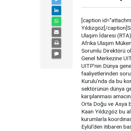
[caption id="attachm
Yıldızgöz[/caption]S
Ulaşım İdaresi (RTA)
Afrika Ulaşım Mükem
Sorumlu Direktörü o
Genel Merkezine UIT
UITP'nin Dünya genel
faaliyetlerinden sor
Kurulu’nda da bu kon
sektörünün dünya gen
karşılanması amacına
Orta Doğu ve Asya b
Kaan Yıldızgöz bu al
kurumlarla koordina
Eylül'den itibaren b