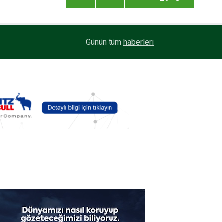
Maxion Wheels, yüksek performanslı seramik yü
13:33
Günün tüm
haberleri
C-GUARD’ı tanıttı