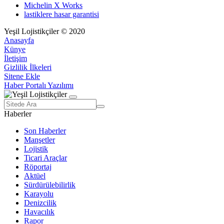
Michelin X Works
lastiklere hasar garantisi
Yeşil Lojistikçiler © 2020
Anasayfa
Künye
İletişim
Gizlilik İlkeleri
Sitene Ekle
Haber Portalı Yazılımı
Haberler
Son Haberler
Manşetler
Lojistik
Ticari Araçlar
Röportaj
Aktüel
Sürdürülebilirlik
Karayolu
Denizcilik
Havacılık
Rapor