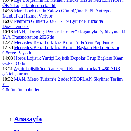
13:49
Ege Bölgesi'nin ilk Renault Trucks Master Red EDITION'ı
ÖKN Lojistik filosuna katıldı
14:35
Mars Logistics’in Yalova Gümrüğüne Bağlı Antreposu
İstanbul’da Hizmet Veriyor
16:07
Platform Günleri 2026, 17-19 Eylül’de Tuzla’da
Düzenlenecek
10:16
MAN, "Driving. People. Partner." sloganıyla Eylül ayındaki
IAA Transportation 2026'da
12:47
Mercedes-Benz Türk İcra Kurulu’nda Yeni Yapılanma
12:30
Mercedes-Benz Türk İcra Kurulu Başkanı Heiko Selzam
Göreve Başladı
14:03
Horoz Lojistik Yurtiçi Lojistik Depolar Grup Başkanı Kaan
Göksu Oldu
13:51
Aybir Lojistik’ten 5 adet yeni Renault Trucks T 480 ADR
çekici yatırımı
18:32
MAN, Metro Turizm’e 2 adet NEOPLAN Skyliner Teslim
Etti
Günün tüm
haberleri
Anasayfa