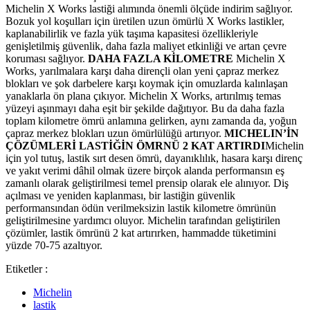
Michelin X Works lastiği alımında önemli ölçüde indirim sağlıyor.
Bozuk yol koşulları için üretilen uzun ömürlü X Works lastikler,
kaplanabilirlik ve fazla yük taşıma kapasitesi özellikleriyle
genişletilmiş güvenlik, daha fazla maliyet etkinliği ve artan çevre
koruması sağlıyor.
DAHA FAZLA KİLOMETRE
Michelin X
Works, yarılmalara karşı daha dirençli olan yeni çapraz merkez
blokları ve şok darbelere karşı koymak için omuzlarda kalınlaşan
yanaklarla ön plana çıkıyor. Michelin X Works, artırılmış temas
yüzeyi aşınmayı daha eşit bir şekilde dağıtıyor. Bu da daha fazla
toplam kilometre ömrü anlamına gelirken, aynı zamanda da, yoğun
çapraz merkez blokları uzun ömürlülüğü artırıyor.
MICHELIN’İN
ÇÖZÜMLERİ LASTİĞİN ÖMRNÜ 2 KAT ARTIRDI
Michelin
için yol tutuş, lastik sırt desen ömrü, dayanıklılık, hasara karşı direnç
ve yakıt verimi dâhil olmak üzere birçok alanda performansın eş
zamanlı olarak geliştirilmesi temel prensip olarak ele alınıyor. Diş
açılması ve yeniden kaplanması, bir lastiğin güvenlik
performansından ödün verilmeksizin lastik kilometre ömrünün
geliştirilmesine yardımcı oluyor. Michelin tarafından geliştirilen
çözümler, lastik ömrünü 2 kat artırırken, hammadde tüketimini
yüzde 70-75 azaltıyor.
Etiketler :
Michelin
lastik