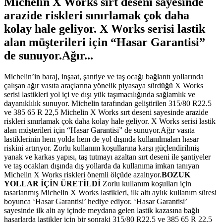
Michelin X Works sırt deseni sayesinde
arazide riskleri sınırlamak çok daha
kolay hale geliyor. X Works serisi lastik
alan müşterileri için “Hasar Garantisi”
de sunuyor.Ağır...
Michelin’in baraj, inşaat, şantiye ve taş ocağı bağlantı yollarında
çalışan ağır vasıta araçlarına yönelik piyasaya sürdüğü X Works
serisi lastikleri yol içi ve dışı yük taşımacılığında sağlamlık ve
dayanıklılık sunuyor. Michelin tarafından geliştirilen 315/80 R22.5
ve 385 65 R 22,5 Michelin X Works sırt deseni sayesinde arazide
riskleri sınırlamak çok daha kolay hale geliyor. X Works serisi lastik
alan müşterileri için “Hasar Garantisi” de sunuyor.Ağır vasıta
lastiklerinin hem yolda hem de yol dışında kullanılmaları hasar
riskini artırıyor. Zorlu kullanım koşullarına karşı güçlendirilmiş
yanak ve karkas yapısı, taş tutmayı azaltan sırt deseni ile şantiyeler
ve taş ocakları dışında dış yollarda da kullanıma imkan tanıyan
Michelin X Works riskleri önemli ölçüde azaltıyor.
BOZUK
YOLLAR İÇİN ÜRETİLDİ
Zorlu kullanım koşulları için
tasarlanmış Michelin X Works lastikleri, ilk altı aylık kullanım süresi
boyunca ‘Hasar Garantisi’ hediye ediyor. ‘Hasar Garantisi’
sayesinde ilk altı ay içinde meydana gelen lastik kazasına bağlı
hasarlarda lastikler için bir sonraki 315/80 R22.5 ve 385 65 R 22,5