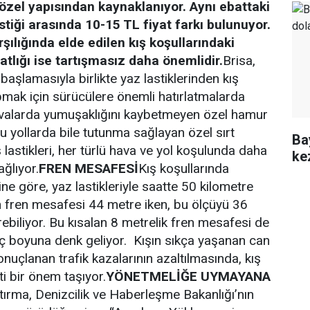
n özel yapısından kaynaklanıyor. Aynı ebattaki
lastiği arasında 10-15 TL fiyat farkı bulunuyor.
rşılığında elde edilen kış koşullarındaki
atlığı ise tartışmasız daha önemlidir.
Brisa,
aşlamasıyla birlikte yaz lastiklerinden kış
apmak için sürücülere önemli hatırlatmalarda
valarda yumuşaklığını kaybetmeyen özel hamur
lu yollarda bile tutunma sağlayan özel sırt
Ba
lastikleri, her türlü hava ve yol koşulunda daha
ke
ağlıyor.
FREN MESAFESİ
Kış koşullarında
ine göre, yaz lastikleriyle saatte 50 kilometre
ın fren mesafesi 44 metre iken, bu ölçüyü 36
biliyor. Bu kısalan 8 metrelik fren mesafesi de
raç boyuna denk geliyor. Kışın sıkça yaşanan can
onuçlanan trafik kazalarının azaltılmasında, kış
ti bir önem taşıyor.
YÖNETMELİĞE UYMAYANA
tırma, Denizcilik ve Haberleşme Bakanlığı’nın