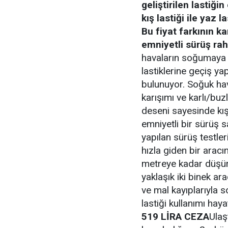
geliştirilen lastiği
kış lastiği ile yaz 
Bu fiyat farkının ka
emniyetli sürüş rah
havaların soğumaya b
lastiklerine geçiş y
bulunuyor. Soğuk ha
karışımı ve karlı/buz
deseni sayesinde kış 
emniyetli bir sürüş s
yapılan sürüş testler
hızla giden bir arac
metreye kadar düşüre
yaklaşık iki binek a
ve mal kayıplarıyla s
lastiği kullanımı haya
519 LİRA CEZA
Ulaş