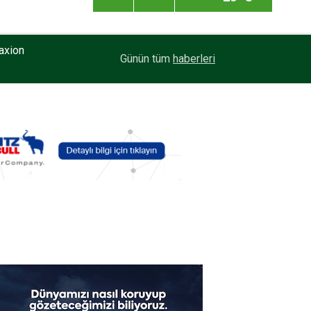
axion
20:59
Enver Geçgel Turizm, Filosuna Travego ve Touri
Günün tüm
haberleri