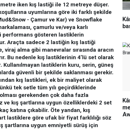
 metre iken kış lastiği ile 12 metreye düşer.
 koşullarına uyumlarına göre iki farklı şekilde
Kâ
Mud&Snow - Çamur ve Kar) ve Snowflake
ba
arkalaması, çamurlu ve/veya karlı
i performans gösteren lastiklerin
ur.
Araçta sadece 2 lastiğin kış lastiği
, viraj alma gibi manevralar sırasında aracın
ır. Bu nedenle kış lastiklerinin 4’lü set olarak
r.
Kullanılmayan lastiklerin kuru, serin, güneş
larda güvenli bir şekilde saklanması gerekir.
ından kış lastikleri, ek bir maliyet olarak
ünkü tek setle tüm yılı geçirdiklerinde
e olması gerekenden çok daha fazla
Kâ
z ve kış şartlarına uygun özelliklerdeki 2 set
me
rkaç katına çıkabilir. Öte yandan, kış
Aw
rt lastiklere göre ufak bir fiyat farklılığı söz
ş şartlarına uygun emniyetli sürüş için