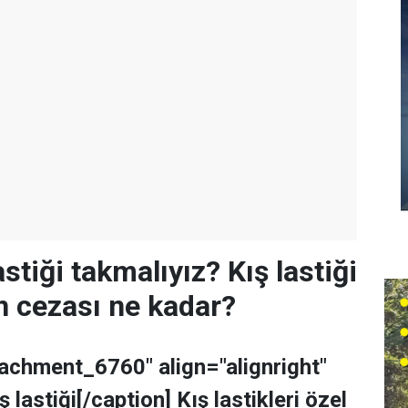
stiği takmalıyız? Kış lastiği
 cezası ne kadar?
tachment_6760" align="alignright"
 lastiği[/caption] Kış lastikleri özel