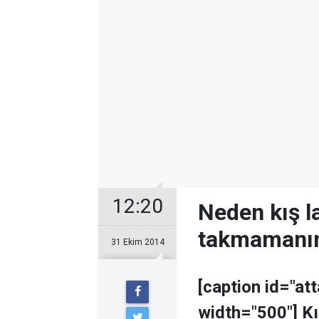
12:20
Neden kış la
takmamanın
31 Ekim 2014
[caption id="at
width="500"] Kış