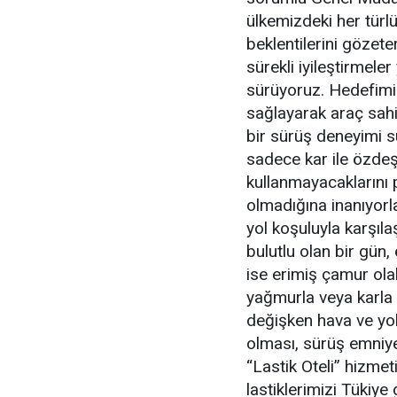
ülkemizdeki her türlü
beklentilerini gözeter
sürekli iyileştirmel
sürüyoruz. Hedefimiz
sağlayarak araç sahi
bir sürüş deneyimi su
sadece kar ile özdeşl
kullanmayacaklarını p
olmadığına inanıyorl
yol koşuluyla karşıl
bulutlu olan bir gü
ise erimiş çamur ola
yağmurla veya karla 
değişken hava ve yol
olması, sürüş emniye
“Lastik Oteli” hizme
lastiklerimizi Tükiye