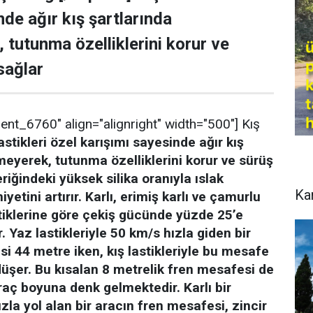
nde ağır kış şartlarında
 tutunma özelliklerini korur ve
sağlar
ent_6760" align="alignright" width="500"] Kış
lastikleri özel karışımı sayesinde ağır kış
meyerek, tutunma özelliklerini korur ve sürüş
eriğindeki yüksek silika oranıyla ıslak
Ka
etini artırır.
Karlı, erimiş karlı ve çamurlu
tiklerine göre çekiş gücünde yüzde 25’e
.
Yaz lastikleriyle 50 km/s hızla giden bir
i 44 metre iken, kış lastikleriyle bu mesafe
üşer. Bu kısalan 8 metrelik fren mesafesi de
araç boyuna denk gelmektedir.
Karlı bir
la yol alan bir aracın fren mesafesi, zincir