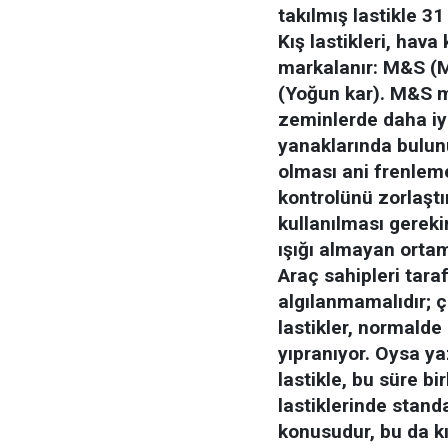
takılmış lastikle 31
Kış lastikleri, hava
markalanır: M&S (
(Yoğun kar). M&S m
zeminlerde daha iy
yanaklarında bulun
olması ani frenleme
kontrolünü zorlaştır
kullanılması gereki
ışığı almayan ortam
Araç sahipleri taraf
algılanmamalıdır; ç
lastikler, normald
yıpranıyor. Oysa ya
lastikle, bu süre bi
lastiklerinde standa
konusudur, bu da kı