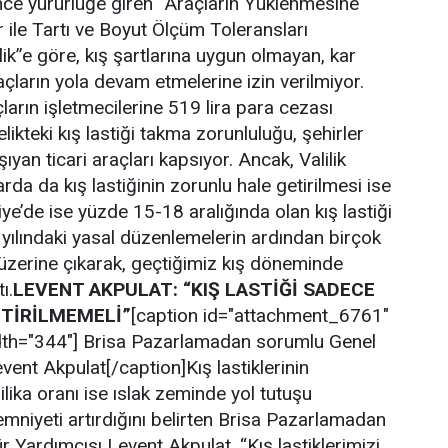
 önce yürürlüğe giren “Araçların Yüklenmesine
er ile Tartı ve Boyut Ölçüm Toleransları
k”e göre, kış şartlarına uygun olmayan, kar
açların yola devam etmelerine izin verilmiyor.
arın işletmecilerine 519 lira para cezası
ikteki kış lastiği takma zorunluluğu, şehirler
ıyan ticari araçları kapsıyor. Ancak, Valilik
arda da kış lastiğinin zorunlu hale getirilmesi ise
ye’de ise yüzde 15-18 aralığında olan kış lastiği
ılındaki yasal düzenlemelerin ardından birçok
üzerine çıkarak, geçtiğimiz kış döneminde
ı.
LEVENT AKPULAT: “KIŞ LASTİĞİ SADECE
ŞTİRİLMEMELİ”
[caption id="attachment_6761"
width="344"] Brisa Pazarlamadan sorumlu Genel
ent Akpulat[/caption]Kış lastiklerinin
ilika oranı ise ıslak zeminde yol tutuşu
emniyeti artırdığını belirten Brisa Pazarlamadan
Yardımcısı Levent Akpulat, “Kış lastiklerimizi