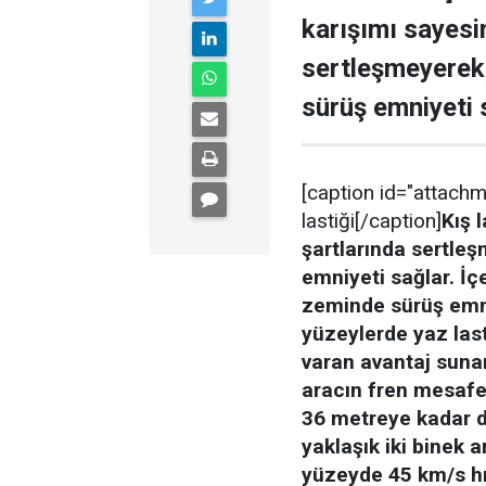
karışımı sayesi
sertleşmeyerek,
sürüş emniyeti 
[caption id="attachm
lastiği[/caption]
Kış 
şartlarında sertleş
emniyeti sağlar.
İç
zeminde sürüş emniy
yüzeylerde yaz las
varan avantaj sunar
aracın fren mesafes
36 metreye kadar d
yaklaşık iki binek 
yüzeyde 45 km/s hız