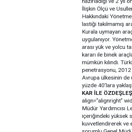
hazırladığı ve 2 yıl
İlişkin Ölçü ve Usull
Hakkındaki Yönetmeli
lastiği takılmamış ar
Kurala uymayan araçl
uygulanıyor. Yönetmel
arası yük ve yolcu taş
kararı ile binek araçl
mümkün kılındı. Türki
penetrasyonu, 2012 y
Avrupa ülkesinin de 
yüzde 40’lara yaklaşt
KAR İLE ÖZDEŞLE
align="alignright" 
Müdür Yardımcısı Lev
içeriğindeki yüksek s
kuvvetlendirerek ve 
sorumlu Genel Müdür 