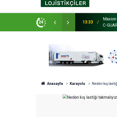
Maxion 
as, Avustralya’da tesis açtı
24
13:33
C-GUARD
Anasayfa
Karayolu
Neden kış lasti