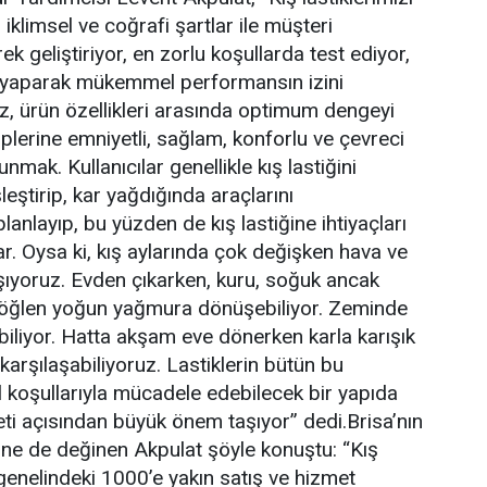
 iklimsel ve coğrafi şartlar ile müşteri
ek geliştiriyor, en zorlu koşullarda test ediyor,
er yaparak mükemmel performansın izini
, ürün özellikleri arasında optimum dengeyi
plerine emniyetli, sağlam, konforlu ve çevreci
nmak. Kullanıcılar genellikle kış lastiğini
eştirip, kar yağdığında araçlarını
lanlayıp, bu yüzden de kış lastiğine ihtiyaçları
ar. Oysa ki, kış aylarında çok değişken hava ve
aşıyoruz. Evden çıkarken, kuru, soğuk ancak
n, öğlen yoğun yağmura dönüşebiliyor. Zeminde
biliyor. Hatta akşam eve dönerken karla karışık
karşılaşabiliyoruz. Lastiklerin bütün bu
 koşullarıyla mücadele edebilecek bir yapıda
ti açısından büyük önem taşıyor” dedi.Brisa’nın
tine de değinen Akpulat şöyle konuştu: “Kış
 genelindeki 1000’e yakın satış ve hizmet