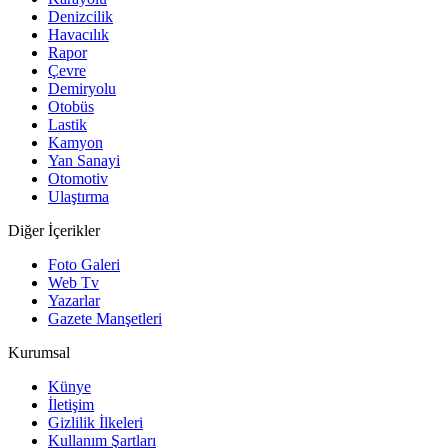
Denizcilik
Havacılık
Rapor
Çevre
Demiryolu
Otobüs
Lastik
Kamyon
Yan Sanayi
Otomotiv
Ulaştırma
Diğer İçerikler
Foto Galeri
Web Tv
Yazarlar
Gazete Manşetleri
Kurumsal
Künye
İletişim
Gizlilik İlkeleri
Kullanım Şartları