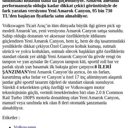
sınıfındaki iddiasını daha da güçlendiriyor. Amarok ailesinin
performansıyla olduğu kadar dikkat çekici görüntüsüyle de
fark yaratan versiyonu Yeni Amarok Canyon, 95 bin 730
TL’den başlayan fiyatlarla satın alınabiliyor.
Volkswagen Ticari Araç’ın tüm dünyada büyük ilgi gören pick up
modeli Amarok’un, yeni versiyonu Amarok Canyon satışa sunuldu.
Sahip olduğu donanım ve aksesuar özellikleriyle iddiasını
güçlendiren Yeni Amarok Canyon, hem iç, hem de dış tasarımındaki
yeniliklerle dikkat çekiyor.Özel Canyon koltuk kumaşı, ısıtmalı
sürücü ve yolcu koltukları, ısıtmalı silecek başlıkları gibi özelliklerin
standart olarak yer aldığı Yeni Amarok Canyon’da gövde rengi ön
tampon ve yan aynalar ile Canyon tampon kiti, sportif roll bar ve
parlak siyah yan basamak ilk bakışta göze çarpıyor.
8 İLERİ
ŞANZIMAN
Yeni Amarok Canyon’da ayrıca, ön sis farları,
karartılmış arka farlar ve Canyon’a özel 17 inç alüminyum alaşımlı
jantlar gibi sportif tasarım öğeleri de standart olarak sunuluyor.
Sürekli 4 tekerlekten çekiş özelliği ve Volkswagen motor
teknolojisinin güçlü, verimli örneklerinden biri olan 2.0 lt Common
Rail Turbo 180PS motorla donatılmış olan Yeni Amarok Canyon,
manuel veya sınıfında tek olan 8 ileri otomatik şanzımanla
alınabiliyor.
Etiketler :
Volkswagen