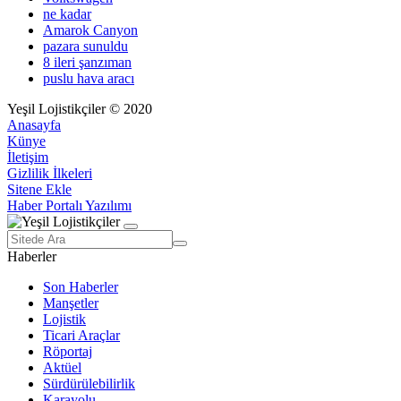
ne kadar
Amarok Canyon
pazara sunuldu
8 ileri şanzıman
puslu hava aracı
Yeşil Lojistikçiler © 2020
Anasayfa
Künye
İletişim
Gizlilik İlkeleri
Sitene Ekle
Haber Portalı Yazılımı
Haberler
Son Haberler
Manşetler
Lojistik
Ticari Araçlar
Röportaj
Aktüel
Sürdürülebilirlik
Karayolu