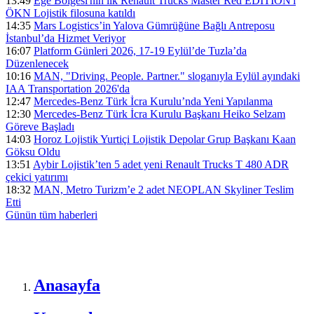
13:49
Ege Bölgesi'nin ilk Renault Trucks Master Red EDITION'ı
ÖKN Lojistik filosuna katıldı
14:35
Mars Logistics’in Yalova Gümrüğüne Bağlı Antreposu
İstanbul’da Hizmet Veriyor
16:07
Platform Günleri 2026, 17-19 Eylül’de Tuzla’da
Düzenlenecek
10:16
MAN, "Driving. People. Partner." sloganıyla Eylül ayındaki
IAA Transportation 2026'da
12:47
Mercedes-Benz Türk İcra Kurulu’nda Yeni Yapılanma
12:30
Mercedes-Benz Türk İcra Kurulu Başkanı Heiko Selzam
Göreve Başladı
14:03
Horoz Lojistik Yurtiçi Lojistik Depolar Grup Başkanı Kaan
Göksu Oldu
13:51
Aybir Lojistik’ten 5 adet yeni Renault Trucks T 480 ADR
çekici yatırımı
18:32
MAN, Metro Turizm’e 2 adet NEOPLAN Skyliner Teslim
Etti
Günün tüm
haberleri
Anasayfa