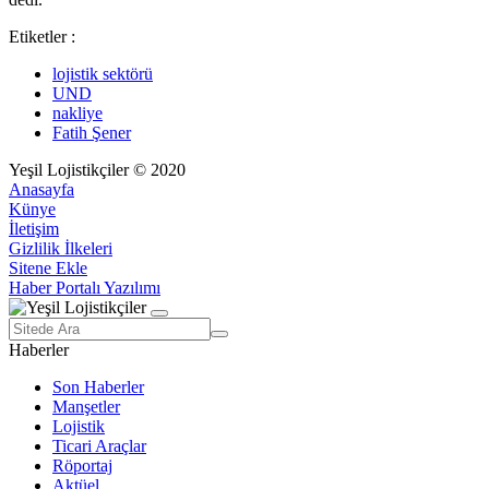
Etiketler :
lojistik sektörü
UND
nakliye
Fatih Şener
Yeşil Lojistikçiler © 2020
Anasayfa
Künye
İletişim
Gizlilik İlkeleri
Sitene Ekle
Haber Portalı Yazılımı
Haberler
Son Haberler
Manşetler
Lojistik
Ticari Araçlar
Röportaj
Aktüel