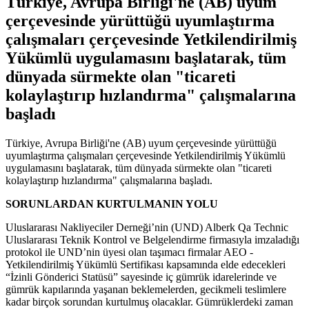
Türkiye, Avrupa Birliği'ne (AB) uyum
çerçevesinde yürüttüğü uyumlaştırma
çalışmaları çerçevesinde Yetkilendirilmiş
Yükümlü uygulamasını başlatarak, tüm
dünyada sürmekte olan "ticareti
kolaylaştırıp hızlandırma" çalışmalarına
başladı
Türkiye, Avrupa Birliği'ne (AB) uyum çerçevesinde yürüttüğü
uyumlaştırma çalışmaları çerçevesinde Yetkilendirilmiş Yükümlü
uygulamasını başlatarak, tüm dünyada sürmekte olan "ticareti
kolaylaştırıp hızlandırma" çalışmalarına başladı.
SORUNLARDAN KURTULMANIN YOLU
Uluslararası Nakliyeciler Derneği’nin (UND) Alberk Qa Technic
Uluslararası Teknik Kontrol ve Belgelendirme firmasıyla imzaladığı
protokol ile UND’nin üyesi olan taşımacı firmalar AEO -
Yetkilendirilmiş Yükümlü Sertifikası kapsamında elde edecekleri
“İzinli Gönderici Statüsü” sayesinde iç gümrük idarelerinde ve
gümrük kapılarında yaşanan beklemelerden, gecikmeli teslimlere
kadar birçok sorundan kurtulmuş olacaklar. Gümrüklerdeki zaman