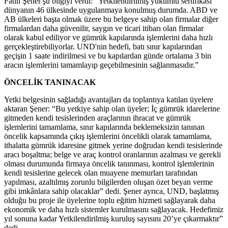
Fatih Şener şu bilgiyi verdi: “Yetkilendirilmiş yükümlü sertifikası
dünyanın 46 ülkesinde uygulanmaya konulmuş durumda. ABD ve
AB ülkeleri başta olmak üzere bu belgeye sahip olan firmalar diğer
firmalardan daha güvenilir, saygın ve ticari itibarı olan firmalar
olarak kabul ediliyor ve gümrük kapılarında işlemlerini daha hızlı
gerçekleştirebiliyorlar. UND'nin hedefi, batı sınır kapılarından
geçişin 1 saate indirilmesi ve bu kapılardan günde ortalama 3 bin
aracın işlemlerini tamamlayıp geçebilmesinin sağlanmasıdır.”
ÖNCELİK TANINACAK
Yetki belgesinin sağladığı avantajları da toplantıya katılan üyelere
aktaran Şener: “Bu yetkiye sahip olan üyeler; İç gümrük idarelerine
gitmeden kendi tesislerinden araçlarının ihracat ve gümrük
işlemlerini tamamlama, sınır kapılarında beklemeksizin tanınan
öncelik kapsamında çıkış işlemlerini öncelikli olarak tamamlama,
ithalatta gümrük idaresine gitmek yerine doğrudan kendi tesislerinde
aracı boşaltma; belge ve araç kontrol oranlarının azalması ve gerekli
olması durumunda firmaya öncelik tanınması, kontrol işlemlerinin
kendi tesislerine gelecek olan muayene memurları tarafından
yapılması, azaltılmış zorunlu bilgilerden oluşan özet beyan verme
gibi imkânlara sahip olacaklar” dedi. Şener ayrıca, UND, başlatmış
olduğu bu proje ile üyelerine toplu eğitim hizmeti sağlayarak daha
ekonomik ve daha hızlı sistemler kurulmasını sağlayacak. Hedefimiz
yıl sonuna kadar Yetkilendirilmiş kuruluş sayısını 20’ye çıkarmaktır”
dedi.