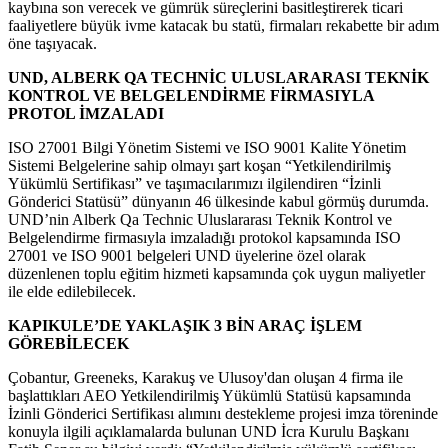
kaybına son verecek ve gümrük süreçlerini basitleştirerek ticari
faaliyetlere büyük ivme katacak bu statü, firmaları rekabette bir adım
öne taşıyacak.
UND, ALBERK QA TECHNİC ULUSLARARASI TEKNİK
KONTROL VE BELGELENDİRME FİRMASIYLA
PROTOL İMZALADI
ISO 27001 Bilgi Yönetim Sistemi ve ISO 9001 Kalite Yönetim
Sistemi Belgelerine sahip olmayı şart koşan “Yetkilendirilmiş
Yükümlü Sertifikası” ve taşımacılarımızı ilgilendiren “İzinli
Gönderici Statüsü” dünyanın 46 ülkesinde kabul görmüş durumda.
UND’nin Alberk Qa Technic Uluslararası Teknik Kontrol ve
Belgelendirme firmasıyla imzaladığı protokol kapsamında ISO
27001 ve ISO 9001 belgeleri UND üyelerine özel olarak
düzenlenen toplu eğitim hizmeti kapsamında çok uygun maliyetler
ile elde edilebilecek.
KAPIKULE’DE YAKLAŞIK 3 BİN ARAÇ İŞLEM
GÖREBİLECEK
Çobantur, Greeneks, Karakuş ve Ulusoy'dan oluşan 4 firma ile
başlattıkları AEO Yetkilendirilmiş Yükümlü Statüsü kapsamında
İzinli Gönderici Sertifikası alımını destekleme projesi imza töreninde
konuyla ilgili açıklamalarda bulunan UND İcra Kurulu Başkanı