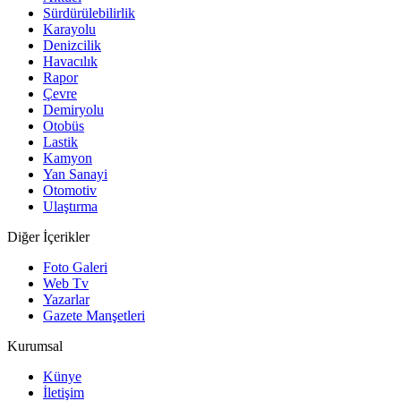
Sürdürülebilirlik
Karayolu
Denizcilik
Havacılık
Rapor
Çevre
Demiryolu
Otobüs
Lastik
Kamyon
Yan Sanayi
Otomotiv
Ulaştırma
Diğer İçerikler
Foto Galeri
Web Tv
Yazarlar
Gazete Manşetleri
Kurumsal
Künye
İletişim