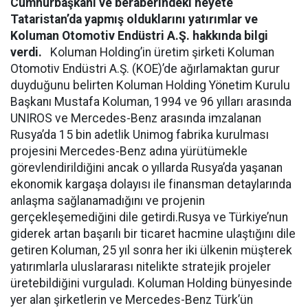
Cumhurbaşkanı ve beraberindeki heyete
Tataristan’da yapmış olduklarını yatırımlar ve
Koluman Otomotiv Endüstri A.Ş. hakkında bilgi
verdi.
Koluman Holding’in üretim şirketi Koluman
Otomotiv Endüstri A.Ş. (KOE)’de ağırlamaktan gurur
duyduğunu belirten Koluman Holding Yönetim Kurulu
Başkanı Mustafa Koluman, 1994 ve 96 yılları arasında
UNIROS ve Mercedes-Benz arasında imzalanan
Rusya’da 15 bin adetlik Unimog fabrika kurulması
projesini Mercedes-Benz adına yürütümekle
görevlendirildiğini ancak o yıllarda Rusya’da yaşanan
ekonomik kargaşa dolayısı ile finansman detaylarında
anlaşma sağlanamadığını ve projenin
gerçekleşemediğini dile getirdi.Rusya ve Türkiye’nun
giderek artan başarılı bir ticaret hacmine ulaştığını dile
getiren Koluman, 25 yıl sonra her iki ülkenin müşterek
yatırımlarla uluslararası nitelikte stratejik projeler
üretebildiğini vurguladı. Koluman Holding bünyesinde
yer alan şirketlerin ve Mercedes-Benz Türk’ün