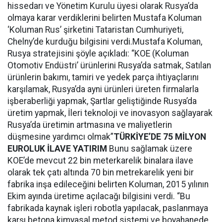
hissedarı ve Yönetim Kurulu üyesi olarak Rusya’da
olmaya karar verdiklerini belirten Mustafa Koluman
‘Koluman Rus’ şirketini Tataristan Cumhuriyeti,
Chelny’de kurduğu bilgisini verdi.
Mustafa Koluman,
Rusya stratejisini şöyle açıkladı: “KOE (Koluman
Otomotiv Endüstri’ ürünlerini Rusya’da satmak, Satılan
ürünlerin bakımı, tamiri ve yedek parça ihtiyaçlarını
karşılamak, Rusya’da ayni ürünleri üreten firmalarla
işberaberliği yapmak, Şartlar geliştiğinde Rusya’da
üretim yapmak, İleri teknoloji ve inovasyon sağlayarak
Rusya’da üretimin artmasına ve maliyetlerin
düşmesine yardımcı olmak”
TÜRKİYE’DE 75 MİLYON
EUROLUK İLAVE YATIRIM
Bunu sağlamak üzere
KOE’de mevcut 22 bin meterkarelik binalara ilave
olarak tek çatı altında 70 bin metrekarelik yeni bir
fabrika inşa edileceğini belirten Koluman, 2015 yılının
Ekim ayında üretime açılacağı bilgisini verdi. “Bu
fabrikada kaynak işleri robotla yapılacak, paslanmaya
karşı betona kimyasal metod sistemi ve boyahanede