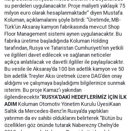
su perdeleri uygulanacaktır. Proje maliyeti yaklaşık 75
milyon euro olarak hesaplanmaktadır” diyen Mustafa
Koluman, açıklamalarını şöyle bitirdi: “Üretimde, MB-
Türk’ün Aksaray kamyon fabrikasında mevcut Shop
Floor Management sistemi aynen uygulanacaktır. Bu
fabrika üretime başladığında Koluman Holding
tarafından, Rusya ve Tataristan Cumhuriyeti’nin yetkili
ve ilgilileri davet edilecek ve sağlanan neticeler
açıkça anlatılacak ve davetli ilgililer ile paylaşılacaktır.
Bu vesile ile Aksaray’da 100 bin adetlik kamyon ve 50
bin adetlik Treyler Aksı üretmek üzere DAG’den onay
aldığımı ve çalışmaya başladığımı
bilgilerinize sunmak
isterim. Bu proje Kamaz’ı yakından
ilgilendirecektir.”
RUSYA’DAKİ HEDEFLERİMİZ İÇİN İLK
ADIM
Koluman Otomotiv Yönetim Kurulu ÜyesiKaan
Saltık da Mercedes-Benz’in Rusya’da yaptıkları
yatırımın da ev sahibi olduklarını belirterek “Bütün bu
özellikleri göz önünde tutarak Naberezny Chelny’de