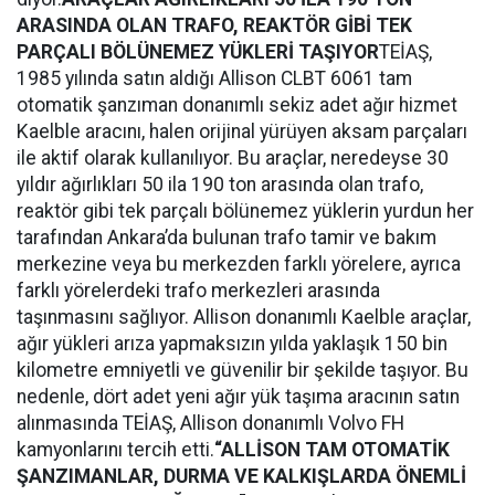
ARASINDA OLAN TRAFO, REAKTÖR GİBİ TEK
PARÇALI BÖLÜNEMEZ YÜKLERİ TAŞIYOR
TEİAŞ,
1985 yılında satın aldığı Allison CLBT 6061 tam
otomatik şanzıman donanımlı sekiz adet ağır hizmet
Kaelble aracını, halen orijinal yürüyen aksam parçaları
ile aktif olarak kullanılıyor. Bu araçlar, neredeyse 30
yıldır ağırlıkları 50 ila 190 ton arasında olan trafo,
reaktör gibi tek parçalı bölünemez yüklerin yurdun her
tarafından Ankara’da bulunan trafo tamir ve bakım
merkezine veya bu merkezden farklı yörelere, ayrıca
farklı yörelerdeki trafo merkezleri arasında
taşınmasını sağlıyor. Allison donanımlı Kaelble araçlar,
ağır yükleri arıza yapmaksızın yılda yaklaşık 150 bin
kilometre emniyetli ve güvenilir bir şekilde taşıyor. Bu
nedenle, dört adet yeni ağır yük taşıma aracının satın
alınmasında TEİAŞ, Allison donanımlı Volvo FH
kamyonlarını tercih etti.
“ALLİSON TAM OTOMATİK
ŞANZIMANLAR, DURMA VE KALKIŞLARDA ÖNEMLİ