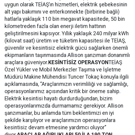
uygun olarak TEİAŞ’ın hizmetleri, elektrik şebekesinin
alt yapı bakımını ve enterkonnekte (birbirine bağlı)
hatlarla yaklaşık 110 bin megavat kapasitede, 50 bin
kilometreden fazla olan enerji iletim hattının
geliştirilmesini kapsıyor. Yıllık yaklaşık 240 milyar kWh
(kilovat saat) üretim ve tüketim kapasitesi ile TEİAŞ,
güvenilir ve kesintisiz elektrik gücü sağlarken önemli
ekipmanların taşınmasında Allison şanzıman donanımlı
araçlara güveniyor.
KESİNTİSİZ OPERASYON
TEİAŞ
Özel Yükler ve Mobil Merkezler Taşıma ve İşletme
Müdürü Makine Mühendisi Tuncer Tokaç konuyla ilgili
açıklamasında, “Araçlarımızın verimliliği ve sağlamlığı,
operasyonlarımız açısından kritik bir öneme sahip.
Elektrik kesintisi hayatı durdurduğundan, bizim
operasyonlarımızda durmamamız gerekiyor. Allison
şanzımanlar, bu anlamda tüm beklentimizi en iyi
şekilde karşılıyor ve araçlarımızın operasyonlara
kesintisiz devam etmesine yardımcı oluyor”
diyor.
ARAÇLAR AĞIRLIKLARI 50 İLA 190 TON