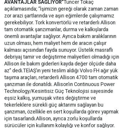
AVANTAJLAR SAĞLIYOR”
Tuncer Tokaç
açıklamasında; “İşimizin gereği olarak zaman zaman
zor arazi şartlarında ve aşırı eğimlerde çalışmamız
gerekebiliyor. Tork konvertörlü ve retarderlı Allison
tam otomatik şanzımanlar, durma ve kalkışlarda
önemli avantajlar sağlıyor. Ayrıca bakım aralıklarının
uzun olması, hem maliyet hem de aracın çalışır
kalması açısından fayda sunuyor. Üstelik masraflı
debriyaj tamir ve değiştirme maliyetleri olmadığı için
Allison ile bakım giderleri kayda değer ölçüde daha
az” dedi.TEİAŞ’ın yeni teslim aldığı Volvo FH ağır yük
taşıma araçları, retarderli Allison 4700 tam otomatik
şanzıman ile donatıldı. Allison’ın Continuous Power
Technology/Kesintisiz Güç Teknolojisi sayesinde
eşsiz kalkış, yumuşak vites değiştirme ve
tekerleklere sürekli güç aktarımı sağlayan bu
şanzıman, özellikle en sert koşullarda görev yapmak
için tasarlandı.Allison, ayrıca zorlu koşullarda
sürücüler için kullanım kolaylığı ve konfor sağlıyor.