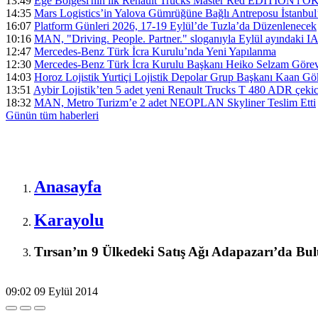
13:49
Ege Bölgesi'nin ilk Renault Trucks Master Red EDITION'ı ÖKN 
14:35
Mars Logistics’in Yalova Gümrüğüne Bağlı Antreposu İstanbul
16:07
Platform Günleri 2026, 17-19 Eylül’de Tuzla’da Düzenlenecek
10:16
MAN, "Driving. People. Partner." sloganıyla Eylül ayındaki I
12:47
Mercedes-Benz Türk İcra Kurulu’nda Yeni Yapılanma
12:30
Mercedes-Benz Türk İcra Kurulu Başkanı Heiko Selzam Görev
14:03
Horoz Lojistik Yurtiçi Lojistik Depolar Grup Başkanı Kaan G
13:51
Aybir Lojistik’ten 5 adet yeni Renault Trucks T 480 ADR çekici
18:32
MAN, Metro Turizm’e 2 adet NEOPLAN Skyliner Teslim Etti
Günün tüm
haberleri
Anasayfa
Karayolu
Tırsan’ın 9 Ülkedeki Satış Ağı Adapazarı’da Bul
09:02
09 Eylül 2014