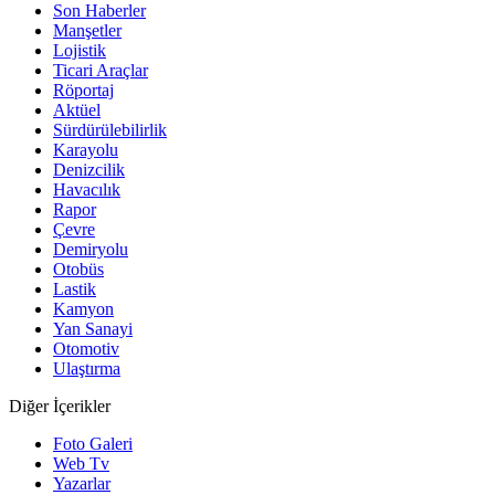
Son Haberler
Manşetler
Lojistik
Ticari Araçlar
Röportaj
Aktüel
Sürdürülebilirlik
Karayolu
Denizcilik
Havacılık
Rapor
Çevre
Demiryolu
Otobüs
Lastik
Kamyon
Yan Sanayi
Otomotiv
Ulaştırma
Diğer İçerikler
Foto Galeri
Web Tv
Yazarlar