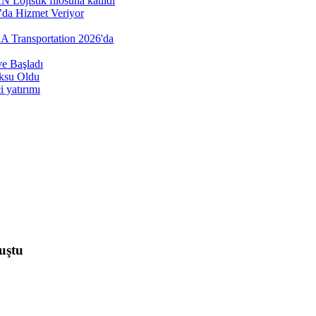
Lojistik filosuna katıldı
’da Hizmet Veriyor
AA Transportation 2026'da
e Başladı
öksu Oldu
 yatırımı
uştu