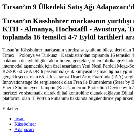
Tırsan’ın 9 Ülkedeki Satış Ağı Adapazarı’
Tırsan’ın Kässbohrer markasının yurtdışı sa
KTH - Almanya, Hochstaffl - Avusturya, Tr
toplamda 16 temsilci 4-7 Eylül tarihleri ar
Tırsan’ın Kässbohrer markasının yurtdışı satış ağının bileşenleri ola
Timex – Polonya ve Turkuaz - Kazakistan’dan toplamda 16 temsilci 4-7 
hakkında detaylı bilgiler aktarılırken, gerçekleştirilen fabrika gezis
intermodal taşımacılık için özel tasarlanan Yeni Nesil Perdeli Mega-S
K.SSK 60 ve ADR’li paslanmaz çelik kimyasal taşımacılığına uygun t
gerçekleşecek olan 65. Uluslararası Ticari Araç Fuarı’nda (IAA) sergile
Innovationstage’de sergilenecek olan Fren ile Dümenleme (Steer by Brak
Enerji Sönümleyen Tampon (Rear Underrun Protection Device with Absor
merkezi ve sistematik olarak dijital kontrolüne olanak sağlayan Dijital
platformu olan T-Port'un kullanımı hakkında bilgilendirme yapılırken,
Etiketler :
tırsan
Kässbohrer
Adapazarı