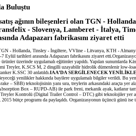
da Buluştu
tış ağının bileşenleri olan TGN - Hollanda, 
ansfelix - Slovenya, Lamberet - İtalya, Ti
asında Adapazarı fabrikasını ziyaret etti
n TGN - Hollanda, Tinsley - İngiltere, VVline - Litvanya, KTH - Almanya
Eylül tarihleri arasında Adapazarı fabrikasını ziyaret etti.Organizasyo
inde ürünler üzerinde uygulamalı eğitimler yapıldı. Yapılan sunumlarda K
emi Treyler, K.SCS M, 2 dingilli uzayabilir hidrolik dümenlenir low-loa
anker K.SSC 30 anlatıldı.
IAA’DA SERGİLENECEK YENİLİKL
yeceği yenilikler hakkında bayilere uygulamalı bilgiler verildi. Bu yenil
e – SBB) teknolojisinin yanı sıra, treylerin arkasındaki araçta yer alan
ption Box – RUPD-AB) ile park freni, mekanik ayak, katlanır tampon ve
 Treyler Kontrolü (Digital Trailer Control – DTC) gibi teknolojiler yer a
 2015 bütçe programı da paylaşıldı. Organizasyonun üçüncü günü ise tari