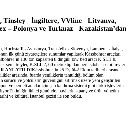
Tinsley - İngiltere, VVline - Litvanya,
mex – Polonya ve Turkuaz - Kazakistan’dan
, Hochstaffl - Avusturya, Transfelix - Slovenya, Lamberet - İtalya,
nun ilk günü ziyaretçilere sunumlar yapılarak Kässbohrer araçları
ässbohrer’in 130 ton kapasiteli 8 dingilli low-bed aracı K.SLH 8,
der semi treyler, K.SLL 2, 60 metreküp damperli silobas semi-treyler
ER ANLATILDI
Kässbohrer’in 25 Eylül-2 Ekim tarihleri arasında
ikler arasında, fuarda yeniliklerin tanıtıldığı bölüm olan
 sürücü ve yolcuların güvenliğini artırmak üzere yeni geliştirilen
 perdeli araçlar için çatı kaldırma sistemi gibi farklı işlevlerin
lıyor.Etkinliğin ikinci gününde, bayilerin sipariş ve ürün yönetim
hi ve kültürel İstanbul gezisi ile son buldu.