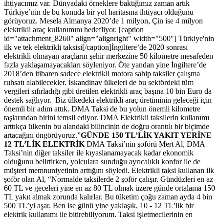
ihtiyacımız var. Dünyadaki örneklere baktığımız zaman artık
Türkiye’nin de bu konuda bir yol haritasına ihtiyacı olduğunu
görüyoruz. Mesela Almanya 2020’de 1 milyon, Çin ise 4 milyon
elektrikli araç kullanımını hedefliyor. [caption
id="attachment_8260" align="alignright" width="500"] Türkiye'nin
ilk ve tek elektrikli taksisi[/caption]İngiltere’de 2020 sonrası
elektrikli olmayan araçların şehir merkezine 50 kilometre mesafeden
fazla yaklaşamayacakları söyleniyor. Öte yandan yine İngiltere’de
2018’den itibaren sadece elektrikli motora sahip taksiler çalışma
ruhsatı alabilecekler. İskandinav ülkeleri de bu sektördeki tüm
vergileri sıfırladığı gibi üretilen elektrikli araç başına 10 bin Euro da
destek sağlıyor. Biz ülkedeki elektrikli araç üretiminin geleceği için
önemli bir adım attık. DMA Taksi de bu yolun önemli kilometre
taşlarından birini temsil ediyor. DMA Elektrikli taksilerin kullanımı
arttıkça ülkenin bu alandaki bilincinin de doğru orantılı bir biçimde
artacağını öngörüyoruz.”
GÜNDE 150 TL’LİK YAKIT YERİNE
12 TL’LİK ELEKTRİK
DMA Taksi’nin şoförü Mert Al, DMA
Taksi’nin diğer taksiler ile kıyaslanamayacak kadar ekonomik
olduğunu belirtirken, yolculara sunduğu ayrıcalıklı konfor ile de
müşteri memnuniyetinin arttığını söyledi. Elektrikli taksi kullanan ilk
şoför olan Al, “Normalde taksilerde 2 şoför çalışır. Gündüzleri en az
60 TL ve geceleri yine en az 80 TL olmak üzere günde ortalama 150
TL yakıt almak zorunda kalırlar. Bu tüketim çoğu zaman ayda 4 bin
500 TL’yi aşar. Ben ise günü yine yaklaşık, 10 - 12 TL’lik bir
elektrik kullanımı ile bitirebiliyorum. Taksi işletmecilerinin en