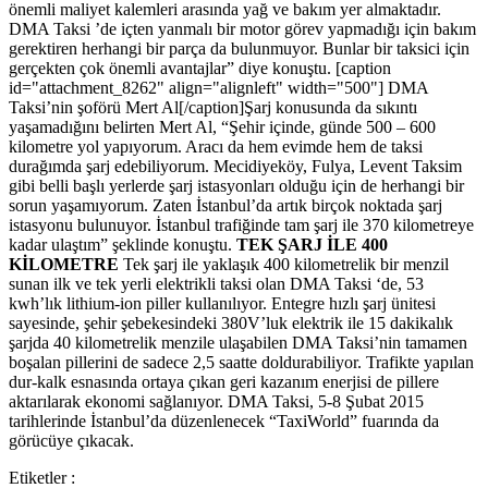
önemli maliyet kalemleri arasında yağ ve bakım yer almaktadır.
DMA Taksi ’de içten yanmalı bir motor görev yapmadığı için bakım
gerektiren herhangi bir parça da bulunmuyor. Bunlar bir taksici için
gerçekten çok önemli avantajlar” diye konuştu.
[caption
id="attachment_8262" align="alignleft" width="500"] DMA
Taksi’nin şoförü Mert Al[/caption]Şarj konusunda da sıkıntı
yaşamadığını belirten Mert Al, “Şehir içinde, günde 500 – 600
kilometre yol yapıyorum. Aracı da hem evimde hem de taksi
durağımda şarj edebiliyorum. Mecidiyeköy, Fulya, Levent Taksim
gibi belli başlı yerlerde şarj istasyonları olduğu için de herhangi bir
sorun yaşamıyorum. Zaten İstanbul’da artık birçok noktada şarj
istasyonu bulunuyor. İstanbul trafiğinde tam şarj ile 370 kilometreye
kadar ulaştım” şeklinde konuştu.
TEK ŞARJ İLE 400
KİLOMETRE
Tek şarj ile yaklaşık 400 kilometrelik bir menzil
sunan ilk ve tek yerli elektrikli taksi olan DMA Taksi ‘de, 53
kwh’lık lithium-ion piller kullanılıyor. Entegre hızlı şarj ünitesi
sayesinde, şehir şebekesindeki 380V’luk elektrik ile 15 dakikalık
şarjda 40 kilometrelik menzile ulaşabilen DMA Taksi’nin tamamen
boşalan pillerini de sadece 2,5 saatte doldurabiliyor. Trafikte yapılan
dur-kalk esnasında ortaya çıkan geri kazanım enerjisi de pillere
aktarılarak ekonomi sağlanıyor. DMA Taksi, 5-8 Şubat 2015
tarihlerinde İstanbul’da düzenlenecek “TaxiWorld” fuarında da
görücüye çıkacak.
Etiketler :