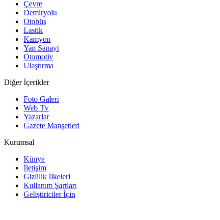
Çevre
Demiryolu
Otobüs
Lastik
Kamyon
Yan Sanayi
Otomotiv
Ulaştırma
Diğer İçerikler
Foto Galeri
Web Tv
Yazarlar
Gazete Manşetleri
Kurumsal
Künye
İletişim
Gizlilik İlkeleri
Kullanım Şartları
Geliştiriciler İçin