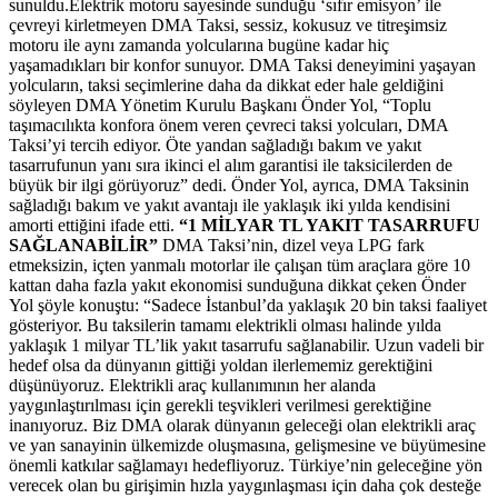
sunuldu.Elektrik motoru sayesinde sunduğu ‘sıfır emisyon’ ile
çevreyi kirletmeyen DMA Taksi, sessiz, kokusuz ve titreşimsiz
motoru ile aynı zamanda yolcularına bugüne kadar hiç
yaşamadıkları bir konfor sunuyor. DMA Taksi deneyimini yaşayan
yolcuların, taksi seçimlerine daha da dikkat eder hale geldiğini
söyleyen DMA Yönetim Kurulu Başkanı Önder Yol, “Toplu
taşımacılıkta konfora önem veren çevreci taksi yolcuları, DMA
Taksi’yi tercih ediyor. Öte yandan sağladığı bakım ve yakıt
tasarrufunun yanı sıra ikinci el alım garantisi ile taksicilerden de
büyük bir ilgi görüyoruz” dedi. Önder Yol, ayrıca, DMA Taksinin
sağladığı bakım ve yakıt avantajı ile yaklaşık iki yılda kendisini
amorti ettiğini ifade etti.
“1 MİLYAR TL YAKIT TASARRUFU
SAĞLANABİLİR”
DMA Taksi’nin, dizel veya LPG fark
etmeksizin, içten yanmalı motorlar ile çalışan tüm araçlara göre 10
kattan daha fazla yakıt ekonomisi sunduğuna dikkat çeken Önder
Yol şöyle konuştu: “Sadece İstanbul’da yaklaşık 20 bin taksi faaliyet
gösteriyor. Bu taksilerin tamamı elektrikli olması halinde yılda
yaklaşık 1 milyar TL’lik yakıt tasarrufu sağlanabilir. Uzun vadeli bir
hedef olsa da dünyanın gittiği yoldan ilerlememiz gerektiğini
düşünüyoruz. Elektrikli araç kullanımının her alanda
yaygınlaştırılması için gerekli teşvikleri verilmesi gerektiğine
inanıyoruz. Biz DMA olarak dünyanın geleceği olan elektrikli araç
ve yan sanayinin ülkemizde oluşmasına, gelişmesine ve büyümesine
önemli katkılar sağlamayı hedefliyoruz. Türkiye’nin geleceğine yön
verecek olan bu girişimin hızla yaygınlaşması için daha çok desteğe