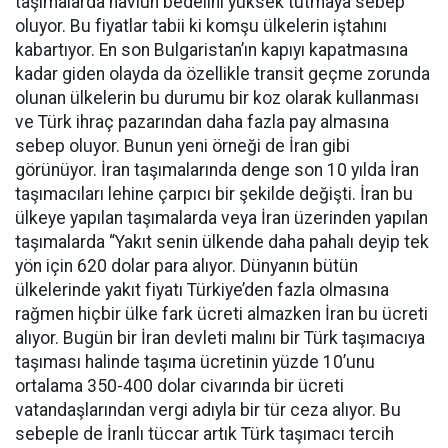
taşımalarda navlun bedelini yüksek tutmaya sebep
oluyor. Bu fiyatlar tabii ki komşu ülkelerin iştahını
kabartıyor. En son Bulgaristan’ın kapıyı kapatmasına
kadar giden olayda da özellikle transit geçme zorunda
olunan ülkelerin bu durumu bir koz olarak kullanması
ve Türk ihraç pazarından daha fazla pay almasına
sebep oluyor. Bunun yeni örneği de İran gibi
görünüyor. İran taşımalarında denge son 10 yılda İran
taşımacıları lehine çarpıcı bir şekilde değişti. İran bu
ülkeye yapılan taşımalarda veya İran üzerinden yapılan
taşımalarda “Yakıt senin ülkende daha pahalı deyip tek
yön için 620 dolar para alıyor. Dünyanın bütün
ülkelerinde yakıt fiyatı Türkiye’den fazla olmasına
rağmen hiçbir ülke fark ücreti almazken İran bu ücreti
alıyor. Bugün bir İran devleti malını bir Türk taşımacıya
taşıması halinde taşıma ücretinin yüzde 10’unu
ortalama 350-400 dolar civarında bir ücreti
vatandaşlarından vergi adıyla bir tür ceza alıyor. Bu
sebeple de İranlı tüccar artık Türk taşımacı tercih