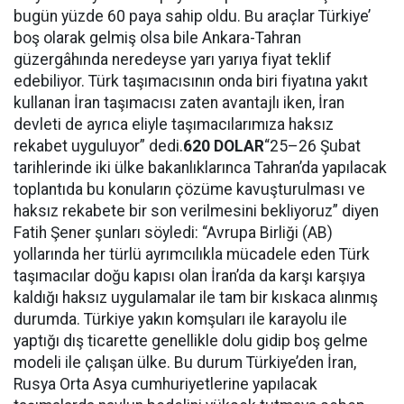
bugün yüzde 60 paya sahip oldu. Bu araçlar Türkiye’
boş olarak gelmiş olsa bile Ankara-Tahran
güzergâhında neredeyse yarı yarıya fiyat teklif
edebiliyor. Türk taşımacısının onda biri fiyatına yakıt
kullanan İran taşımacısı zaten avantajlı iken, İran
devleti de ayrıca eliyle taşımacılarımıza haksız
rekabet uyguluyor” dedi.
620 DOLAR
“25–26 Şubat
tarihlerinde iki ülke bakanlıklarınca Tahran’da yapılacak
toplantıda bu konuların çözüme kavuşturulması ve
haksız rekabete bir son verilmesini bekliyoruz” diyen
Fatih Şener şunları söyledi: “Avrupa Birliği (AB)
yollarında her türlü ayrımcılıkla mücadele eden Türk
taşımacılar doğu kapısı olan İran’da da karşı karşıya
kaldığı haksız uygulamalar ile tam bir kıskaca alınmış
durumda. Türkiye yakın komşuları ile karayolu ile
yaptığı dış ticarette genellikle dolu gidip boş gelme
modeli ile çalışan ülke. Bu durum Türkiye’den İran,
Rusya Orta Asya cumhuriyetlerine yapılacak