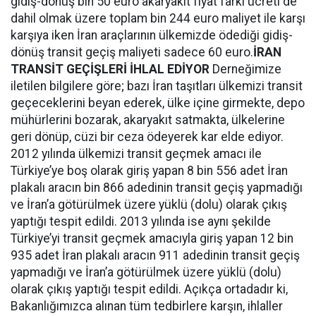
gidiş-dönüş bin 50 euro akaryakıt fiyat farkı ücreti de
dahil olmak üzere toplam bin 244 euro maliyet ile karşı
karşıya iken İran araçlarının ülkemizde ödediği gidiş-
dönüş transit geçiş maliyeti sadece 60 euro.
İRAN
TRANSİT GEÇİŞLERİ İHLAL EDİYOR
Derneğimize
iletilen bilgilere göre; bazı İran taşıtları ülkemizi transit
geçeceklerini beyan ederek, ülke içine girmekte, depo
mühürlerini bozarak, akaryakıt satmakta, ülkelerine
geri dönüp, cüzi bir ceza ödeyerek kar elde ediyor.
2012 yılında ülkemizi transit geçmek amacı ile
Türkiye’ye boş olarak giriş yapan 8 bin 556 adet İran
plakalı aracın bin 866 adedinin transit geçiş yapmadığı
ve İran’a götürülmek üzere yüklü (dolu) olarak çıkış
yaptığı tespit edildi. 2013 yılında ise aynı şekilde
Türkiye’yi transit geçmek amacıyla giriş yapan 12 bin
935 adet İran plakalı aracın 911 adedinin transit geçiş
yapmadığı ve İran’a götürülmek üzere yüklü (dolu)
olarak çıkış yaptığı tespit edildi. Açıkça ortadadır ki,
Bakanlığımızca alınan tüm tedbirlere karşın, ihlaller