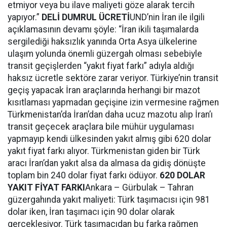
etmiyor veya bu ilave maliyeti göze alarak tercih
yapıyor.”
DELİ DUMRUL ÜCRETİ
UND’nin İran ile ilgili
açıklamasının devamı şöyle: “İran ikili taşımalarda
sergilediği haksızlık yanında Orta Asya ülkelerine
ulaşım yolunda önemli güzergah olması sebebiyle
transit geçişlerden “yakıt fiyat farkı” adıyla aldığı
haksız ücretle sektöre zarar veriyor. Türkiye’nin transit
geçiş yapacak İran araçlarında herhangi bir mazot
kısıtlaması yapmadan geçişine izin vermesine rağmen
Türkmenistan’da İran’dan daha ucuz mazotu alıp İran’ı
transit geçecek araçlara bile mühür uygulaması
yapmayıp kendi ülkesinden yakıt almış gibi 620 dolar
yakıt fiyat farkı alıyor. Türkmenistan giden bir Türk
aracı İran’dan yakıt alsa da almasa da gidiş dönüşte
toplam bin 240 dolar fiyat farkı ödüyor.
620 DOLAR
YAKIT FİYAT FARKI
Ankara – Gürbulak – Tahran
güzergahında yakıt maliyeti: Türk taşımacısı için 981
dolar iken, İran taşımacı için 90 dolar olarak
gerçekleşiyor. Türk taşımacıdan bu farka rağmen