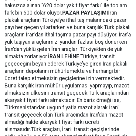
haksızca alınan “620 dolar yakıt fiyat farkı” ile toplam
fark bin 600 dolar oluyor.
PAZAR PAYLAŞIMI
İran
plakalı araçların Türkiye’ye ithal taşımalarındaki pazar
payı her geçen yıl artarken ve buna karşılık Türk plakalı
araçların İran’dan ithal taşıma pazar payı düşüyor. İran’a
yük taşıyan araçlarımızı yarıdan fazlası boş dönerken
İran’dan yüklü gelen İran araçları Türkiye’den de yük
almakta zorlanıyor.
İRAN LEHİNE
Türkiye, transit
geçeceğini beyan ederek Türkiye’ye giren İran plakalı
araçların depolarını mühürlemekte ve herhangi bir
ücret talep etmeksizin geçişlerine izin vermektedir.
Buna karşılık İran mühür uygulaması yapmayıp, mazot
almaksızın ülkesini transit geçecek Türk araçlarından
akaryakıt fiyat farkı almaktadır. En bariz örneği ise,
Türkmenistan’dan uygun fiyatla mazot alarak İran’ı
transit geçecek olan Türk aracından İran’dan mazot
almadığı halde akaryakıt fiyat farkı ücreti
alınmasıdır.Türk araçları, İran’ı transit geçişlerinde