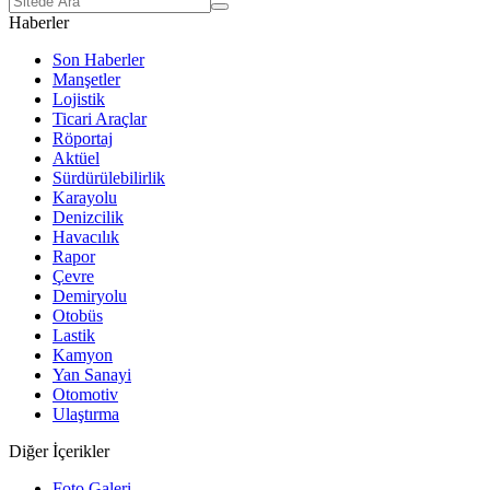
Haberler
Son Haberler
Manşetler
Lojistik
Ticari Araçlar
Röportaj
Aktüel
Sürdürülebilirlik
Karayolu
Denizcilik
Havacılık
Rapor
Çevre
Demiryolu
Otobüs
Lastik
Kamyon
Yan Sanayi
Otomotiv
Ulaştırma
Diğer İçerikler
Foto Galeri