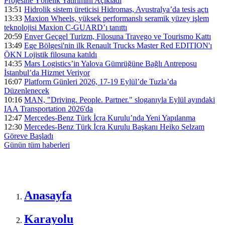
Projesine Yönelik Yatırımını Açıkladı
13:51
Hidrolik sistem üreticisi Hidromas, Avustralya’da tesis açtı
13:33
Maxion Wheels, yüksek performanslı seramik yüzey işlem
teknolojisi Maxion C-GUARD’ı tanıttı
20:59
Enver Geçgel Turizm, Filosuna Travego ve Tourismo Kattı
13:49
Ege Bölgesi'nin ilk Renault Trucks Master Red EDITION'ı
ÖKN Lojistik filosuna katıldı
14:35
Mars Logistics’in Yalova Gümrüğüne Bağlı Antreposu
İstanbul’da Hizmet Veriyor
16:07
Platform Günleri 2026, 17-19 Eylül’de Tuzla’da
Düzenlenecek
10:16
MAN, "Driving. People. Partner." sloganıyla Eylül ayındaki
IAA Transportation 2026'da
12:47
Mercedes-Benz Türk İcra Kurulu’nda Yeni Yapılanma
12:30
Mercedes-Benz Türk İcra Kurulu Başkanı Heiko Selzam
Göreve Başladı
Günün tüm
haberleri
Anasayfa
Karayolu