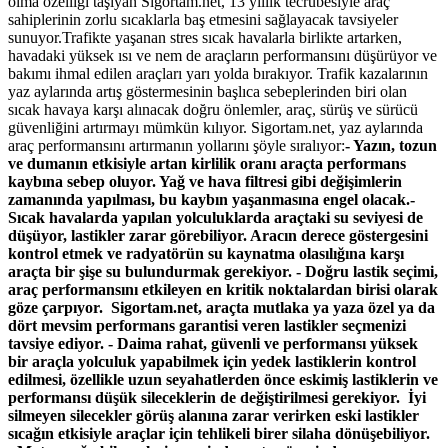
olma özelliği taşıyan Sigortam.net, 13 yıllık tecrübesiyle araç
sahiplerinin zorlu sıcaklarla baş etmesini sağlayacak tavsiyeler
sunuyor.Trafikte yaşanan stres sıcak havalarla birlikte artarken,
havadaki yüksek ısı ve nem de araçların performansını düşürüyor ve
bakımı ihmal edilen araçları yarı yolda bırakıyor. Trafik kazalarının
yaz aylarında artış göstermesinin başlıca sebeplerinden biri olan
sıcak havaya karşı alınacak doğru önlemler, araç, sürüş ve sürücü
güvenliğini artırmayı mümkün kılıyor. Sigortam.net, yaz aylarında
araç performansını artırmanın yollarını şöyle sıralıyor:
- Yazın, tozun
ve dumanın etkisiyle artan kirlilik oranı araçta performans
kaybına sebep oluyor. Yağ ve hava filtresi gibi değişimlerin
zamanında yapılması, bu kaybın yaşanmasına engel olacak.-
Sıcak havalarda yapılan yolculuklarda araçtaki su seviyesi de
düşüyor, lastikler zarar görebiliyor. Aracın derece göstergesini
kontrol etmek ve radyatörün su kaynatma olasılığına karşı
araçta bir şişe su bulundurmak gerekiyor.
- Doğru lastik seçimi,
araç performansını etkileyen en kritik noktalardan birisi olarak
göze çarpıyor. Sigortam.net, araçta mutlaka ya yaza özel ya da
dört mevsim performans garantisi veren lastikler seçmenizi
tavsiye ediyor.
- Daima rahat, güvenli ve performansı yüksek
bir araçla yolculuk yapabilmek için yedek lastiklerin kontrol
edilmesi, özellikle uzun seyahatlerden önce eskimiş lastiklerin ve
performansı düşük sileceklerin de değiştirilmesi gerekiyor. İyi
silmeyen silecekler görüş alanına zarar verirken eski lastikler
sıcağın etkisiyle araçlar için tehlikeli birer silaha dönüşebiliyor.