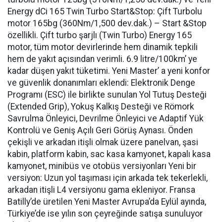
Energy dCi 165 Twin Turbo Start&Stop: Çift Turbolu
motor 165bg (360Nm/1,500 dev.dak.) – Start &Stop
özellikli. Çift turbo şarjlı (Twin Turbo) Energy 165
motor, tüm motor devirlerinde hem dinamik tepkili
hem de yakıt açısından verimli. 6.9 litre/100km’ ye
kadar düşen yakıt tüketimi. Yeni Master’ a yeni konfor
ve güvenlik donanımları eklendi: Elektronik Denge
Programı (ESC) ile birlikte sunulan Yol Tutuş Desteği
(Extended Grip), Yokuş Kalkış Desteği ve Römork
Savrulma Önleyici, Devrilme Önleyici ve Adaptif Yük
Kontrolü ve Geniş Açılı Geri Görüş Aynası. Önden
çekişli ve arkadan itişli olmak üzere panelvan, şasi
kabin, platform kabin, sac kasa kamyonet, kapalı kasa
kamyonet, minibüs ve otobüs versiyonları Yeni bir
versiyon: Uzun yol taşıması için arkada tek tekerlekli,
arkadan itişli L4 versiyonu gama ekleniyor. Fransa
Batilly’de üretilen Yeni Master Avrupa’da Eylül ayında,
Türkiye’de ise yılın son çeyreğinde satışa sunuluyor