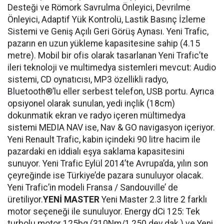
Desteği ve Römork Savrulma Önleyici, Devrilme
Önleyici, Adaptif Yük Kontrolü, Lastik Basınç İzleme
Sistemi ve Geniş Açılı Geri Görüş Aynası. Yeni Trafic,
pazarın en uzun yükleme kapasitesine sahip (4.15
metre). Mobil bir ofis olarak tasarlanan Yeni Trafic’te
ileri teknoloji ve multimedya sistemleri mevcut: Audio
sistemi, CD oynatıcısı, MP3 özellikli radyo,
Bluetooth®’lu eller serbest telefon, USB portu. Ayrıca
opsiyonel olarak sunulan, yedi inçlik (18cm)
dokunmatik ekran ve radyo içeren mültimedya
sistemi MEDIA NAV ise, Nav & GO navigasyon içeriyor.
Yeni Renault Trafic, kabin içindeki 90 litre hacim ile
pazardaki en iddialı eşya saklama kapasitesini
sunuyor. Yeni Trafic Eylül 2014’te Avrupa’da, yılın son
çeyreğinde ise Türkiye’de pazara sunuluyor olacak.
Yeni Trafic’in modeli Fransa / Sandouville’ de
üretiliyor.
YENİ MASTER
Yeni Master 2.3 litre 2 farklı
motor seçeneği ile sunuluyor. Energy dCi 125: Tek
turbolu motor 125bg (310Nm/1,250 dev.dak.) ve Yeni