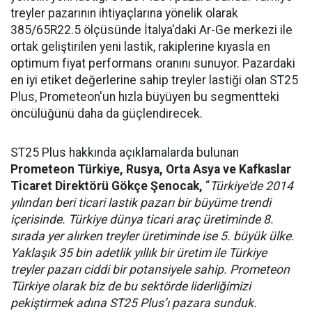
treyler pazarının ihtiyaçlarına yönelik olarak
385/65R22.5 ölçüsünde
İtalya'daki Ar-Ge merkezi ile
ortak
geliştirilen yeni lastik, rakiplerine kıyasla en
optimum fiyat performans oranını sunuyor. Pazardaki
en iyi etiket değerlerine sahip treyler lastiği olan ST25
Plus, Prometeon'un hızla büyüyen bu segmentteki
öncülüğünü daha da güçlendirecek.
ST25 Plus hakkında açıklamalarda bulunan
Prometeon Türkiye, Rusya, Orta Asya ve Kafkaslar
Ticaret Direktörü Gökçe Şenocak,
“
Türkiye'de 2014
yılından beri ticari lastik pazarı bir büyüme trendi
içerisinde. Türkiye dünya ticari araç üretiminde 8.
sırada yer alırken treyler üretiminde ise 5. büyük ülke.
Yaklaşık 35 bin adetlik yıllık bir üretim ile Türkiye
treyler pazarı ciddi bir potansiyele sahip. Prometeon
Türkiye olarak biz de bu sektörde liderliğimizi
pekiştirmek adına ST25 Plus’ı pazara sunduk.